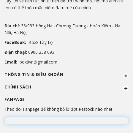
Lầy Lội sẽ tiếp tục phát triển để trở thành một nới mà anh chị
em có thể thỏa mãn niềm đam mê của mình.
Địa chỉ:
36/933 Hồng Hà - Chương Dương - Hoàn Kiếm - Hà
Nội, Hà Nội,
FaceBook:
Box8 Lầy Lội
Điện thoại:
0906 238 093
Email:
box8vn@gmail.com
THÔNG TIN & ĐIỀU KHOẢN
CHÍNH SÁCH
FANPAGE
Theo dõi Fanpage để không bỏ lỡ đợt Restock nào nhé!
Đang lắp ráp Fanpage...