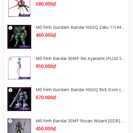
580.000₫
Mô hình Gundam Bandai HGGQ Zaku 1/144 – MSG GQuuuuuuX [GDB] [BHG]
460.000₫
Mô hình Bandai 30MP Rei Ayanami (PLUG SUIT Ver.) – Evangelion [GDB] [30MP]
950.000₫
Mô hình Gundam Bandai HGGQ Rick Dom (Gaia / Ortega) 1/144 [GDB] [BHG]
670.000₫
Mô hình Bandai 30MF Rosan Wizard [GDB] [30MF]
450.000₫