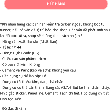
HẾT HÀNG
*Khi nhận hàng các bạn nên kiểm tra từ bên ngoài, không bóc túi
runner, nếu có vấn đề gì thì báo cho shop. Các vấn đề phát sinh sau
khi đã bóc túi ra, shop sẽ không chịu trách nhiệm.*
- Hãng sản xuất: Bandai (Nhật Bản)
- Tỷ lệ: 1/144
- Dòng: High Grade (HG)
- Chiều cao sản phẩm: 14cm
- Có base đi kèm: Không
- Cement và Paint (keo và sơn): Không yêu cầu
- Cần dụng cụ để lắp ráp: Có
- Dụng cụ tối thiểu: Kìm, dao, chà nhám.
- Dụng cụ có thể cần thêm: Bảng cắt A3/A4. Bút kẻ line, chấm chảy.
Nhíp gắp sticker. Panel line. Cement. Tách chi tiết. Hộp đựng chi tiết.
Dao rọc. Kéo.
- Đồ đạc đi kèm: