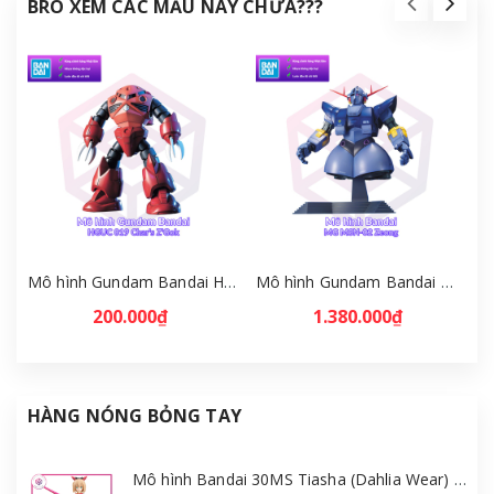
BRO XEM CÁC MẪU NÀY CHƯA???
Mô hình Gundam Bandai HGUC 019 Char's Z'Gok 1/144 MS Gundam [GDB] [BHG]
Mô hình Gundam Bandai MG MSN-02 Zeong 1/100 MS Gundam [GDB] [BMG]
200.000₫
1.380.000₫
HÀNG NÓNG BỎNG TAY
Mô hình Bandai 30MS Tiasha (Dahlia Wear) [Color B] [GDB] [30MS]