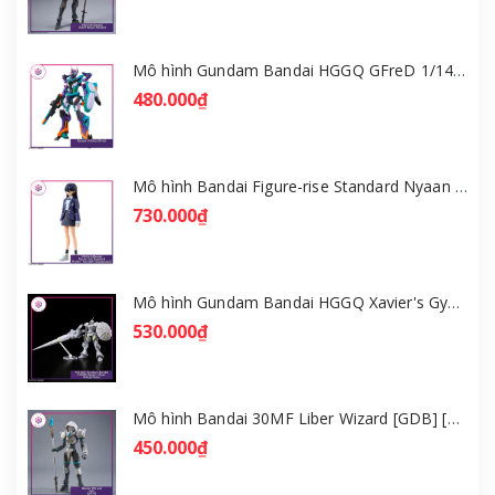
Mô hình Gundam Bandai HGGQ GFreD 1/144 [GDB] [BHG]
480.000₫
Mô hình Bandai Figure-rise Standard Nyaan - Gundam GQuuuuuuX [GDB] [FRS]
730.000₫
Mô hình Gundam Bandai HGGQ Xavier's Gyan Hakuji-Packs 1/144 [GDB] [BHG]
530.000₫
Mô hình Bandai 30MF Liber Wizard [GDB] [30MF]
450.000₫