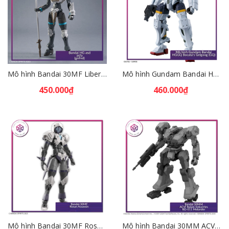
Mô hình Bandai 30MF Liber Wizard [GDB] [30MF]
Mô hình Gundam Bandai HGGQ Bocata's Gelgoog (GQ) 1/144 [GDB] [BHG]
450.000₫
460.000₫
Mô hình Bandai 30MF Rosan Assassin [GDB] [30MF]
Mô hình Bandai 30MM ACVI Balam Industries BD-011 Melander [GDB] [30MM]