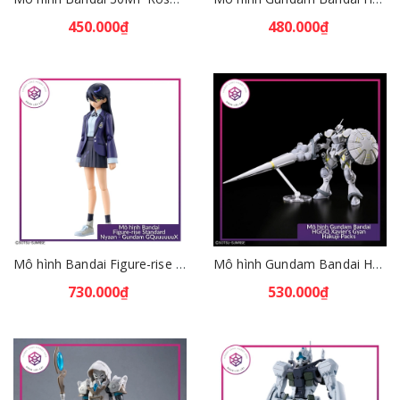
450.000₫
480.000₫
Mô hình Bandai Figure-rise Standard Nyaan - Gundam GQuuuuuuX [GDB] [FRS]
Mô hình Gundam Bandai HGGQ Xavier's Gyan Hakuji-Packs 1/144 [GDB] [BHG]
730.000₫
530.000₫