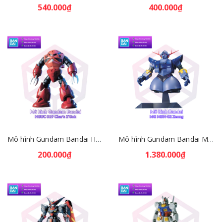
540.000₫
400.000₫
Mô hình Gundam Bandai HGUC 019 Char's Z'Gok 1/144 MS Gundam [GDB] [BHG]
Mô hình Gundam Bandai MG MSN-02 Zeong 1/100 MS Gundam [GDB] [BMG]
200.000₫
1.380.000₫