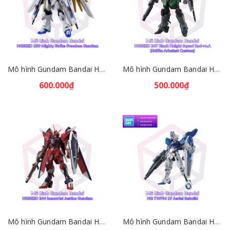
Mô hình Gundam Bandai HGSEED 250 Mighty Strike Freedom Gundam 1/144 [GDB] [BHG]
Mô hình Gundam Bandai HGSEED 247 Black Knight Squad Rud-ro.A (Griffin Arbalest Custom) 1/144 [GDB] [BHG]
600.000₫
500.000₫
Mô hình Gundam Bandai HGSEED 244 Immortal Justice Gundam 1/144 Gundam SEED FREEDOM [GDB] [BHG]
Mô hình Gundam Bandai HG TWFM 19 Aerial Rebuild 1/144 MS Gundam TWFM [GDB] [BHG]