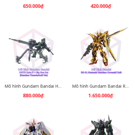
650.000₫
420.000₫
Mô hình Gundam Bandai HGTB Zaku II + Big Gun Set (Gundam Thunderbolt Ver) 1/144 [GDB] [BHG]
Mô hình Gundam Bandai RG 41 Akatsuki Gundam Oowashi Unit 1/144 [GDB] [BRG]
880.000₫
1.650.000₫