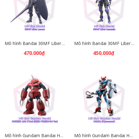
Mô hình Bandai 30MF Liber Lancer [GDB] [30MF]
Mô hình Bandai 30MF Liber Assassin [GDB] [30MF]
470.000₫
450.000₫
Mô hình Gundam Bandai HGSEED 260 Z'Gok (SEED FREEDOM Ver) 1/144 [GDB] [BHG]
Mô hình Gundam Bandai HGGQ GQuuuuuuX 1/144 [GDB] [BHG]