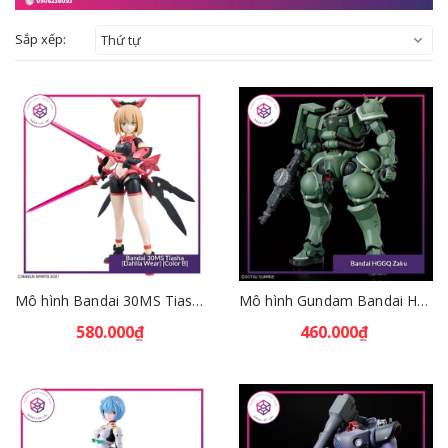
Sắp xếp:
Thứ tự
Mô hình Bandai 30MS Tiasha (Dahlia Wear) [Color B] [GDB] [30MS]
Mô hình Gundam Bandai HGGQ Zaku 1/144 – MSG GQuuuuuuX [GDB] [BHG]
580.000₫
460.000₫