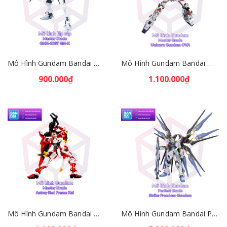
Mô Hình Gundam Bandai MG GNX-603T GN-X 1/100 Gundam 00 [GDB] [BMG]
Mô Hình Gundam Bandai MG RX-0 Unicorn Gundam OVA 1/100 MS Gundam UC [GDB] [BMG]
900.000₫
1.100.000₫
Mô Hình Gundam Bandai MG Gundam Astray Red Frame Kai 1/100 Seed VS Astray [GDB] [BMG]
Mô Hình Gundam Bandai PG Strike Freedom Gundam 1/60 Gundam Seed Destiny [GDB] [BPG]