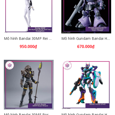
Mô hình Bandai 30MP Rei Ayanami (PLUG SUIT Ver.) – Evangelion [GDB] [30MP]
Mô hình Gundam Bandai HGGQ Rick Dom (Gaia / Ortega) 1/144 [GDB] [BHG]
950.000₫
670.000₫
Mô hình Bandai 30MF Rosan Wizard [GDB] [30MF]
Mô hình Gundam Bandai HGGQ GFreD 1/144 [GDB] [BHG]