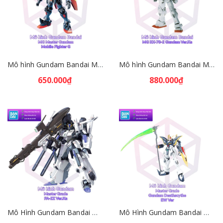
Mô hình Gundam Bandai MG Master Gundam 1/100 Mobile Fighter G [GDB] [BMG]
Mô hình Gundam Bandai MG RX-78-2 Gundam Ver.Ka 1/100 [GDB] [BMG]
650.000₫
880.000₫
Mô Hình Gundam Bandai MG FAZZ Gundam Ver Ka 1/100 Gundam Sentinel [GDB] [BMG]
Mô Hình Gundam Bandai MG Gundam Deathscythe EW 1/100 Gundam W EW [GDB] [BMG]