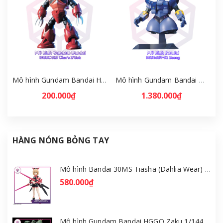
Mô hình Gundam Bandai HGUC 019 Char's Z'Gok 1/144 MS Gundam [GDB] [BHG]
Mô hình Gundam Bandai MG MSN-02 Zeong 1/100 MS Gundam [GDB] [BMG]
200.000₫
1.380.000₫
HÀNG NÓNG BỎNG TAY
Mô hình Bandai 30MS Tiasha (Dahlia Wear) [Color B] [GDB] [30MS]
580.000₫
Mô hình Gundam Bandai HGGQ Zaku 1/144 – MSG GQuuuuuuX [GDB] [BHG]