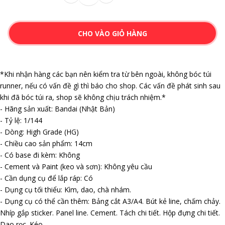
CHO VÀO GIỎ HÀNG
*Khi nhận hàng các bạn nên kiểm tra từ bên ngoài, không bóc túi
runner, nếu có vấn đề gì thì báo cho shop. Các vấn đề phát sinh sau
khi đã bóc túi ra, shop sẽ không chịu trách nhiệm.*
- Hãng sản xuất: Bandai (Nhật Bản)
- Tỷ lệ: 1/144
- Dòng: High Grade (HG)
- Chiều cao sản phẩm: 14cm
- Có base đi kèm: Không
- Cement và Paint (keo và sơn): Không yêu cầu
- Cần dụng cụ để lắp ráp: Có
- Dụng cụ tối thiểu: Kìm, dao, chà nhám.
- Dụng cụ có thể cần thêm: Bảng cắt A3/A4. Bút kẻ line, chấm chảy.
Nhíp gắp sticker. Panel line. Cement. Tách chi tiết. Hộp đựng chi tiết.
Dao rọc. Kéo.