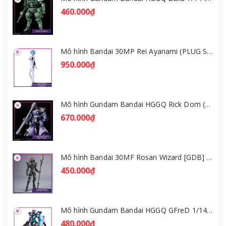
460.000₫
Mô hình Bandai 30MP Rei Ayanami (PLUG SUIT Ver.) – Evangelion [GDB] [30MP]
950.000₫
Mô hình Gundam Bandai HGGQ Rick Dom (Gaia / Ortega) 1/144 [GDB] [BHG]
670.000₫
Mô hình Bandai 30MF Rosan Wizard [GDB] [30MF]
450.000₫
Mô hình Gundam Bandai HGGQ GFreD 1/144 [GDB] [BHG]
480.000₫