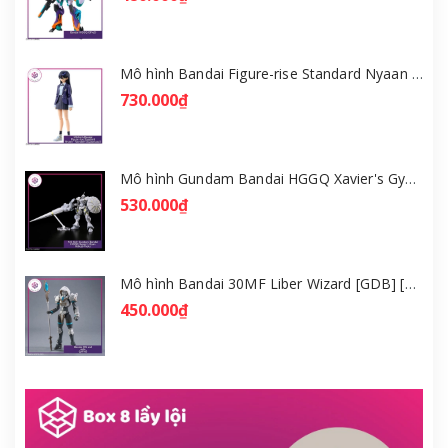
Mô hình Bandai Figure-rise Standard Nyaan - Gundam GQuuuuuuX [GDB] [FRS]
730.000₫
Mô hình Gundam Bandai HGGQ Xavier's Gyan Hakuji-Packs 1/144 [GDB] [BHG]
530.000₫
Mô hình Bandai 30MF Liber Wizard [GDB] [30MF]
450.000₫