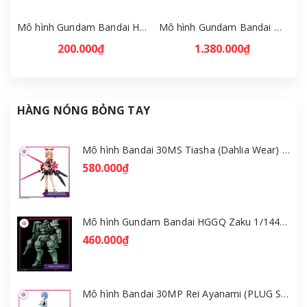
Mô hình Gundam Bandai HGUC 019 Char's Z'Gok 1/144 MS Gundam [GDB] [BHG]
Mô hình Gundam Bandai MG MSN-02 Zeong 1/100 MS Gundam [GDB] [BMG]
200.000₫
1.380.000₫
HÀNG NÓNG BỎNG TAY
Mô hình Bandai 30MS Tiasha (Dahlia Wear) [Color B] [GDB] [30MS]
580.000₫
Mô hình Gundam Bandai HGGQ Zaku 1/144 – MSG GQuuuuuuX [GDB] [BHG]
460.000₫
Mô hình Bandai 30MP Rei Ayanami (PLUG SUIT Ver.) – Evangelion [GDB] [30MP]