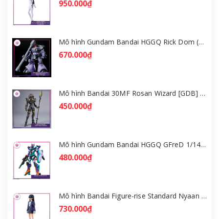
950.000₫
Mô hình Gundam Bandai HGGQ Rick Dom (Gaia / Ortega) 1/144 [GDB] [BHG]
670.000₫
Mô hình Bandai 30MF Rosan Wizard [GDB] [30MF]
450.000₫
Mô hình Gundam Bandai HGGQ GFreD 1/144 [GDB] [BHG]
480.000₫
Mô hình Bandai Figure-rise Standard Nyaan - Gundam GQuuuuuuX [GDB] [FRS]
730.000₫