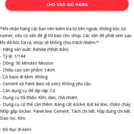
CHO VÀO GIỎ HÀNG
*Khi nhận hàng các bạn nên kiểm tra từ bên ngoài, không bóc túi
runner, nếu có vấn đề gì thì báo cho shop. Các vấn đề phát sinh sau
khi đã bóc túi ra, shop sẽ không chịu trách nhiệm.*
- Hãng sản xuất: Bandai (Nhật Bản)
- Tỷ lệ: 1/144
- Dòng: 30 Minutes Mission
- Chiều cao sản phẩm: 14cm
- Có base đi kèm: Không
- Cement và Paint (keo và sơn): Không yêu cầu
- Cần dụng cụ để lắp ráp: Có
- Dụng cụ tối thiểu: Kìm, dao, chà nhám.
- Dụng cụ có thể cần thêm: Bảng cắt A3/A4. Bút kẻ line, chấm chảy.
Nhíp gắp sticker. Panel line. Cement. Tách chi tiết. Hộp đựng chi tiết.
Dao rọc. Kéo.
- Đồ đạc đi kèm: