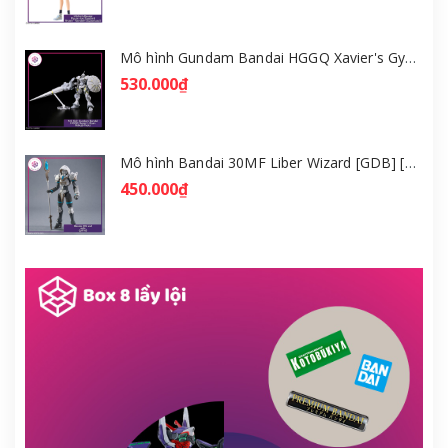
Mô hình Gundam Bandai HGGQ Xavier's Gyan Hakuji-Packs 1/144 [GDB] [BHG]
530.000₫
Mô hình Bandai 30MF Liber Wizard [GDB] [30MF]
450.000₫