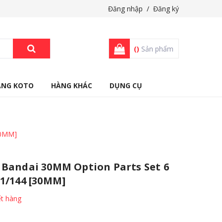
Đăng nhập
/
Đăng ký
(
)
Sản phẩm
ÀNG KOTO
HÀNG KHÁC
DỤNG CỤ
30MM]
 Bandai 30MM Option Parts Set 6
 1/144 [30MM]
t hàng