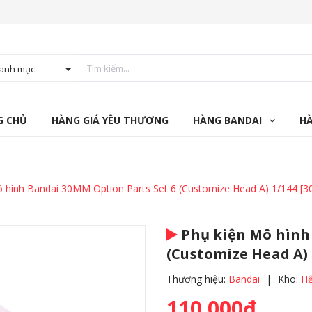
anh mục
G CHỦ
HÀNG GIÁ YÊU THƯƠNG
HÀNG BANDAI
H
 hình Bandai 30MM Option Parts Set 6 (Customize Head A) 1/144 [
Phụ kiện Mô hình
(Customize Head A)
Thương hiệu:
Bandai
|
Kho:
Hế
110.000₫