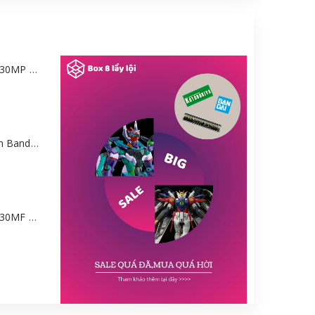
Mô hình Bandai 30MP Rei Ayanami (PLUG SUIT Ver.) – Evangelion [GDB] [30MP]
Mô hình Gundam Bandai HGGQ GFreD 1/144 [GDB] [BHG]
Mô hình Bandai 30MF Liber Wizard [GDB] [30MF]