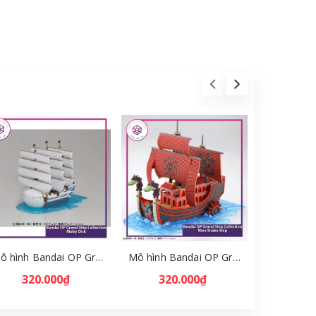
Mô hình Bandai OP Grand Ship Collection Moby Dick [GDB] [MKB]
Mô hình Bandai OP Grand Ship Collection Nine Snake Ship [GBD] [MKB]
320.000₫
320.000₫
880