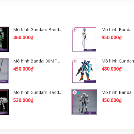
Mô hình Gundam Bandai HGGQ Zaku 1/144 – MSG GQuuuuuuX [GDB] [BHG]
460.000₫
950.000₫
Mô hình Bandai 30MF Rosan Wizard [GDB] [30MF]
450.000₫
480.000₫
Mô hình Gundam Bandai HGGQ Xavier's Gyan Hakuji-Packs 1/144 [GDB] [BHG]
530.000₫
450.000₫