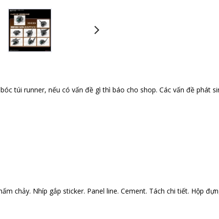
óc túi runner, nếu có vấn đề gì thì báo cho shop. Các vấn đề phát si
ấm chảy. Nhíp gắp sticker. Panel line. Cement. Tách chi tiết. Hộp đựng