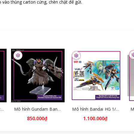
 vào thùng carton cứng, chèn chặt để gửi.
Mô hình Bandai HG Brutishdog - Armored Trooper Votoms [GDB] [BHG]
Mô hình Gundam Bandai HGAC 268 Gundam Sandrock Custom EW [GDB] [BHG]
Mô hình Bandai HG 1/100 VF-31E Siegfried (Chuck Mustang Use) [GDB] [BHG]
850.000₫
1.100.000₫