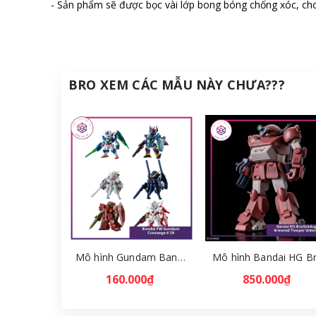
- Sản phẩm sẽ được bọc vài lớp bong bóng chống xóc, cho
BRO XEM CÁC MẪU NÀY CHƯA???
Mô hình Gundam Bandai FW Gundam Converge # 29 Full Set [GDB] [FCH]
160.000₫
850.000₫