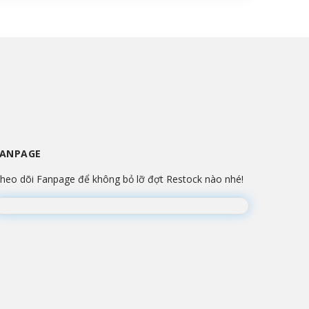
FANPAGE
heo dõi Fanpage để không bỏ lỡ đợt Restock nào nhé!
Đang lắp ráp Fanpage...