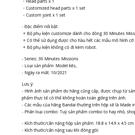
・Head parts x 1
・Customized head parts x 1 set
・Custom joint x 1 set
- Đặc điểm nổi bật:
+ Bộ phụ kiện customize dành cho dòng 30 Minutes Miss
+ Có thể sử dụng được cho hầu hết các mẫu mô hình cỡ 
+ Bộ phụ kiện không có đi kèm robot.
- Series: 30 Minutes Missions
- Loại sản phẩm: Model kits,
- Ngày ra mắt: 10/2021
Lưu ý:
- Hình ảnh sản phẩm do hãng cũng cấp, được chụp từ sả
phẩm thực tế có thể không hoàn toàn giống trên ảnh.
- Các mẫu của hãng Bandai thường trên hộp sẽ là Made in
- Phân loại combo: Tuỳ sản phẩm combo to hay nhỏ, sho
- Kích thước/cân nặng hộp sản phẩm: 18.8 x 14.9 x 4.5 cm
- Kích thước/cân nặng sau khi đóng gói: