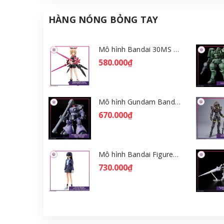
HÀNG NÓNG BỎNG TAY
Mô hình Bandai 30MS Tiasha (Dahlia Wear) [Color B] [GDB] [30MS]
580.000₫
Mô hình Gundam Bandai HGGQ Rick Dom (Gaia / Ortega) 1/144 [GDB] [BHG]
670.000₫
Mô hình Bandai Figure-rise Standard Nyaan - Gundam GQuuuuuuX [GDB] [FRS]
730.000₫