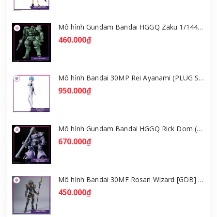
Mô hình Gundam Bandai HGGQ Zaku 1/144 – MSG GQuuuuuuX [GDB] [BHG]
460.000₫
Mô hình Bandai 30MP Rei Ayanami (PLUG SUIT Ver.) – Evangelion [GDB] [30MP]
950.000₫
Mô hình Gundam Bandai HGGQ Rick Dom (Gaia / Ortega) 1/144 [GDB] [BHG]
670.000₫
Mô hình Bandai 30MF Rosan Wizard [GDB] [30MF]
450.000₫