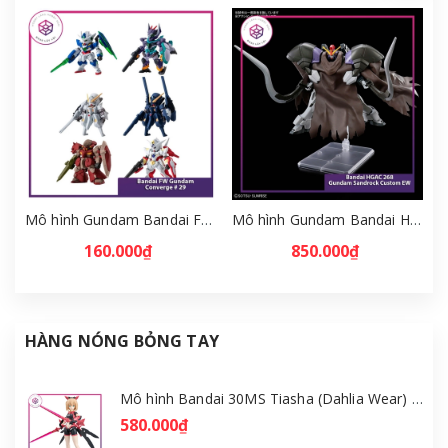
Mô hình Gundam Bandai FW Gundam Converge # 29 Full Set [GDB] [FCH]
Mô hình Gundam Bandai HGAC 268 Gundam Sandrock Custom EW [GDB] [BHG]
160.000₫
850.000₫
HÀNG NÓNG BỎNG TAY
Mô hình Bandai 30MS Tiasha (Dahlia Wear) [Color B] [GDB] [30MS]
580.000₫