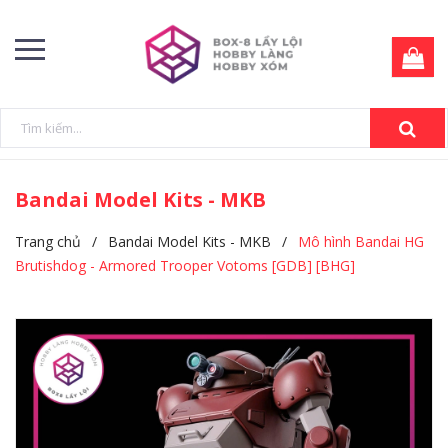
Bandai Model Kits - MKB
Trang chủ
/
Bandai Model Kits - MKB
/
Mô hình Bandai HG
Brutishdog - Armored Trooper Votoms [GDB] [BHG]