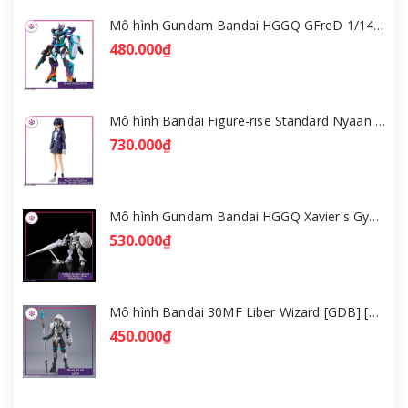
Mô hình Gundam Bandai HGGQ GFreD 1/144 [GDB] [BHG]
480.000₫
Mô hình Bandai Figure-rise Standard Nyaan - Gundam GQuuuuuuX [GDB] [FRS]
730.000₫
Mô hình Gundam Bandai HGGQ Xavier's Gyan Hakuji-Packs 1/144 [GDB] [BHG]
530.000₫
Mô hình Bandai 30MF Liber Wizard [GDB] [30MF]
450.000₫