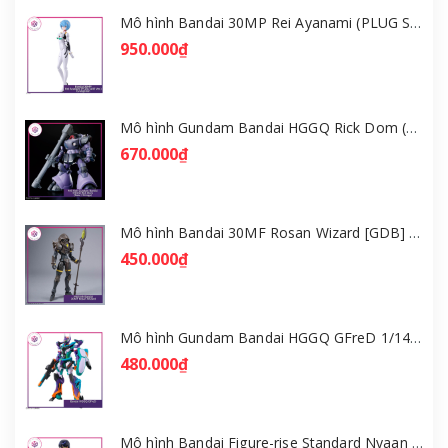
Mô hình Bandai 30MP Rei Ayanami (PLUG SUIT Ver.) – Evangelion [GDB] [30MP]
950.000₫
Mô hình Gundam Bandai HGGQ Rick Dom (Gaia / Ortega) 1/144 [GDB] [BHG]
670.000₫
Mô hình Bandai 30MF Rosan Wizard [GDB] [30MF]
450.000₫
Mô hình Gundam Bandai HGGQ GFreD 1/144 [GDB] [BHG]
480.000₫
Mô hình Bandai Figure-rise Standard Nyaan - Gundam GQuuuuuuX [GDB] [FRS]