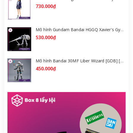
730.000₫
Mô hình Gundam Bandai HGGQ Xavier's Gyan Hakuji-Packs 1/144 [GDB] [BHG]
530.000₫
Mô hình Bandai 30MF Liber Wizard [GDB] [30MF]
450.000₫