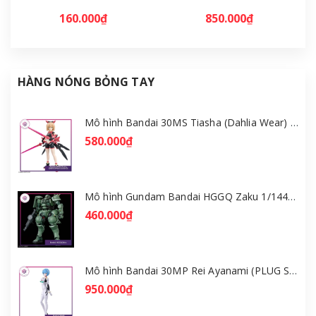
160.000₫
850.000₫
HÀNG NÓNG BỎNG TAY
Mô hình Bandai 30MS Tiasha (Dahlia Wear) [Color B] [GDB] [30MS]
580.000₫
Mô hình Gundam Bandai HGGQ Zaku 1/144 – MSG GQuuuuuuX [GDB] [BHG]
460.000₫
Mô hình Bandai 30MP Rei Ayanami (PLUG SUIT Ver.) – Evangelion [GDB] [30MP]
950.000₫