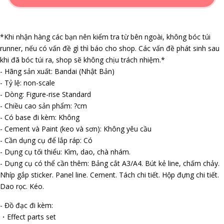
*Khi nhận hàng các bạn nên kiểm tra từ bên ngoài, không bóc túi
runner, nếu có vấn đề gì thì báo cho shop. Các vấn đề phát sinh sau
khi đã bóc túi ra, shop sẽ không chịu trách nhiệm.*
- Hãng sản xuất: Bandai (Nhật Bản)
- Tỷ lệ: non-scale
- Dòng: Figure-rise Standard
- Chiều cao sản phẩm: ?cm
- Có base đi kèm: Không
- Cement và Paint (keo và sơn): Không yêu cầu
- Cần dụng cụ để lắp ráp: Có
- Dụng cụ tối thiểu: Kìm, dao, chà nhám.
- Dụng cụ có thể cần thêm: Bảng cắt A3/A4. Bút kẻ line, chấm chảy.
Nhíp gắp sticker. Panel line. Cement. Tách chi tiết. Hộp đựng chi tiết.
Dao rọc. Kéo.
- Đồ đạc đi kèm:
・Effect parts set