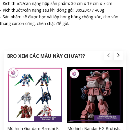
- Kích thước/cân nặng hộp sản phẩm: 30 cm x 19 cm x 7 cm
- Kích thước/cân nặng sau khi đóng gói: 30x20x7 / 400g
- Sản phẩm sẽ được bọc vài lớp bong bóng chống xóc, cho vào
thùng carton cứng, chèn chặt để gửi.
BRO XEM CÁC MẪU NÀY CHƯA???
Mô hình Gundam Bandai FW Gundam Converge # 29 Full Set [GDB] [FCH]
Mô hình Bandai HG Brutishdog - Armored Trooper Votoms [GDB] [BHG]