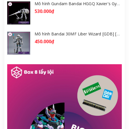
Mô hình Gundam Bandai HGGQ Xavier's Gyan Hakuji-Packs 1/144 [GDB] [BHG]
530.000₫
Mô hình Bandai 30MF Liber Wizard [GDB] [30MF]
450.000₫