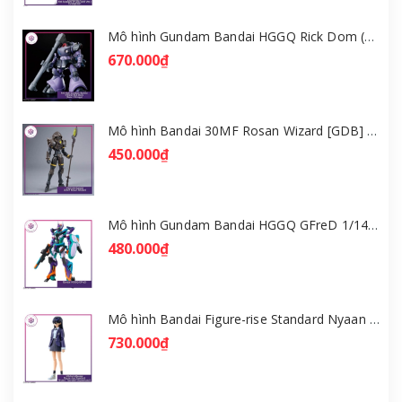
Mô hình Gundam Bandai HGGQ Rick Dom (Gaia / Ortega) 1/144 [GDB] [BHG]
670.000₫
Mô hình Bandai 30MF Rosan Wizard [GDB] [30MF]
450.000₫
Mô hình Gundam Bandai HGGQ GFreD 1/144 [GDB] [BHG]
480.000₫
Mô hình Bandai Figure-rise Standard Nyaan - Gundam GQuuuuuuX [GDB] [FRS]
730.000₫