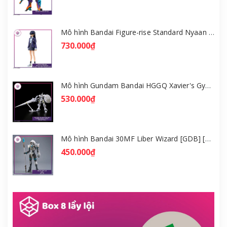
Mô hình Bandai Figure-rise Standard Nyaan - Gundam GQuuuuuuX [GDB] [FRS]
730.000₫
Mô hình Gundam Bandai HGGQ Xavier's Gyan Hakuji-Packs 1/144 [GDB] [BHG]
530.000₫
Mô hình Bandai 30MF Liber Wizard [GDB] [30MF]
450.000₫