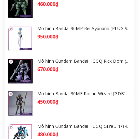
460.000₫
Mô hình Bandai 30MP Rei Ayanami (PLUG SUIT Ver.) – Evangelion [GDB] [30MP]
950.000₫
Mô hình Gundam Bandai HGGQ Rick Dom (Gaia / Ortega) 1/144 [GDB] [BHG]
670.000₫
Mô hình Bandai 30MF Rosan Wizard [GDB] [30MF]
450.000₫
Mô hình Gundam Bandai HGGQ GFreD 1/144 [GDB] [BHG]
480.000₫