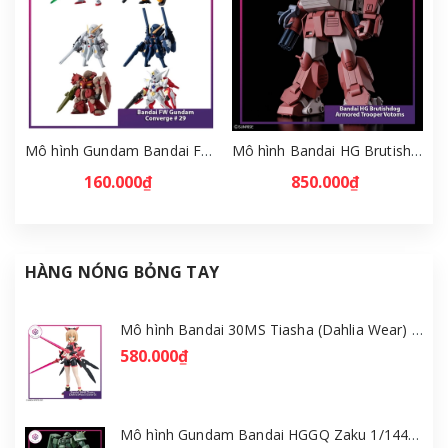
Mô hình Gundam Bandai FW Gundam Converge # 29 Full Set [GDB] [FCH]
Mô hình Bandai HG Brutishdog - Armored Trooper Votoms [GDB] [BHG]
160.000₫
850.000₫
HÀNG NÓNG BỎNG TAY
Mô hình Bandai 30MS Tiasha (Dahlia Wear) [Color B] [GDB] [30MS]
580.000₫
Mô hình Gundam Bandai HGGQ Zaku 1/144 – MSG GQuuuuuuX [GDB] [BHG]