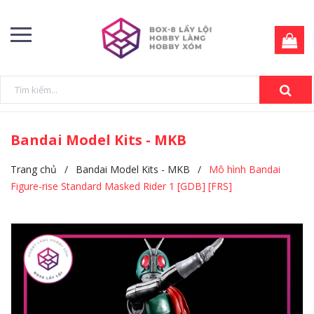
Bandai Model Kits - MKB
Trang chủ
/
Bandai Model Kits - MKB
/
Mô hình Bandai
Figure-rise Standard Masked Rider 1 [GDB] [FRS]