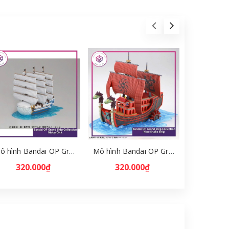
Mô hình Bandai OP Grand Ship Collection Moby Dick [GDB] [MKB]
Mô hình Bandai OP Grand Ship Collection Nine Snake Ship [GBD] [MKB]
320.000₫
320.000₫
880