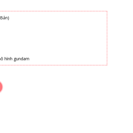
 Bản)
 mô hình gundam