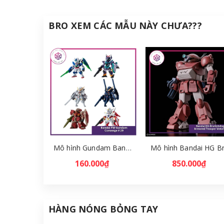
BRO XEM CÁC MẪU NÀY CHƯA???
Mô hình Gundam Bandai FW Gundam Converge # 29 Full Set [GDB] [FCH]
160.000₫
850.000₫
HÀNG NÓNG BỎNG TAY