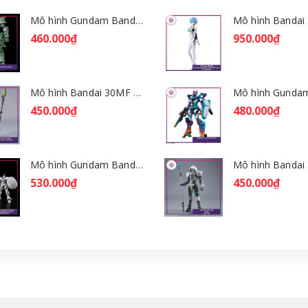
Mô hình Gundam Bandai HGGQ Zaku 1/144 – MSG GQuuuuuuX [GDB] [BHG]
460.000₫
950.000₫
Mô hình Bandai 30MF Rosan Wizard [GDB] [30MF]
450.000₫
480.000₫
Mô hình Gundam Bandai HGGQ Xavier's Gyan Hakuji-Packs 1/144 [GDB] [BHG]
530.000₫
450.000₫