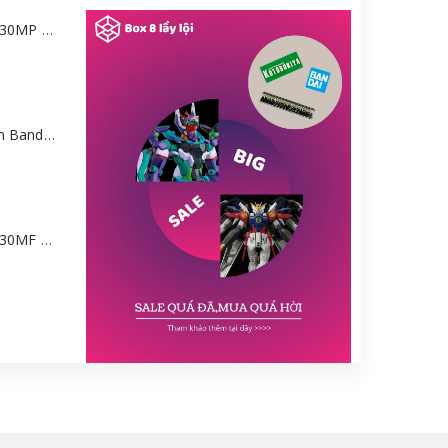
Mô hình Bandai 30MP Rei Ayanami (PLUG SUIT Ver.) – Evangelion [GDB] [30MP]
Mô hình Gundam Bandai HGGQ GFreD 1/144 [GDB] [BHG]
Mô hình Bandai 30MF Liber Wizard [GDB] [30MF]