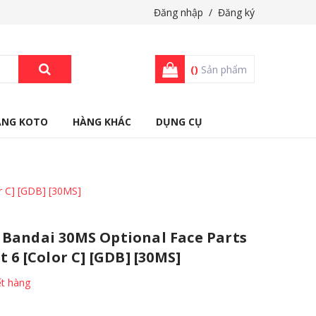
Đăng nhập
/
Đăng ký
(
)
Sản phẩm
ÀNG KOTO
HÀNG KHÁC
DỤNG CỤ
or C] [GDB] [30MS]
Bandai 30MS Optional Face Parts
t 6 [Color C] [GDB] [30MS]
t hàng