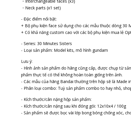
・Interchangeable faces (x3)
・Neck parts (x1 set)
- Đặc điểm nổi bật:
+ Bộ phụ kiện face sử dụng cho các mẫu thuộc dòng 30 Mi
+ Có khả năng custom cao với các bộ phụ kiện mua lẻ Opt
- Series: 30 Minutes Sisters
- Loại sản phẩm: Model kits, mô hình gundam
Lưu ý:
- Hình ảnh sản phẩm do hãng cũng cấp, được chụp từ sả
phẩm thực tế có thể không hoàn toàn giống trên ảnh.
- Các mẫu của hãng Bandai thường trên hộp sẽ là Made in
- Phân loại combo: Tuỳ sản phẩm combo to hay nhỏ, sho
- Kích thước/cân nặng hộp sản phẩm:
- Kích thước/cân nặng sau khi đóng gói: 12x10x4 / 100g
- Sản phẩm sẽ được bọc vài lớp bong bóng chống xóc, cho