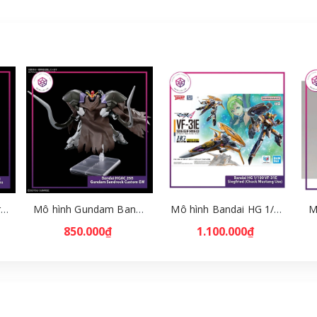
Mô hình Bandai HG Brutishdog - Armored Trooper Votoms [GDB] [BHG]
Mô hình Gundam Bandai HGAC 268 Gundam Sandrock Custom EW [GDB] [BHG]
Mô hình Bandai HG 1/100 VF-31E Siegfried (Chuck Mustang Use) [GDB] [BHG]
850.000₫
1.100.000₫