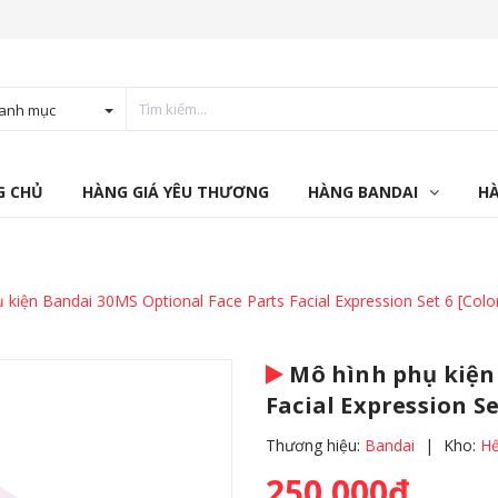
anh mục
G CHỦ
HÀNG GIÁ YÊU THƯƠNG
HÀNG BANDAI
H
 kiện Bandai 30MS Optional Face Parts Facial Expression Set 6 [Col
Mô hình phụ kiện 
Facial Expression Se
Thương hiệu:
Bandai
|
Kho:
Hế
250.000₫