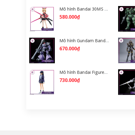
Mô hình Bandai 30MS Tiasha (Dahlia Wear) [Color B] [GDB] [30MS]
580.000₫
Mô hình Gundam Bandai HGGQ Rick Dom (Gaia / Ortega) 1/144 [GDB] [BHG]
670.000₫
Mô hình Bandai Figure-rise Standard Nyaan - Gundam GQuuuuuuX [GDB] [FRS]
730.000₫