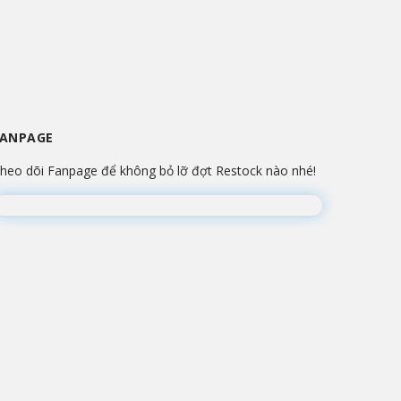
FANPAGE
heo dõi Fanpage để không bỏ lỡ đợt Restock nào nhé!
Đang lắp ráp Fanpage...