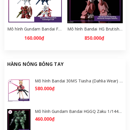
Mô hình Gundam Bandai FW Gundam Converge # 29 Full Set [GDB] [FCH]
Mô hình Bandai HG Brutishdog - Armored Trooper Votoms [GDB] [BHG]
160.000₫
850.000₫
HÀNG NÓNG BỎNG TAY
Mô hình Bandai 30MS Tiasha (Dahlia Wear) [Color B] [GDB] [30MS]
580.000₫
Mô hình Gundam Bandai HGGQ Zaku 1/144 – MSG GQuuuuuuX [GDB] [BHG]
460.000₫