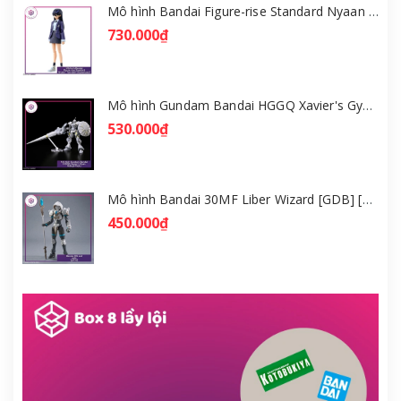
Mô hình Bandai Figure-rise Standard Nyaan - Gundam GQuuuuuuX [GDB] [FRS]
730.000₫
Mô hình Gundam Bandai HGGQ Xavier's Gyan Hakuji-Packs 1/144 [GDB] [BHG]
530.000₫
Mô hình Bandai 30MF Liber Wizard [GDB] [30MF]
450.000₫