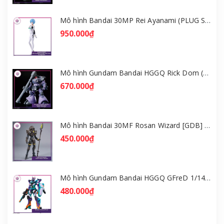
Mô hình Bandai 30MP Rei Ayanami (PLUG SUIT Ver.) – Evangelion [GDB] [30MP]
950.000₫
Mô hình Gundam Bandai HGGQ Rick Dom (Gaia / Ortega) 1/144 [GDB] [BHG]
670.000₫
Mô hình Bandai 30MF Rosan Wizard [GDB] [30MF]
450.000₫
Mô hình Gundam Bandai HGGQ GFreD 1/144 [GDB] [BHG]
480.000₫