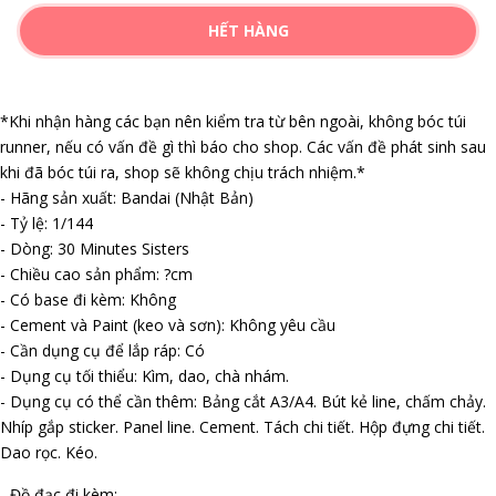
HẾT HÀNG
*Khi nhận hàng các bạn nên kiểm tra từ bên ngoài, không bóc túi
runner, nếu có vấn đề gì thì báo cho shop. Các vấn đề phát sinh sau
khi đã bóc túi ra, shop sẽ không chịu trách nhiệm.*
- Hãng sản xuất: Bandai (Nhật Bản)
- Tỷ lệ: 1/144
- Dòng: 30 Minutes Sisters
- Chiều cao sản phẩm: ?cm
- Có base đi kèm: Không
- Cement và Paint (keo và sơn): Không yêu cầu
- Cần dụng cụ để lắp ráp: Có
- Dụng cụ tối thiểu: Kìm, dao, chà nhám.
- Dụng cụ có thể cần thêm: Bảng cắt A3/A4. Bút kẻ line, chấm chảy.
Nhíp gắp sticker. Panel line. Cement. Tách chi tiết. Hộp đựng chi tiết.
Dao rọc. Kéo.
- Đồ đạc đi kèm: