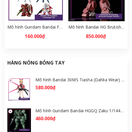
Mô hình Gundam Bandai FW Gundam Converge # 29 Full Set [GDB] [FCH]
Mô hình Bandai HG Brutishdog - Armored Trooper Votoms [GDB] [BHG]
160.000₫
850.000₫
HÀNG NÓNG BỎNG TAY
Mô hình Bandai 30MS Tiasha (Dahlia Wear) [Color B] [GDB] [30MS]
580.000₫
Mô hình Gundam Bandai HGGQ Zaku 1/144 – MSG GQuuuuuuX [GDB] [BHG]
460.000₫