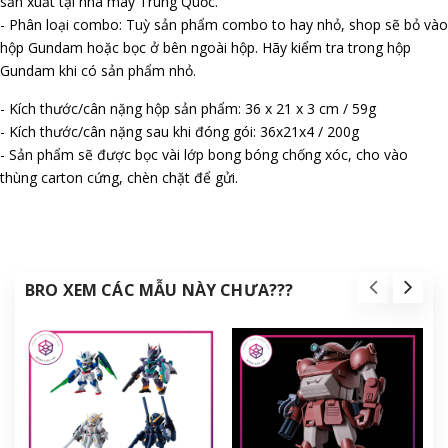
sản xuất tại nhà máy Trung Quốc.
- Phân loại combo: Tuỳ sản phẩm combo to hay nhỏ, shop sẽ bỏ vào
hộp Gundam hoặc bọc ở bên ngoài hộp. Hãy kiểm tra trong hộp
Gundam khi có sản phẩm nhỏ.
- Kích thước/cân nặng hộp sản phẩm: 36 x 21 x 3 cm / 59g
- Kích thước/cân nặng sau khi đóng gói: 36x21x4 / 200g
- Sản phẩm sẽ được bọc vài lớp bong bóng chống xóc, cho vào
thùng carton cứng, chèn chặt để gửi.
BRO XEM CÁC MẪU NÀY CHƯA???