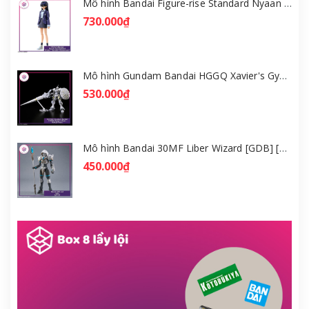
Mô hình Bandai Figure-rise Standard Nyaan - Gundam GQuuuuuuX [GDB] [FRS]
730.000₫
Mô hình Gundam Bandai HGGQ Xavier's Gyan Hakuji-Packs 1/144 [GDB] [BHG]
530.000₫
Mô hình Bandai 30MF Liber Wizard [GDB] [30MF]
450.000₫