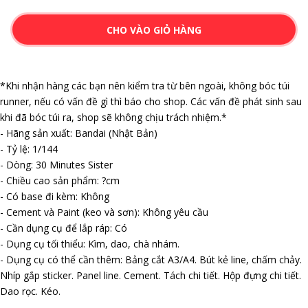
CHO VÀO GIỎ HÀNG
*Khi nhận hàng các bạn nên kiểm tra từ bên ngoài, không bóc túi
runner, nếu có vấn đề gì thì báo cho shop. Các vấn đề phát sinh sau
khi đã bóc túi ra, shop sẽ không chịu trách nhiệm.*
- Hãng sản xuất: Bandai (Nhật Bản)
- Tỷ lệ: 1/144
- Dòng: 30 Minutes Sister
- Chiều cao sản phẩm: ?cm
- Có base đi kèm: Không
- Cement và Paint (keo và sơn): Không yêu cầu
- Cần dụng cụ để lắp ráp: Có
- Dụng cụ tối thiểu: Kìm, dao, chà nhám.
- Dụng cụ có thể cần thêm: Bảng cắt A3/A4. Bút kẻ line, chấm chảy.
Nhíp gắp sticker. Panel line. Cement. Tách chi tiết. Hộp đựng chi tiết.
Dao rọc. Kéo.