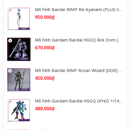
Mô hình Bandai 30MP Rei Ayanami (PLUG SUIT Ver.) – Evangelion [GDB] [30MP]
950.000₫
Mô hình Gundam Bandai HGGQ Rick Dom (Gaia / Ortega) 1/144 [GDB] [BHG]
670.000₫
Mô hình Bandai 30MF Rosan Wizard [GDB] [30MF]
450.000₫
Mô hình Gundam Bandai HGGQ GFreD 1/144 [GDB] [BHG]
480.000₫