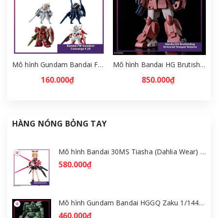
Mô hình Gundam Bandai FW Gundam Converge # 29 Full Set [GDB] [FCH]
Mô hình Bandai HG Brutishdog - Armored Trooper Votoms [GDB] [BHG]
160.000₫
850.000₫
HÀNG NÓNG BỎNG TAY
Mô hình Bandai 30MS Tiasha (Dahlia Wear) [Color B] [GDB] [30MS]
580.000₫
Mô hình Gundam Bandai HGGQ Zaku 1/144 – MSG GQuuuuuuX [GDB] [BHG]
460.000₫