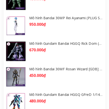
Mô hình Bandai 30MP Rei Ayanami (PLUG SUIT Ver.) – Evangelion [GDB] [30MP]
950.000₫
Mô hình Gundam Bandai HGGQ Rick Dom (Gaia / Ortega) 1/144 [GDB] [BHG]
670.000₫
Mô hình Bandai 30MF Rosan Wizard [GDB] [30MF]
450.000₫
Mô hình Gundam Bandai HGGQ GFreD 1/144 [GDB] [BHG]
480.000₫