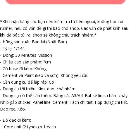
*Khi nhận hàng các bạn nên kiểm tra từ bên ngoài, không bóc túi
runner, nếu có vấn đề gì thì báo cho shop. Các vấn đề phát sinh sau
khi đã bóc túi ra, shop sẽ không chịu trách nhiệm.*
- Hãng sản xuất: Bandai (Nhật Bản)
- Tỷ lệ: 1/144
- Dòng: 30 Minutes Mission
- Chiều cao sản phẩm: ?cm
- Có base đi kèm: Không
- Cement và Paint (keo và sơn): Không yêu cầu
- Cần dụng cụ để lắp ráp: Có
- Dụng cụ tối thiểu: Kìm, dao, chà nhám.
- Dụng cụ có thể cần thêm: Bảng cắt A3/A4. Bút kẻ line, chấm chảy.
Nhíp gắp sticker. Panel line. Cement. Tách chi tiết. Hộp đựng chi tiết.
Dao rọc. Kéo.
- Đồ đạc đi kèm:
・Core unit (2 types) x 1 each