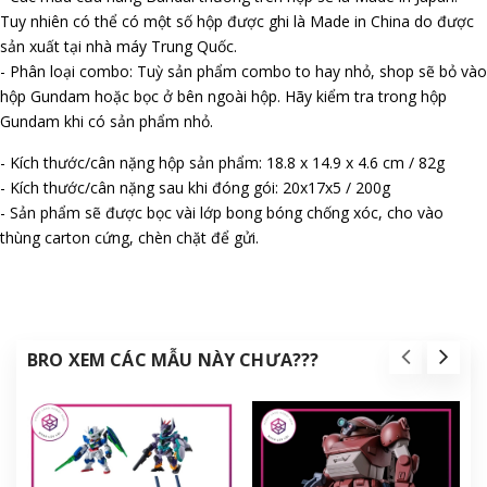
Tuy nhiên có thể có một số hộp được ghi là Made in China do được
sản xuất tại nhà máy Trung Quốc.
- Phân loại combo: Tuỳ sản phẩm combo to hay nhỏ, shop sẽ bỏ vào
hộp Gundam hoặc bọc ở bên ngoài hộp. Hãy kiểm tra trong hộp
Gundam khi có sản phẩm nhỏ.
- Kích thước/cân nặng hộp sản phẩm: 18.8 x 14.9 x 4.6 cm / 82g
- Kích thước/cân nặng sau khi đóng gói: 20x17x5 / 200g
- Sản phẩm sẽ được bọc vài lớp bong bóng chống xóc, cho vào
thùng carton cứng, chèn chặt để gửi.
BRO XEM CÁC MẪU NÀY CHƯA???