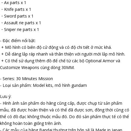
・Ax parts x 1
・Knife parts x 1
・Sword parts x 1
・Assault rifle parts x 1
・Sniper rifle parts x 1
- Đặc điểm nổi bật:
+ Mô hình có biên độ cử động và có độ chi tiết ở mức khá.
+ Dễ dàng lắp ráp nhanh và thân thiện với người mới lắp mô hình.
+ Có thể sử dụng thêm đồ để chế từ các bộ Optional Armor và
Customize Weapons cùng dòng 30MM.
- Series: 30 Minutes Mission
- Loại sản phẩm: Model kits, mô hình gundam
Lưu ý:
- Hình ảnh sản phẩm do hãng cũng cấp, được chụp từ sản phẩm
mẫu, đã được hoàn thiện và có thể đã được sơn, đồng thời cũng có
thể có đồ đạc không thuộc mẫu đó. Do đó sản phẩm thực tế có thể
không hoàn toàn giống trên ảnh.
- Các mẫu của hãng Bandai thường trên hộp sẽ là Made in Japan.