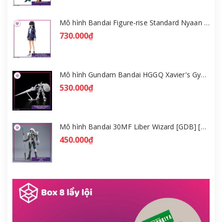
Mô hình Bandai Figure-rise Standard Nyaan - Gundam GQuuuuuuX [GDB] [FRS]
730.000₫
Mô hình Gundam Bandai HGGQ Xavier's Gyan Hakuji-Packs 1/144 [GDB] [BHG]
530.000₫
Mô hình Bandai 30MF Liber Wizard [GDB] [30MF]
450.000₫