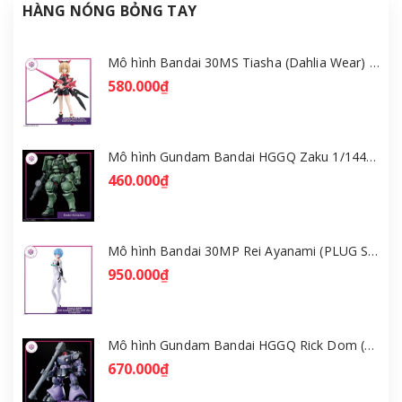
HÀNG NÓNG BỎNG TAY
Mô hình Bandai 30MS Tiasha (Dahlia Wear) [Color B] [GDB] [30MS]
580.000₫
Mô hình Gundam Bandai HGGQ Zaku 1/144 – MSG GQuuuuuuX [GDB] [BHG]
460.000₫
Mô hình Bandai 30MP Rei Ayanami (PLUG SUIT Ver.) – Evangelion [GDB] [30MP]
950.000₫
Mô hình Gundam Bandai HGGQ Rick Dom (Gaia / Ortega) 1/144 [GDB] [BHG]
670.000₫