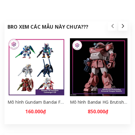
BRO XEM CÁC MẪU NÀY CHƯA???
Mô hình Gundam Bandai FW Gundam Converge # 29 Full Set [GDB] [FCH]
Mô hình Bandai HG Brutishdog - Armored Trooper Votoms [GDB] [BHG]
160.000₫
850.000₫