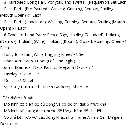
・3 Hairstyles: Long Hair, Ponytail, and Twintail (Regular) x1 Set Each
・Face Parts (Pre-Painted): Winking, Grinning, Serious, Smiling
(Mouth Open) x1 Each
・Face Parts (Unpainted): Winking, Grinning, Serious, Smiling (Mouth
Open) x1 Each
・8 Types of Hand Parts: Peace Sign, Holding (Standard), Holding
(Narrow), Holding (Wide), Holding (Round), Closed, Pointing, Open x1
Each
・Body for Sitting While Hugging Knees x1 Set
・Fixed Arm Parts x1 Set (Left and Right)
・6mm Diameter Neck Part for Megami Device x 1
・Display Base x1 Set
・Decals x1 Sheet
・Specially Illustrated “Beach Backdrop Sheet” x1
- Đặc điểm nổi bật:
+ Mô hình có biên độ cử động và có độ chi tiết ở mức khá.
+ Mô hình sử dụng decal nước để tăng thêm độ chi tiết.
+ Có thể kết hợp với các dòng khác như Frame Arrms Girl, Megami
Device v.v..