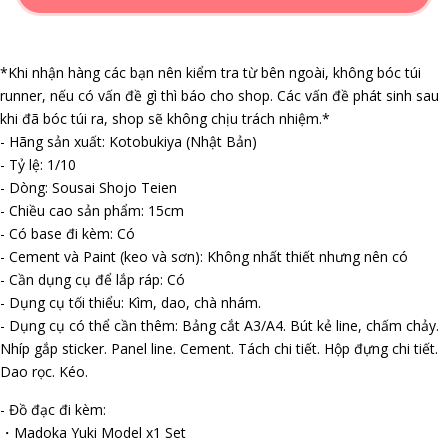
*Khi nhận hàng các bạn nên kiểm tra từ bên ngoài, không bóc túi
runner, nếu có vấn đề gì thì báo cho shop. Các vấn đề phát sinh sau
khi đã bóc túi ra, shop sẽ không chịu trách nhiệm.*
- Hãng sản xuất: Kotobukiya (Nhật Bản)
- Tỷ lệ: 1/10
- Dòng: Sousai Shojo Teien
- Chiều cao sản phẩm: 15cm
- Có base đi kèm: Có
- Cement và Paint (keo và sơn): Không nhất thiết nhưng nên có
- Cần dụng cụ để lắp ráp: Có
- Dụng cụ tối thiểu: Kìm, dao, chà nhám.
- Dụng cụ có thể cần thêm: Bảng cắt A3/A4. Bút kẻ line, chấm chảy.
Nhíp gắp sticker. Panel line. Cement. Tách chi tiết. Hộp đựng chi tiết.
Dao rọc. Kéo.
- Đồ đạc đi kèm:
・Madoka Yuki Model x1 Set