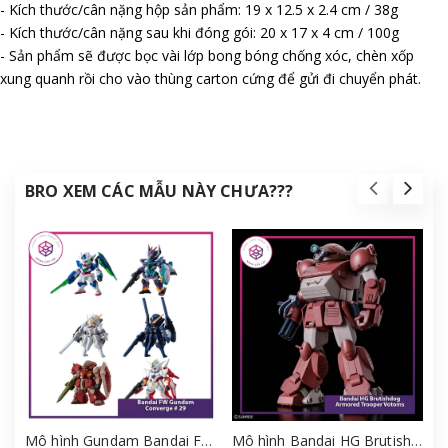
- Kích thước/cân nặng hộp sản phẩm: 19 x 12.5 x 2.4 cm / 38g
- Kích thước/cân nặng sau khi đóng gói: 20 x 17 x 4 cm / 100g
- Sản phẩm sẽ được bọc vài lớp bong bóng chống xóc, chèn xốp
xung quanh rồi cho vào thùng carton cứng để gửi đi chuyển phát.
BRO XEM CÁC MẪU NÀY CHƯA???
Mô hình Gundam Bandai FW Gundam Converge # 29 Full Set [GDB] [FCH]
Mô hình Bandai HG Brutishdog - Armored Trooper Votoms [GDB] [BHG]