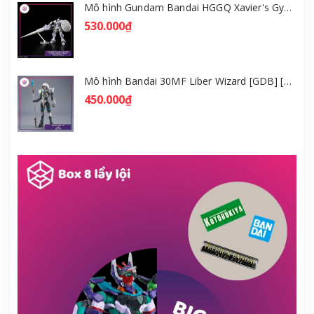
Mô hình Gundam Bandai HGGQ Xavier's Gyan Hakuji-Packs 1/144 [GDB] [BHG]
530.000₫
Mô hình Bandai 30MF Liber Wizard [GDB] [30MF]
450.000₫