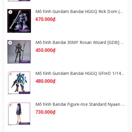
Mô hình Gundam Bandai HGGQ Rick Dom (Gaia / Ortega) 1/144 [GDB] [BHG]
670.000₫
Mô hình Bandai 30MF Rosan Wizard [GDB] [30MF]
450.000₫
Mô hình Gundam Bandai HGGQ GFreD 1/144 [GDB] [BHG]
480.000₫
Mô hình Bandai Figure-rise Standard Nyaan - Gundam GQuuuuuuX [GDB] [FRS]
730.000₫