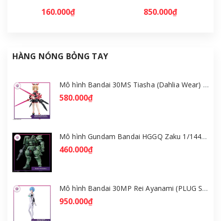
160.000₫
850.000₫
HÀNG NÓNG BỎNG TAY
Mô hình Bandai 30MS Tiasha (Dahlia Wear) [Color B] [GDB] [30MS]
580.000₫
Mô hình Gundam Bandai HGGQ Zaku 1/144 – MSG GQuuuuuuX [GDB] [BHG]
460.000₫
Mô hình Bandai 30MP Rei Ayanami (PLUG SUIT Ver.) – Evangelion [GDB] [30MP]
950.000₫