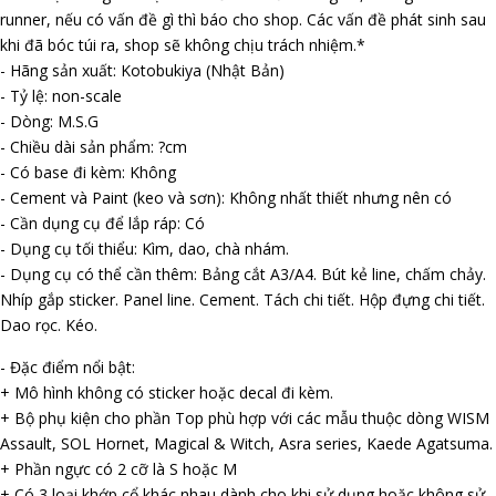
runner, nếu có vấn đề gì thì báo cho shop. Các vấn đề phát sinh sau
khi đã bóc túi ra, shop sẽ không chịu trách nhiệm.*
- Hãng sản xuất: Kotobukiya (Nhật Bản)
- Tỷ lệ: non-scale
- Dòng: M.S.G
- Chiều dài sản phẩm: ?cm
- Có base đi kèm: Không
- Cement và Paint (keo và sơn): Không nhất thiết nhưng nên có
- Cần dụng cụ để lắp ráp: Có
- Dụng cụ tối thiểu: Kìm, dao, chà nhám.
- Dụng cụ có thể cần thêm: Bảng cắt A3/A4. Bút kẻ line, chấm chảy.
Nhíp gắp sticker. Panel line. Cement. Tách chi tiết. Hộp đựng chi tiết.
Dao rọc. Kéo.
- Đặc điểm nổi bật:
+ Mô hình không có sticker hoặc decal đi kèm.
+ Bộ phụ kiện cho phần Top phù hợp với các mẫu thuộc dòng WISM
Assault, SOL Hornet, Magical & Witch, Asra series, Kaede Agatsuma.
+ Phần ngực có 2 cỡ là S hoặc M
+ Có 3 loại khớp cổ khác nhau dành cho khi sử dụng hoặc không sử