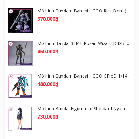
Mô hình Gundam Bandai HGGQ Rick Dom (Gaia / Ortega) 1/144 [GDB] [BHG]
670.000₫
Mô hình Bandai 30MF Rosan Wizard [GDB] [30MF]
450.000₫
Mô hình Gundam Bandai HGGQ GFreD 1/144 [GDB] [BHG]
480.000₫
Mô hình Bandai Figure-rise Standard Nyaan - Gundam GQuuuuuuX [GDB] [FRS]
730.000₫