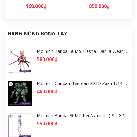
160.000₫
850.000₫
HÀNG NÓNG BỎNG TAY
Mô hình Bandai 30MS Tiasha (Dahlia Wear) [Color B] [GDB] [30MS]
580.000₫
Mô hình Gundam Bandai HGGQ Zaku 1/144 – MSG GQuuuuuuX [GDB] [BHG]
460.000₫
Mô hình Bandai 30MP Rei Ayanami (PLUG SUIT Ver.) – Evangelion [GDB] [30MP]
950.000₫