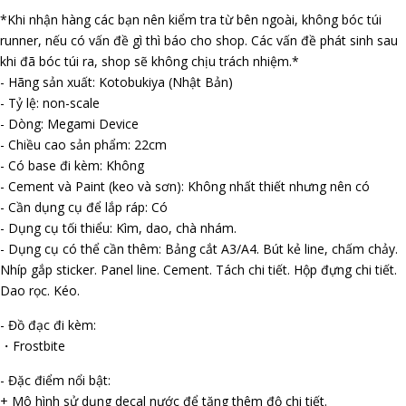
*Khi nhận hàng các bạn nên kiểm tra từ bên ngoài, không bóc túi
runner, nếu có vấn đề gì thì báo cho shop. Các vấn đề phát sinh sau
khi đã bóc túi ra, shop sẽ không chịu trách nhiệm.*
- Hãng sản xuất: Kotobukiya (Nhật Bản)
- Tỷ lệ: non-scale
- Dòng: Megami Device
- Chiều cao sản phẩm: 22cm
- Có base đi kèm: Không
- Cement và Paint (keo và sơn): Không nhất thiết nhưng nên có
- Cần dụng cụ để lắp ráp: Có
- Dụng cụ tối thiểu: Kìm, dao, chà nhám.
- Dụng cụ có thể cần thêm: Bảng cắt A3/A4. Bút kẻ line, chấm chảy.
Nhíp gắp sticker. Panel line. Cement. Tách chi tiết. Hộp đựng chi tiết.
Dao rọc. Kéo.
- Đồ đạc đi kèm:
・Frostbite
- Đặc điểm nổi bật:
+ Mô hình sử dụng decal nước để tăng thêm độ chi tiết.