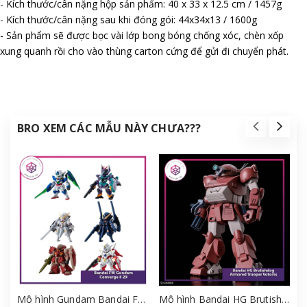
- Kích thước/cân nặng hộp sản phẩm: 40 x 33 x 12.5 cm / 1457g
- Kích thước/cân nặng sau khi đóng gói: 44x34x13 / 1600g
- Sản phẩm sẽ được bọc vài lớp bong bóng chống xóc, chèn xốp
xung quanh rồi cho vào thùng carton cứng để gửi đi chuyển phát.
BRO XEM CÁC MẪU NÀY CHƯA???
Mô hình Gundam Bandai FW Gundam Converge # 29 Full Set [GDB] [FCH]
Mô hình Bandai HG Brutishdog - Armored Trooper Votoms [GDB] [BHG]