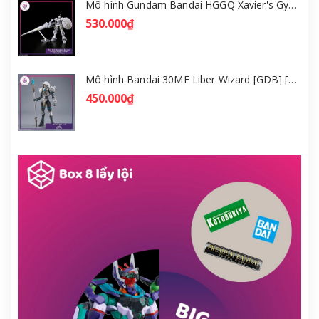
Mô hình Gundam Bandai HGGQ Xavier's Gyan Hakuji-Packs 1/144 [GDB] [BHG]
530.000₫
Mô hình Bandai 30MF Liber Wizard [GDB] [30MF]
450.000₫