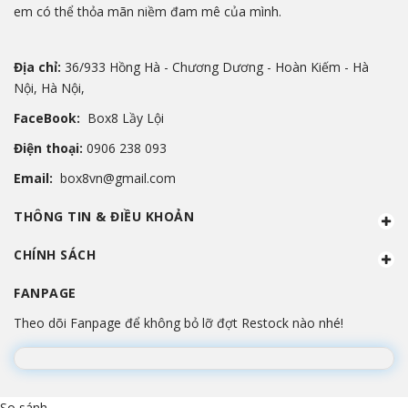
em có thể thỏa mãn niềm đam mê của mình.
Địa chỉ:
36/933 Hồng Hà - Chương Dương - Hoàn Kiếm - Hà
Nội, Hà Nội,
FaceBook:
Box8 Lầy Lội
Điện thoại:
0906 238 093
Email:
box8vn@gmail.com
THÔNG TIN & ĐIỀU KHOẢN
CHÍNH SÁCH
FANPAGE
Theo dõi Fanpage để không bỏ lỡ đợt Restock nào nhé!
Đang lắp ráp Fanpage...
So sánh