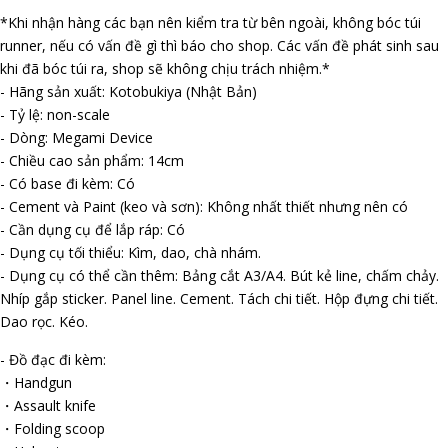
*Khi nhận hàng các bạn nên kiểm tra từ bên ngoài, không bóc túi
runner, nếu có vấn đề gì thì báo cho shop. Các vấn đề phát sinh sau
khi đã bóc túi ra, shop sẽ không chịu trách nhiệm.*
- Hãng sản xuất: Kotobukiya (Nhật Bản)
- Tỷ lệ: non-scale
- Dòng: Megami Device
- Chiều cao sản phẩm: 14cm
- Có base đi kèm: Có
- Cement và Paint (keo và sơn): Không nhất thiết nhưng nên có
- Cần dụng cụ để lắp ráp: Có
- Dụng cụ tối thiểu: Kìm, dao, chà nhám.
- Dụng cụ có thể cần thêm: Bảng cắt A3/A4. Bút kẻ line, chấm chảy.
Nhíp gắp sticker. Panel line. Cement. Tách chi tiết. Hộp đựng chi tiết.
Dao rọc. Kéo.
- Đồ đạc đi kèm:
・Handgun
・Assault knife
・Folding scoop