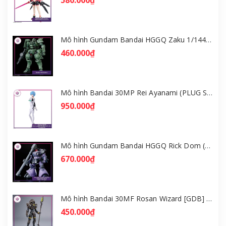
Mô hình Gundam Bandai HGGQ Zaku 1/144 – MSG GQuuuuuuX [GDB] [BHG]
460.000₫
Mô hình Bandai 30MP Rei Ayanami (PLUG SUIT Ver.) – Evangelion [GDB] [30MP]
950.000₫
Mô hình Gundam Bandai HGGQ Rick Dom (Gaia / Ortega) 1/144 [GDB] [BHG]
670.000₫
Mô hình Bandai 30MF Rosan Wizard [GDB] [30MF]
450.000₫