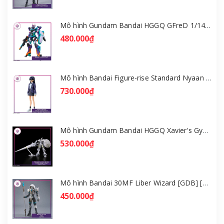
Mô hình Gundam Bandai HGGQ GFreD 1/144 [GDB] [BHG]
480.000₫
Mô hình Bandai Figure-rise Standard Nyaan - Gundam GQuuuuuuX [GDB] [FRS]
730.000₫
Mô hình Gundam Bandai HGGQ Xavier's Gyan Hakuji-Packs 1/144 [GDB] [BHG]
530.000₫
Mô hình Bandai 30MF Liber Wizard [GDB] [30MF]
450.000₫