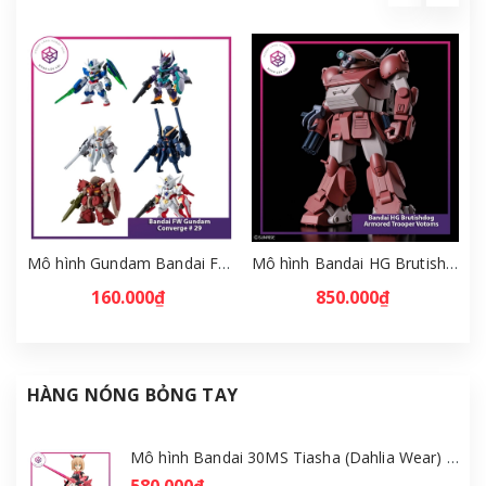
Mô hình Gundam Bandai FW Gundam Converge # 29 Full Set [GDB] [FCH]
Mô hình Bandai HG Brutishdog - Armored Trooper Votoms [GDB] [BHG]
160.000₫
850.000₫
HÀNG NÓNG BỎNG TAY
Mô hình Bandai 30MS Tiasha (Dahlia Wear) [Color B] [GDB] [30MS]
580.000₫