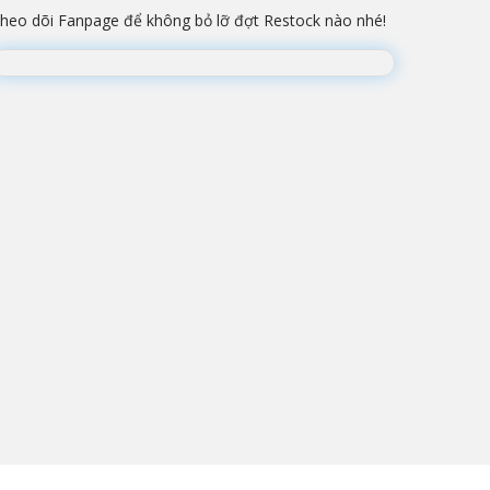
heo dõi Fanpage để không bỏ lỡ đợt Restock nào nhé!
Đang lắp ráp Fanpage...