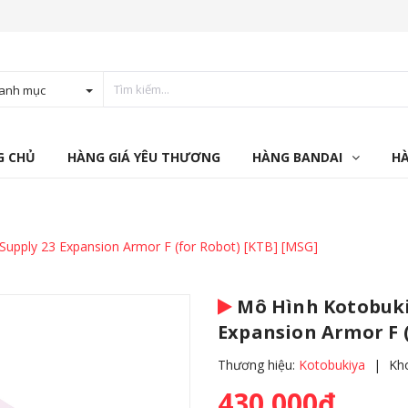
anh mục
G CHỦ
HÀNG GIÁ YÊU THƯƠNG
HÀNG BANDAI
H
upply 23 Expansion Armor F (for Robot) [KTB] [MSG]
Mô Hình Kotobuki
Expansion Armor F (
Thương hiệu:
Kotobukiya
|
Kh
430.000₫