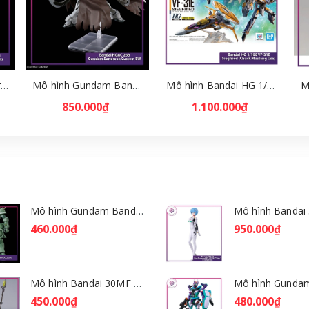
Mô hình Bandai HG Brutishdog - Armored Trooper Votoms [GDB] [BHG]
Mô hình Gundam Bandai HGAC 268 Gundam Sandrock Custom EW [GDB] [BHG]
Mô hình Bandai HG 1/100 VF-31E Siegfried (Chuck Mustang Use) [GDB] [BHG]
850.000₫
1.100.000₫
Mô hình Gundam Bandai HGGQ Zaku 1/144 – MSG GQuuuuuuX [GDB] [BHG]
460.000₫
950.000₫
Mô hình Bandai 30MF Rosan Wizard [GDB] [30MF]
450.000₫
480.000₫