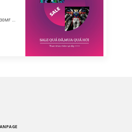
Mô hình Bandai 30MF Liber Wizard [GDB] [30MF]
FANPAGE