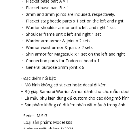
・ Placket base part A × 1
・ Placket base part B × 1
・ 2mm and 3mm joints are included, respectively.
・ Placket stag beetle parts x 1 set on the left and right
・ Warrior shoulder armor unit x left and right 1 set
・ Shoulder frame unit x left and right 1 set
・ Warrior arm armor & joint x 2 sets
・ Warrior waist armor & joint x 2 sets
・ Shin armor for Magatsuki x 1 set on the left and right
・ Connection parts for Todoroki head x 1
・ General-purpose 3mm joint x 6
- Đặc điểm nổi bật:
+ Mô hình không có sticker hoặc decal đi kèm.
+ Bộ giáp Samurai Warrior Armor dành cho các mẫu robo
+ Là mẫu phụ kiện dùng để custom cho các dòng mô hìn
+ Sản phẩm không có đi kèm nhân vật mẫu ở trong ảnh.
- Series: M.S.G
- Loại sản phẩm: Model kits
- Ngày ra mắt: tháng 5/2021