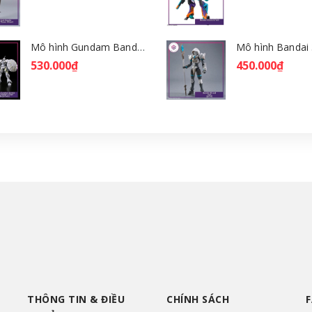
Mô hình Gundam Bandai HGGQ Xavier's Gyan Hakuji-Packs 1/144 [GDB] [BHG]
530.000₫
450.000₫
THÔNG TIN & ĐIỀU
CHÍNH SÁCH