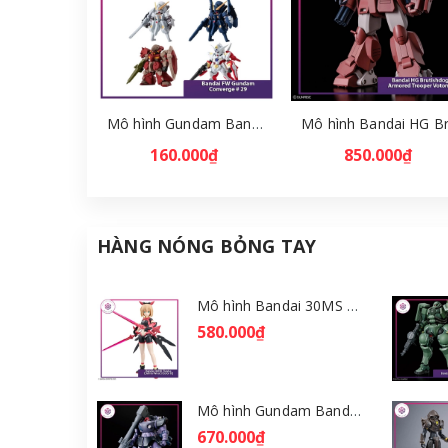
Mô hình Gundam Bandai FW Gundam Converge # 29 Full Set [GDB] [FCH]
160.000₫
850.000₫
HÀNG NÓNG BỎNG TAY
Mô hình Bandai 30MS Tiasha (Dahlia Wear) [Color B] [GDB] [30MS]
580.000₫
Mô hình Gundam Bandai HGGQ Rick Dom (Gaia / Ortega) 1/144 [GDB] [BHG]
670.000₫