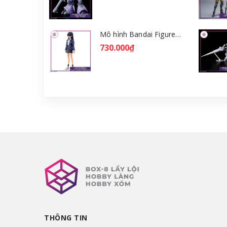
Mô hình Bandai Figure-rise Standard Nyaan - Gundam GQuuuuuuX [GDB] [FRS]
730.000₫
THÔNG TIN