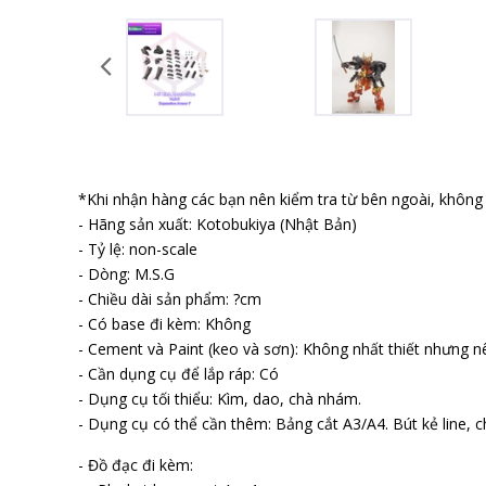
*Khi nhận hàng các bạn nên kiểm tra từ bên ngoài, không b
- Hãng sản xuất: Kotobukiya (Nhật Bản)
- Tỷ lệ: non-scale
- Dòng: M.S.G
- Chiều dài sản phẩm: ?cm
- Có base đi kèm: Không
- Cement và Paint (keo và sơn): Không nhất thiết nhưng n
- Cần dụng cụ để lắp ráp: Có
- Dụng cụ tối thiểu: Kìm, dao, chà nhám.
- Dụng cụ có thể cần thêm: Bảng cắt A3/A4. Bút kẻ line, ch
- Đồ đạc đi kèm: