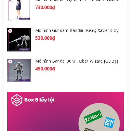
730.000₫
Mô hình Gundam Bandai HGGQ Xavier's Gyan Hakuji-Packs 1/144 [GDB] [BHG]
530.000₫
Mô hình Bandai 30MF Liber Wizard [GDB] [30MF]
450.000₫