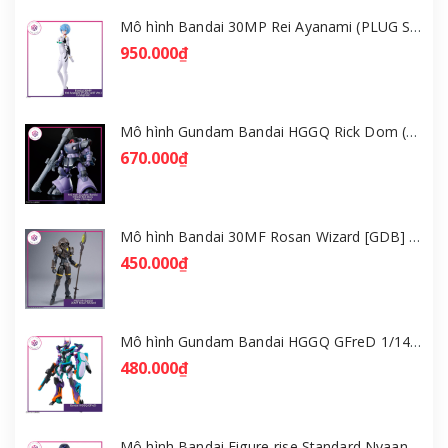
Mô hình Bandai 30MP Rei Ayanami (PLUG SUIT Ver.) – Evangelion [GDB] [30MP]
950.000₫
Mô hình Gundam Bandai HGGQ Rick Dom (Gaia / Ortega) 1/144 [GDB] [BHG]
670.000₫
Mô hình Bandai 30MF Rosan Wizard [GDB] [30MF]
450.000₫
Mô hình Gundam Bandai HGGQ GFreD 1/144 [GDB] [BHG]
480.000₫
Mô hình Bandai Figure-rise Standard Nyaan - Gundam GQuuuuuuX [GDB] [FRS]