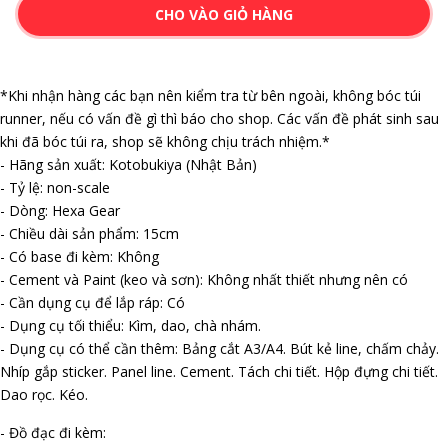
CHO VÀO GIỎ HÀNG
*Khi nhận hàng các bạn nên kiểm tra từ bên ngoài, không bóc túi
runner, nếu có vấn đề gì thì báo cho shop. Các vấn đề phát sinh sau
khi đã bóc túi ra, shop sẽ không chịu trách nhiệm.*
- Hãng sản xuất: Kotobukiya (Nhật Bản)
- Tỷ lệ: non-scale
- Dòng: Hexa Gear
- Chiều dài sản phẩm: 15cm
- Có base đi kèm: Không
- Cement và Paint (keo và sơn): Không nhất thiết nhưng nên có
- Cần dụng cụ để lắp ráp: Có
- Dụng cụ tối thiểu: Kìm, dao, chà nhám.
- Dụng cụ có thể cần thêm: Bảng cắt A3/A4. Bút kẻ line, chấm chảy.
Nhíp gắp sticker. Panel line. Cement. Tách chi tiết. Hộp đựng chi tiết.
Dao rọc. Kéo.
- Đồ đạc đi kèm: