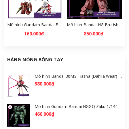
Mô hình Gundam Bandai FW Gundam Converge # 29 Full Set [GDB] [FCH]
Mô hình Bandai HG Brutishdog - Armored Trooper Votoms [GDB] [BHG]
160.000₫
850.000₫
HÀNG NÓNG BỎNG TAY
Mô hình Bandai 30MS Tiasha (Dahlia Wear) [Color B] [GDB] [30MS]
580.000₫
Mô hình Gundam Bandai HGGQ Zaku 1/144 – MSG GQuuuuuuX [GDB] [BHG]
460.000₫