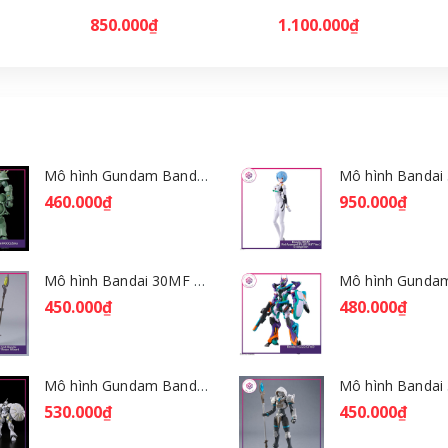
850.000₫
1.100.000₫
Mô hình Gundam Bandai HGGQ Zaku 1/144 – MSG GQuuuuuuX [GDB] [BHG]
460.000₫
950.000₫
Mô hình Bandai 30MF Rosan Wizard [GDB] [30MF]
450.000₫
480.000₫
Mô hình Gundam Bandai HGGQ Xavier's Gyan Hakuji-Packs 1/144 [GDB] [BHG]
530.000₫
450.000₫