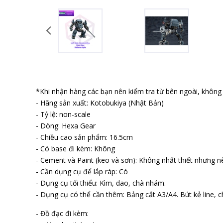
*Khi nhận hàng các bạn nên kiểm tra từ bên ngoài, không b
- Hãng sản xuất: Kotobukiya (Nhật Bản)
- Tỷ lệ: non-scale
- Dòng: Hexa Gear
- Chiều cao sản phẩm: 16.5cm
- Có base đi kèm: Không
- Cement và Paint (keo và sơn): Không nhất thiết nhưng n
- Cần dụng cụ để lắp ráp: Có
- Dụng cụ tối thiểu: Kìm, dao, chà nhám.
- Dụng cụ có thể cần thêm: Bảng cắt A3/A4. Bút kẻ line, ch
- Đồ đạc đi kèm: