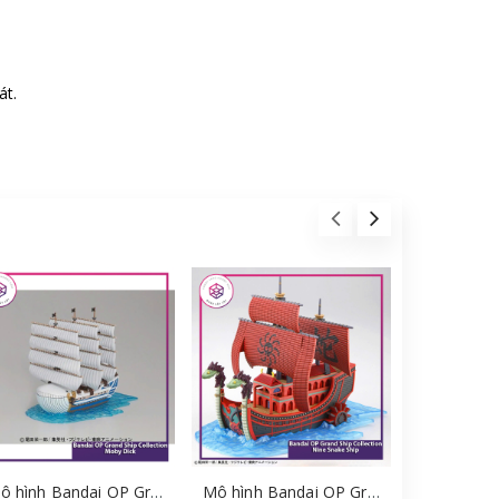
át.
Mô hình Bandai OP Grand Ship Collection Moby Dick [GDB] [MKB]
Mô hình Bandai OP Grand Ship Collection Nine Snake Ship [GBD] [MKB]