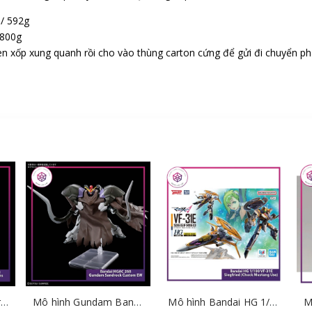
 / 592g
 800g
n xốp xung quanh rồi cho vào thùng carton cứng để gửi đi chuyển ph
Mô hình Bandai HG Brutishdog - Armored Trooper Votoms [GDB] [BHG]
Mô hình Gundam Bandai HGAC 268 Gundam Sandrock Custom EW [GDB] [BHG]
Mô hình Bandai HG 1/100 VF-31E Siegfried (Chuck Mustang Use) [GDB] [BHG]