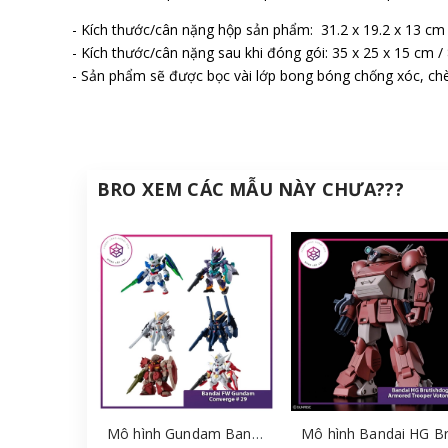
- Kích thước/cân nặng hộp sản phẩm: 31.2 x 19.2 x 13 cm
- Kích thước/cân nặng sau khi đóng gói: 35 x 25 x 15 cm /
- Sản phẩm sẽ được bọc vài lớp bong bóng chống xóc, chè
BRO XEM CÁC MẪU NÀY CHƯA???
Mô hình Gundam Bandai FW Gundam Converge # 29 Full Set [GDB] [FCH]