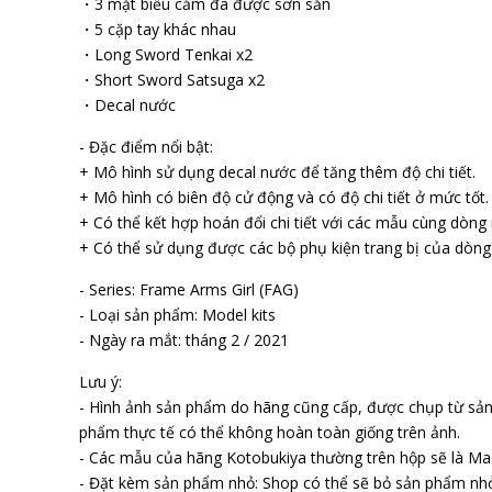
・3 mặt biểu cảm đã được sơn sẵn
・5 cặp tay khác nhau
・Long Sword Tenkai x2
・Short Sword Satsuga x2
・Decal nước
- Đặc điểm nổi bật:
+ Mô hình sử dụng decal nước để tăng thêm độ chi tiết.
+ Mô hình có biên độ cử động và có độ chi tiết ở mức tốt.
+ Có thể kết hợp hoán đổi chi tiết với các mẫu cùng dòn
+ Có thể sử dụng được các bộ phụ kiện trang bị của dòng
- Series: Frame Arms Girl (FAG)
- Loại sản phẩm: Model kits
- Ngày ra mắt: tháng 2 / 2021
Lưu ý:
- Hình ảnh sản phẩm do hãng cũng cấp, được chụp từ sả
phẩm thực tế có thể không hoàn toàn giống trên ảnh.
- Các mẫu của hãng Kotobukiya thường trên hộp sẽ là Mad
- Đặt kèm sản phẩm nhỏ: Shop có thể sẽ bỏ sản phẩm nhỏ 