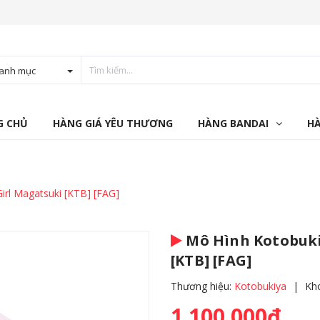
anh mục
G CHỦ
HÀNG GIÁ YÊU THƯƠNG
HÀNG BANDAI
H
rl Magatsuki [KTB] [FAG]
Mô Hình Kotobuki
[KTB] [FAG]
Thương hiệu:
Kotobukiya
|
Kh
1.100.000₫