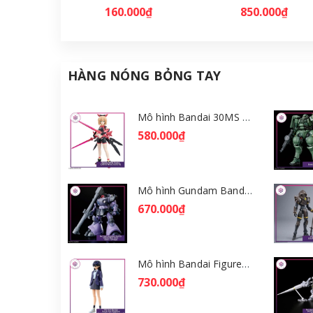
160.000₫
850.000₫
HÀNG NÓNG BỎNG TAY
Mô hình Bandai 30MS Tiasha (Dahlia Wear) [Color B] [GDB] [30MS]
580.000₫
Mô hình Gundam Bandai HGGQ Rick Dom (Gaia / Ortega) 1/144 [GDB] [BHG]
670.000₫
Mô hình Bandai Figure-rise Standard Nyaan - Gundam GQuuuuuuX [GDB] [FRS]
730.000₫