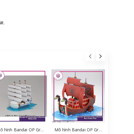
át.
Mô hình Bandai OP Grand Ship Collection Moby Dick [GDB] [MKB]
Mô hình Bandai OP Grand Ship Collection Nine Snake Ship [GBD] [MKB]