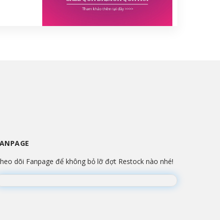
FANPAGE
heo dõi Fanpage để không bỏ lỡ đợt Restock nào nhé!
Đang lắp ráp Fanpage...