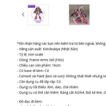
*Khi nhận hàng các bạn nên kiểm tra từ bên ngoài, không b
- Hãng sản xuất: Kotobukiya (Nhật Bản)
- Tỷ lệ: non-scale
- Dòng: Frame Arms Girl (FAG)
- Chiều cao sản phẩm: 16cm
- Có base đi kèm: Có
- Cement và Paint (keo và sơn): Không nhất thiết nhưng n
- Cần dụng cụ để lắp ráp: Có
- Dụng cụ tối thiểu: Kìm, dao, chà nhám.
- Dụng cụ có thể cần thêm: Bảng cắt A3/A4. Bút kẻ line, ch
- Đồ đạc đi kèm: