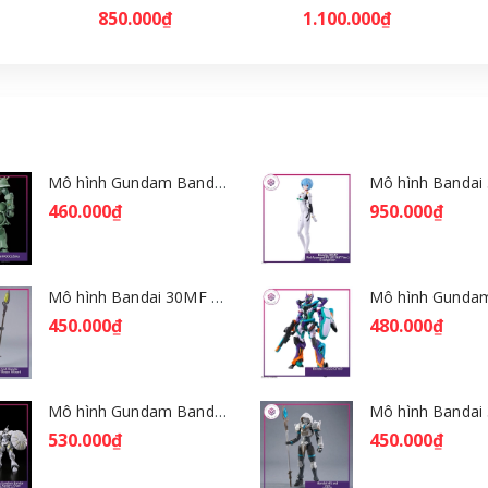
850.000₫
1.100.000₫
Mô hình Gundam Bandai HGGQ Zaku 1/144 – MSG GQuuuuuuX [GDB] [BHG]
460.000₫
950.000₫
Mô hình Bandai 30MF Rosan Wizard [GDB] [30MF]
450.000₫
480.000₫
Mô hình Gundam Bandai HGGQ Xavier's Gyan Hakuji-Packs 1/144 [GDB] [BHG]
530.000₫
450.000₫