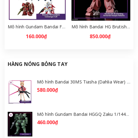
Mô hình Gundam Bandai FW Gundam Converge # 29 Full Set [GDB] [FCH]
Mô hình Bandai HG Brutishdog - Armored Trooper Votoms [GDB] [BHG]
160.000₫
850.000₫
HÀNG NÓNG BỎNG TAY
Mô hình Bandai 30MS Tiasha (Dahlia Wear) [Color B] [GDB] [30MS]
580.000₫
Mô hình Gundam Bandai HGGQ Zaku 1/144 – MSG GQuuuuuuX [GDB] [BHG]
460.000₫