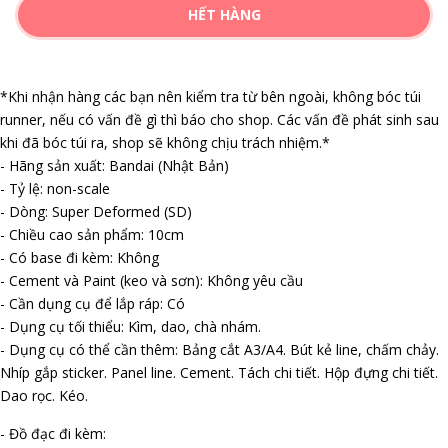
HẾT HÀNG
*Khi nhận hàng các bạn nên kiểm tra từ bên ngoài, không bóc túi
runner, nếu có vấn đề gì thì báo cho shop. Các vấn đề phát sinh sau
khi đã bóc túi ra, shop sẽ không chịu trách nhiệm.*
- Hãng sản xuất: Bandai (Nhật Bản)
- Tỷ lệ: non-scale
- Dòng: Super Deformed (SD)
- Chiều cao sản phẩm: 10cm
- Có base đi kèm: Không
- Cement và Paint (keo và sơn): Không yêu cầu
- Cần dụng cụ để lắp ráp: Có
- Dụng cụ tối thiểu: Kìm, dao, chà nhám.
- Dụng cụ có thể cần thêm: Bảng cắt A3/A4. Bút kẻ line, chấm chảy.
Nhíp gắp sticker. Panel line. Cement. Tách chi tiết. Hộp đựng chi tiết.
Dao rọc. Kéo.
- Đồ đạc đi kèm: