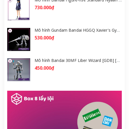
730.000₫
Mô hình Gundam Bandai HGGQ Xavier's Gyan Hakuji-Packs 1/144 [GDB] [BHG]
530.000₫
Mô hình Bandai 30MF Liber Wizard [GDB] [30MF]
450.000₫