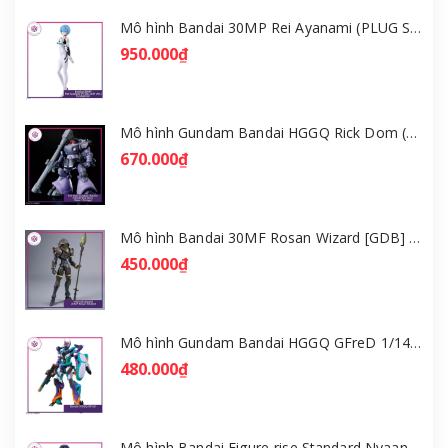
Mô hình Bandai 30MP Rei Ayanami (PLUG SUIT Ver.) – Evangelion [GDB] [30MP]
950.000₫
Mô hình Gundam Bandai HGGQ Rick Dom (Gaia / Ortega) 1/144 [GDB] [BHG]
670.000₫
Mô hình Bandai 30MF Rosan Wizard [GDB] [30MF]
450.000₫
Mô hình Gundam Bandai HGGQ GFreD 1/144 [GDB] [BHG]
480.000₫
Mô hình Bandai Figure-rise Standard Nyaan - Gundam GQuuuuuuX [GDB] [FRS]