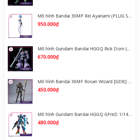
Mô hình Bandai 30MP Rei Ayanami (PLUG SUIT Ver.) – Evangelion [GDB] [30MP]
950.000₫
Mô hình Gundam Bandai HGGQ Rick Dom (Gaia / Ortega) 1/144 [GDB] [BHG]
670.000₫
Mô hình Bandai 30MF Rosan Wizard [GDB] [30MF]
450.000₫
Mô hình Gundam Bandai HGGQ GFreD 1/144 [GDB] [BHG]
480.000₫