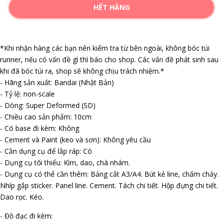
HẾT HÀNG
*Khi nhận hàng các bạn nên kiểm tra từ bên ngoài, không bóc túi
runner, nếu có vấn đề gì thì báo cho shop. Các vấn đề phát sinh sau
khi đã bóc túi ra, shop sẽ không chịu trách nhiệm.*
- Hãng sản xuất: Bandai (Nhật Bản)
- Tỷ lệ: non-scale
- Dòng: Super Deformed (SD)
- Chiều cao sản phẩm: 10cm
- Có base đi kèm: Không
- Cement và Paint (keo và sơn): Không yêu cầu
- Cần dụng cụ để lắp ráp: Có
- Dụng cụ tối thiểu: Kìm, dao, chà nhám.
- Dụng cụ có thể cần thêm: Bảng cắt A3/A4. Bút kẻ line, chấm chảy.
Nhíp gắp sticker. Panel line. Cement. Tách chi tiết. Hộp đựng chi tiết.
Dao rọc. Kéo.
- Đồ đạc đi kèm: