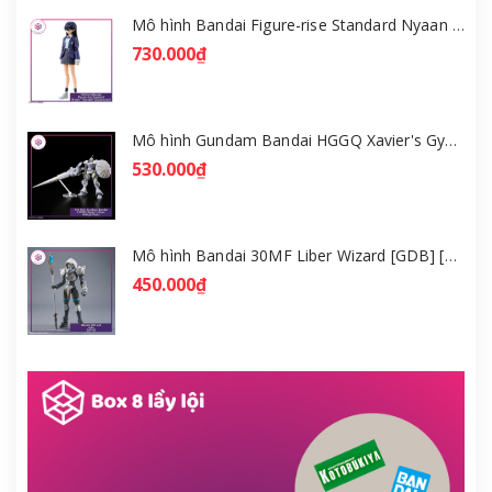
Mô hình Bandai Figure-rise Standard Nyaan - Gundam GQuuuuuuX [GDB] [FRS]
730.000₫
Mô hình Gundam Bandai HGGQ Xavier's Gyan Hakuji-Packs 1/144 [GDB] [BHG]
530.000₫
Mô hình Bandai 30MF Liber Wizard [GDB] [30MF]
450.000₫