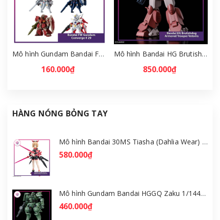
Mô hình Gundam Bandai FW Gundam Converge # 29 Full Set [GDB] [FCH]
Mô hình Bandai HG Brutishdog - Armored Trooper Votoms [GDB] [BHG]
160.000₫
850.000₫
HÀNG NÓNG BỎNG TAY
Mô hình Bandai 30MS Tiasha (Dahlia Wear) [Color B] [GDB] [30MS]
580.000₫
Mô hình Gundam Bandai HGGQ Zaku 1/144 – MSG GQuuuuuuX [GDB] [BHG]
460.000₫