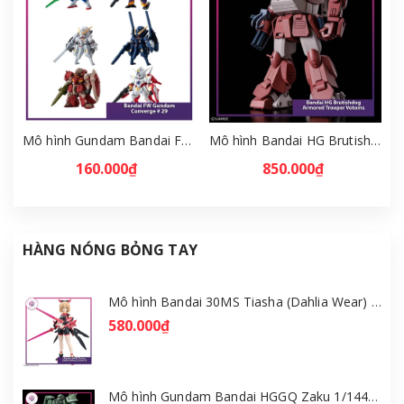
Mô hình Gundam Bandai FW Gundam Converge # 29 Full Set [GDB] [FCH]
Mô hình Bandai HG Brutishdog - Armored Trooper Votoms [GDB] [BHG]
160.000₫
850.000₫
HÀNG NÓNG BỎNG TAY
Mô hình Bandai 30MS Tiasha (Dahlia Wear) [Color B] [GDB] [30MS]
580.000₫
Mô hình Gundam Bandai HGGQ Zaku 1/144 – MSG GQuuuuuuX [GDB] [BHG]