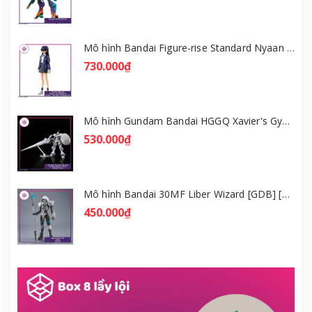
Mô hình Bandai Figure-rise Standard Nyaan - Gundam GQuuuuuuX [GDB] [FRS]
730.000₫
Mô hình Gundam Bandai HGGQ Xavier's Gyan Hakuji-Packs 1/144 [GDB] [BHG]
530.000₫
Mô hình Bandai 30MF Liber Wizard [GDB] [30MF]
450.000₫