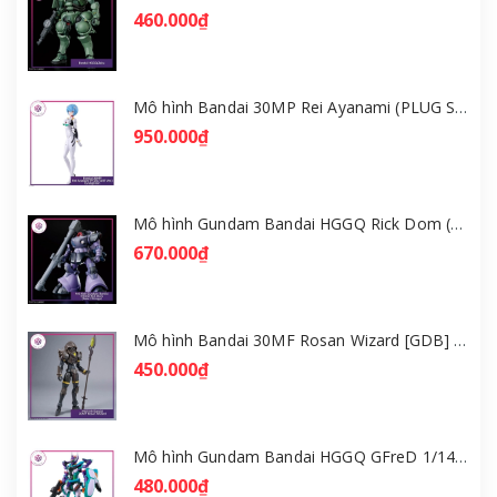
460.000₫
Mô hình Bandai 30MP Rei Ayanami (PLUG SUIT Ver.) – Evangelion [GDB] [30MP]
950.000₫
Mô hình Gundam Bandai HGGQ Rick Dom (Gaia / Ortega) 1/144 [GDB] [BHG]
670.000₫
Mô hình Bandai 30MF Rosan Wizard [GDB] [30MF]
450.000₫
Mô hình Gundam Bandai HGGQ GFreD 1/144 [GDB] [BHG]
480.000₫