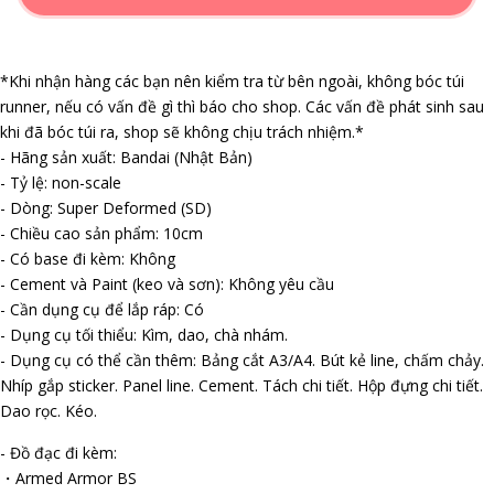
*Khi nhận hàng các bạn nên kiểm tra từ bên ngoài, không bóc túi
runner, nếu có vấn đề gì thì báo cho shop. Các vấn đề phát sinh sau
khi đã bóc túi ra, shop sẽ không chịu trách nhiệm.*
- Hãng sản xuất: Bandai (Nhật Bản)
- Tỷ lệ: non-scale
- Dòng: Super Deformed (SD)
- Chiều cao sản phẩm: 10cm
- Có base đi kèm: Không
- Cement và Paint (keo và sơn): Không yêu cầu
- Cần dụng cụ để lắp ráp: Có
- Dụng cụ tối thiểu: Kìm, dao, chà nhám.
- Dụng cụ có thể cần thêm: Bảng cắt A3/A4. Bút kẻ line, chấm chảy.
Nhíp gắp sticker. Panel line. Cement. Tách chi tiết. Hộp đựng chi tiết.
Dao rọc. Kéo.
- Đồ đạc đi kèm:
・Armed Armor BS