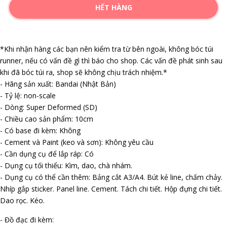
HẾT HÀNG
*Khi nhận hàng các bạn nên kiểm tra từ bên ngoài, không bóc túi
runner, nếu có vấn đề gì thì báo cho shop. Các vấn đề phát sinh sau
khi đã bóc túi ra, shop sẽ không chịu trách nhiệm.*
- Hãng sản xuất: Bandai (Nhật Bản)
- Tỷ lệ: non-scale
- Dòng: Super Deformed (SD)
- Chiều cao sản phẩm: 10cm
- Có base đi kèm: Không
- Cement và Paint (keo và sơn): Không yêu cầu
- Cần dụng cụ để lắp ráp: Có
- Dụng cụ tối thiểu: Kìm, dao, chà nhám.
- Dụng cụ có thể cần thêm: Bảng cắt A3/A4. Bút kẻ line, chấm chảy.
Nhíp gắp sticker. Panel line. Cement. Tách chi tiết. Hộp đựng chi tiết.
Dao rọc. Kéo.
- Đồ đạc đi kèm: