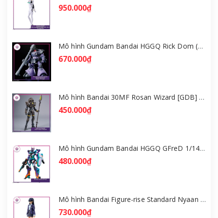
950.000₫
Mô hình Gundam Bandai HGGQ Rick Dom (Gaia / Ortega) 1/144 [GDB] [BHG]
670.000₫
Mô hình Bandai 30MF Rosan Wizard [GDB] [30MF]
450.000₫
Mô hình Gundam Bandai HGGQ GFreD 1/144 [GDB] [BHG]
480.000₫
Mô hình Bandai Figure-rise Standard Nyaan - Gundam GQuuuuuuX [GDB] [FRS]
730.000₫