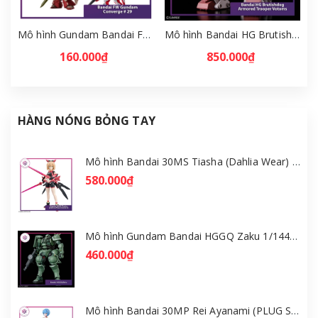
Mô hình Gundam Bandai FW Gundam Converge # 29 Full Set [GDB] [FCH]
Mô hình Bandai HG Brutishdog - Armored Trooper Votoms [GDB] [BHG]
160.000₫
850.000₫
HÀNG NÓNG BỎNG TAY
Mô hình Bandai 30MS Tiasha (Dahlia Wear) [Color B] [GDB] [30MS]
580.000₫
Mô hình Gundam Bandai HGGQ Zaku 1/144 – MSG GQuuuuuuX [GDB] [BHG]
460.000₫
Mô hình Bandai 30MP Rei Ayanami (PLUG SUIT Ver.) – Evangelion [GDB] [30MP]