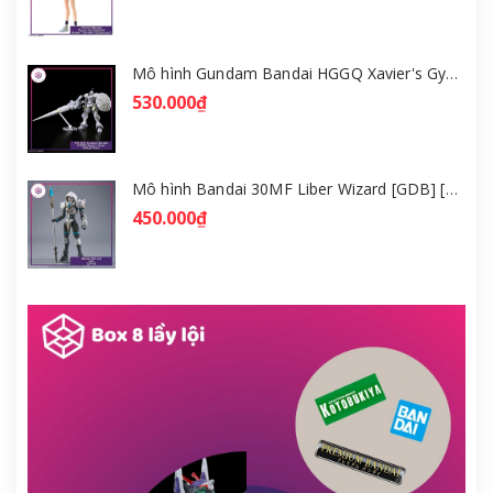
Mô hình Gundam Bandai HGGQ Xavier's Gyan Hakuji-Packs 1/144 [GDB] [BHG]
530.000₫
Mô hình Bandai 30MF Liber Wizard [GDB] [30MF]
450.000₫