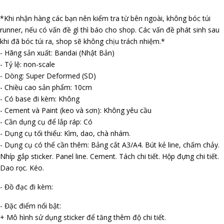
*Khi nhận hàng các bạn nên kiểm tra từ bên ngoài, không bóc túi
runner, nếu có vấn đề gì thì báo cho shop. Các vấn đề phát sinh sau
khi đã bóc túi ra, shop sẽ không chịu trách nhiệm.*
- Hãng sản xuất: Bandai (Nhật Bản)
- Tỷ lệ: non-scale
- Dòng: Super Deformed (SD)
- Chiều cao sản phẩm: 10cm
- Có base đi kèm: Không
- Cement và Paint (keo và sơn): Không yêu cầu
- Cần dụng cụ để lắp ráp: Có
- Dụng cụ tối thiểu: Kìm, dao, chà nhám.
- Dụng cụ có thể cần thêm: Bảng cắt A3/A4. Bút kẻ line, chấm chảy.
Nhíp gắp sticker. Panel line. Cement. Tách chi tiết. Hộp đựng chi tiết.
Dao rọc. Kéo.
- Đồ đạc đi kèm:
- Đặc điểm nổi bật:
+ Mô hình sử dụng sticker để tăng thêm độ chi tiết.