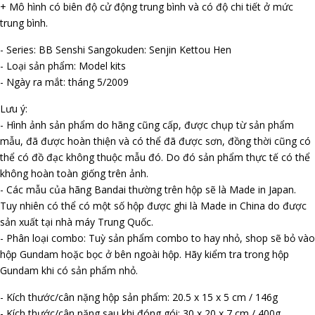
+ Mô hình có biên độ cử động trung bình và có độ chi tiết ở mức
trung bình.
- Series: BB Senshi Sangokuden: Senjin Kettou Hen
- Loại sản phẩm: Model kits
- Ngày ra mắt: tháng 5/2009
Lưu ý:
- Hình ảnh sản phẩm do hãng cũng cấp, được chụp từ sản phẩm
mẫu, đã được hoàn thiện và có thể đã được sơn, đồng thời cũng có
thể có đồ đạc không thuộc mẫu đó. Do đó sản phẩm thực tế có thể
không hoàn toàn giống trên ảnh.
- Các mẫu của hãng Bandai thường trên hộp sẽ là Made in Japan.
Tuy nhiên có thể có một số hộp được ghi là Made in China do được
sản xuất tại nhà máy Trung Quốc.
- Phân loại combo: Tuỳ sản phẩm combo to hay nhỏ, shop sẽ bỏ vào
hộp Gundam hoặc bọc ở bên ngoài hộp. Hãy kiểm tra trong hộp
Gundam khi có sản phẩm nhỏ.
- Kích thước/cân nặng hộp sản phẩm: 20.5 x 15 x 5 cm / 146g
- Kích thước/cân nặng sau khi đóng gói: 30 x 20 x 7 cm / 400g