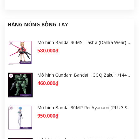
HÀNG NÓNG BỎNG TAY
Mô hình Bandai 30MS Tiasha (Dahlia Wear) [Color B] [GDB] [30MS]
580.000₫
Mô hình Gundam Bandai HGGQ Zaku 1/144 – MSG GQuuuuuuX [GDB] [BHG]
460.000₫
Mô hình Bandai 30MP Rei Ayanami (PLUG SUIT Ver.) – Evangelion [GDB] [30MP]
950.000₫