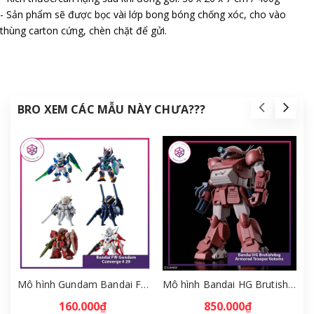
- Sản phẩm sẽ được bọc vài lớp bong bóng chống xóc, cho vào
thùng carton cứng, chèn chặt để gửi.
BRO XEM CÁC MẪU NÀY CHƯA???
Mô hình Gundam Bandai FW Gundam Converge # 29 Full Set [GDB] [FCH]
Mô hình Bandai HG Brutishdog - Armored Trooper Votoms [GDB] [BHG]
160.000₫
850.000₫