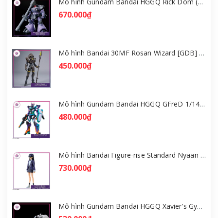
Mô hình Gundam Bandai HGGQ Rick Dom (Gaia / Ortega) 1/144 [GDB] [BHG]
670.000₫
Mô hình Bandai 30MF Rosan Wizard [GDB] [30MF]
450.000₫
Mô hình Gundam Bandai HGGQ GFreD 1/144 [GDB] [BHG]
480.000₫
Mô hình Bandai Figure-rise Standard Nyaan - Gundam GQuuuuuuX [GDB] [FRS]
730.000₫
Mô hình Gundam Bandai HGGQ Xavier's Gyan Hakuji-Packs 1/144 [GDB] [BHG]