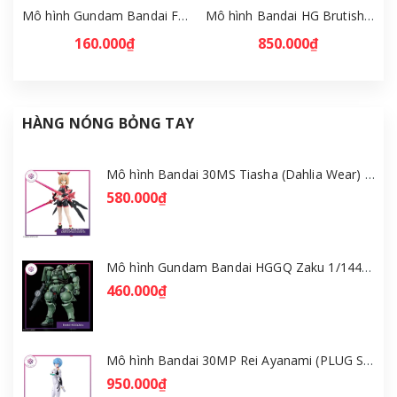
Mô hình Gundam Bandai FW Gundam Converge # 29 Full Set [GDB] [FCH]
Mô hình Bandai HG Brutishdog - Armored Trooper Votoms [GDB] [BHG]
160.000₫
850.000₫
HÀNG NÓNG BỎNG TAY
Mô hình Bandai 30MS Tiasha (Dahlia Wear) [Color B] [GDB] [30MS]
580.000₫
Mô hình Gundam Bandai HGGQ Zaku 1/144 – MSG GQuuuuuuX [GDB] [BHG]
460.000₫
Mô hình Bandai 30MP Rei Ayanami (PLUG SUIT Ver.) – Evangelion [GDB] [30MP]
950.000₫