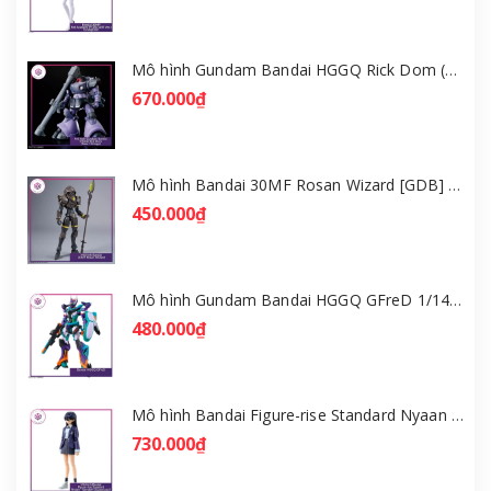
Mô hình Gundam Bandai HGGQ Rick Dom (Gaia / Ortega) 1/144 [GDB] [BHG]
670.000₫
Mô hình Bandai 30MF Rosan Wizard [GDB] [30MF]
450.000₫
Mô hình Gundam Bandai HGGQ GFreD 1/144 [GDB] [BHG]
480.000₫
Mô hình Bandai Figure-rise Standard Nyaan - Gundam GQuuuuuuX [GDB] [FRS]
730.000₫