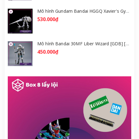
Mô hình Gundam Bandai HGGQ Xavier's Gyan Hakuji-Packs 1/144 [GDB] [BHG]
530.000₫
Mô hình Bandai 30MF Liber Wizard [GDB] [30MF]
450.000₫