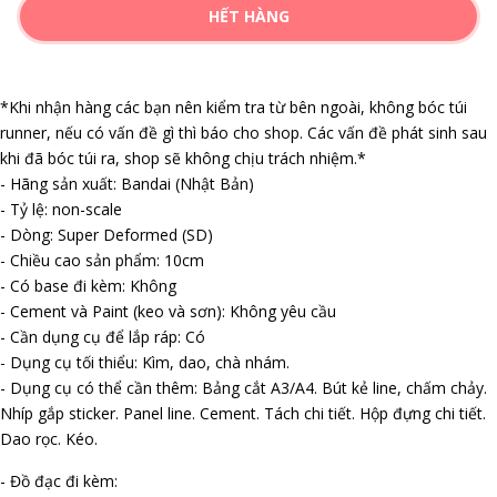
HẾT HÀNG
*Khi nhận hàng các bạn nên kiểm tra từ bên ngoài, không bóc túi
runner, nếu có vấn đề gì thì báo cho shop. Các vấn đề phát sinh sau
khi đã bóc túi ra, shop sẽ không chịu trách nhiệm.*
- Hãng sản xuất: Bandai (Nhật Bản)
- Tỷ lệ: non-scale
- Dòng: Super Deformed (SD)
- Chiều cao sản phẩm: 10cm
- Có base đi kèm: Không
- Cement và Paint (keo và sơn): Không yêu cầu
- Cần dụng cụ để lắp ráp: Có
- Dụng cụ tối thiểu: Kìm, dao, chà nhám.
- Dụng cụ có thể cần thêm: Bảng cắt A3/A4. Bút kẻ line, chấm chảy.
Nhíp gắp sticker. Panel line. Cement. Tách chi tiết. Hộp đựng chi tiết.
Dao rọc. Kéo.
- Đồ đạc đi kèm: