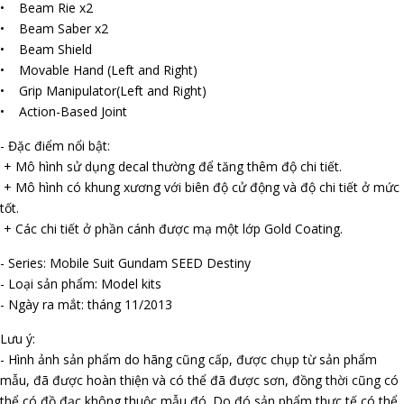
• Beam Rifle x2
• Beam Saber x2
• Beam Shield
• Movable Hand (Left and Right)
• Grip Manipulator(Left and Right)
• Action-Based Joint
- Đặc điểm nổi bật:
+ Mô hình sử dụng decal thường để tăng thêm độ chi tiết.
+ Mô hình có khung xương với biên độ cử động và độ chi tiết ở mức
tốt.
+ Các chi tiết ở phần cánh được mạ một lớp Gold Coating.
- Series: Mobile Suit Gundam SEED Destiny
- Loại sản phẩm: Model kits
- Ngày ra mắt: tháng 11/2013
Lưu ý:
- Hình ảnh sản phẩm do hãng cũng cấp, được chụp từ sản phẩm
mẫu, đã được hoàn thiện và có thể đã được sơn, đồng thời cũng có
thể có đồ đạc không thuộc mẫu đó. Do đó sản phẩm thực tế có thể