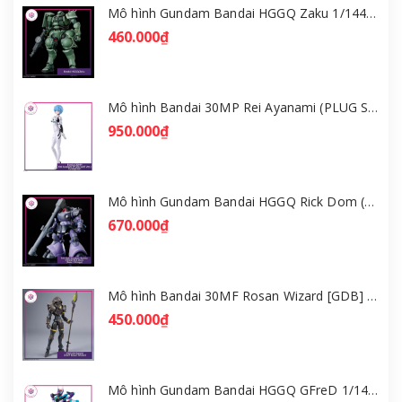
Mô hình Gundam Bandai HGGQ Zaku 1/144 – MSG GQuuuuuuX [GDB] [BHG]
460.000₫
Mô hình Bandai 30MP Rei Ayanami (PLUG SUIT Ver.) – Evangelion [GDB] [30MP]
950.000₫
Mô hình Gundam Bandai HGGQ Rick Dom (Gaia / Ortega) 1/144 [GDB] [BHG]
670.000₫
Mô hình Bandai 30MF Rosan Wizard [GDB] [30MF]
450.000₫
Mô hình Gundam Bandai HGGQ GFreD 1/144 [GDB] [BHG]