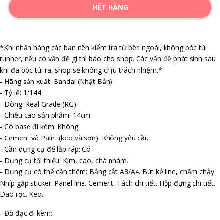
HẾT HÀNG
*Khi nhận hàng các bạn nên kiểm tra từ bên ngoài, không bóc túi
runner, nếu có vấn đề gì thì báo cho shop. Các vấn đề phát sinh sau
khi đã bóc túi ra, shop sẽ không chịu trách nhiệm.*
- Hãng sản xuất: Bandai (Nhật Bản)
- Tỷ lệ: 1/144
- Dòng: Real Grade (RG)
- Chiều cao sản phẩm: 14cm
- Có base đi kèm: Không
- Cement và Paint (keo và sơn): Không yêu cầu
- Cần dụng cụ để lắp ráp: Có
- Dụng cụ tối thiểu: Kìm, dao, chà nhám.
- Dụng cụ có thể cần thêm: Bảng cắt A3/A4. Bút kẻ line, chấm chảy.
Nhíp gắp sticker. Panel line. Cement. Tách chi tiết. Hộp đựng chi tiết.
Dao rọc. Kéo.
- Đồ đạc đi kèm: