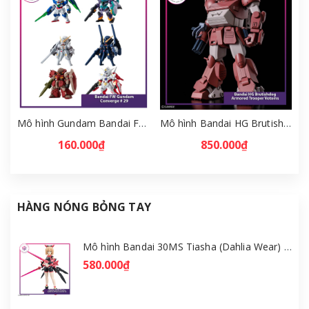
Mô hình Gundam Bandai FW Gundam Converge # 29 Full Set [GDB] [FCH]
Mô hình Bandai HG Brutishdog - Armored Trooper Votoms [GDB] [BHG]
160.000₫
850.000₫
HÀNG NÓNG BỎNG TAY
Mô hình Bandai 30MS Tiasha (Dahlia Wear) [Color B] [GDB] [30MS]
580.000₫