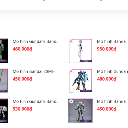
Mô hình Gundam Bandai HGGQ Zaku 1/144 – MSG GQuuuuuuX [GDB] [BHG]
460.000₫
950.000₫
Mô hình Bandai 30MF Rosan Wizard [GDB] [30MF]
450.000₫
480.000₫
Mô hình Gundam Bandai HGGQ Xavier's Gyan Hakuji-Packs 1/144 [GDB] [BHG]
530.000₫
450.000₫