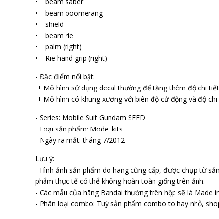
• beam saber
• beam boomerang
• shield
• beam rifle
• palm (right)
• Rifle hand grip (right)
- Đặc điểm nổi bật:
+ Mô hình sử dụng decal thường để tăng thêm độ chi tiết
+ Mô hình có khung xương với biên độ cử động và độ chi t
- Series: Mobile Suit Gundam SEED
- Loại sản phẩm: Model kits
- Ngày ra mắt: tháng 7/2012
Lưu ý:
- Hình ảnh sản phẩm do hãng cũng cấp, được chụp từ sả
phẩm thực tế có thể không hoàn toàn giống trên ảnh.
- Các mẫu của hãng Bandai thường trên hộp sẽ là Made in
- Phân loại combo: Tuỳ sản phẩm combo to hay nhỏ, sho