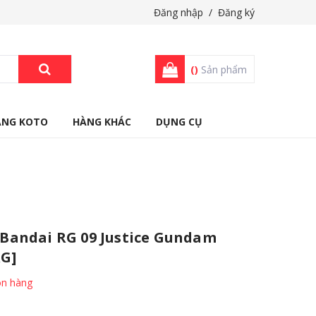
Đăng nhập
/
Đăng ký
(
)
Sản phẩm
ÀNG KOTO
HÀNG KHÁC
DỤNG CỤ
andai RG 09 Justice Gundam
RG]
n hàng