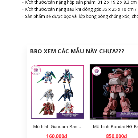
- Kích thước/cân nặng hộp sản phẩm: 31.2 x 19.2 x 8.3 cm
- Kích thước/cân nặng sau khi đóng gói: 35 x 25 x 10 cm /
- Sản phẩm sẽ được bọc vài lớp bong bóng chống xóc, cho
BRO XEM CÁC MẪU NÀY CHƯA???
Mô hình Gundam Bandai FW Gundam Converge # 29 Full Set [GDB] [FCH]
160.000₫
850.000₫