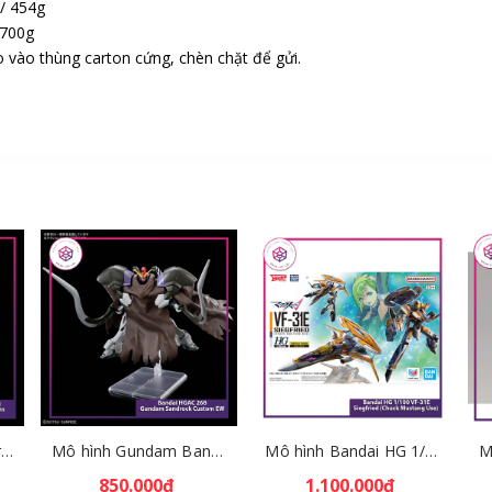
 / 454g
 700g
 vào thùng carton cứng, chèn chặt để gửi.
Mô hình Bandai HG Brutishdog - Armored Trooper Votoms [GDB] [BHG]
Mô hình Gundam Bandai HGAC 268 Gundam Sandrock Custom EW [GDB] [BHG]
Mô hình Bandai HG 1/100 VF-31E Siegfried (Chuck Mustang Use) [GDB] [BHG]
850.000₫
1.100.000₫