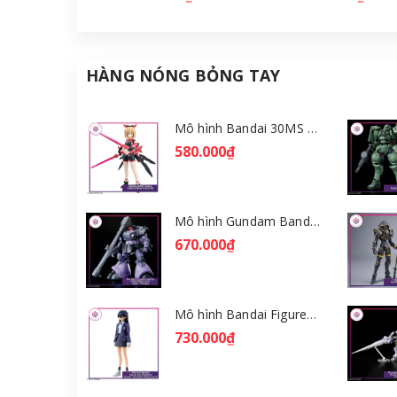
HÀNG NÓNG BỎNG TAY
Mô hình Bandai 30MS Tiasha (Dahlia Wear) [Color B] [GDB] [30MS]
580.000₫
Mô hình Gundam Bandai HGGQ Rick Dom (Gaia / Ortega) 1/144 [GDB] [BHG]
670.000₫
Mô hình Bandai Figure-rise Standard Nyaan - Gundam GQuuuuuuX [GDB] [FRS]
730.000₫