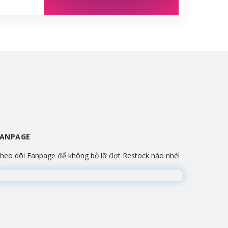
FANPAGE
heo dõi Fanpage để không bỏ lỡ đợt Restock nào nhé!
Đang lắp ráp Fanpage...