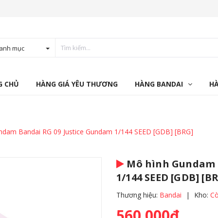
anh mục
G CHỦ
HÀNG GIÁ YÊU THƯƠNG
HÀNG BANDAI
H
ndam Bandai RG 09 Justice Gundam 1/144 SEED [GDB] [BRG]
Mô hình Gundam B
1/144 SEED [GDB] [B
Thương hiệu:
Bandai
|
Kho:
Cò
560.000₫