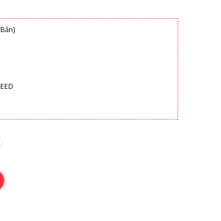
 Bản)
SEED