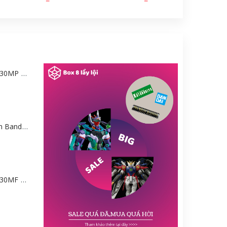
Mô hình Bandai 30MP Rei Ayanami (PLUG SUIT Ver.) – Evangelion [GDB] [30MP]
Mô hình Gundam Bandai HGGQ GFreD 1/144 [GDB] [BHG]
Mô hình Bandai 30MF Liber Wizard [GDB] [30MF]