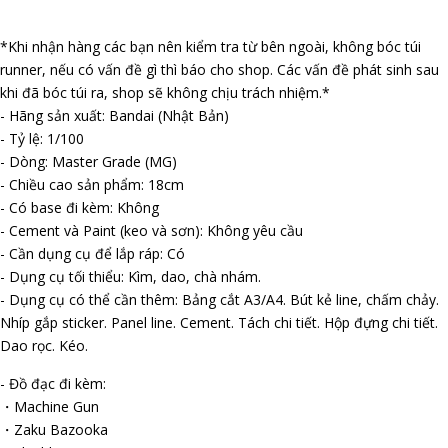
*Khi nhận hàng các bạn nên kiểm tra từ bên ngoài, không bóc túi
runner, nếu có vấn đề gì thì báo cho shop. Các vấn đề phát sinh sau
khi đã bóc túi ra, shop sẽ không chịu trách nhiệm.*
- Hãng sản xuất: Bandai (Nhật Bản)
- Tỷ lệ: 1/100
- Dòng: Master Grade (MG)
- Chiều cao sản phẩm: 18cm
- Có base đi kèm: Không
- Cement và Paint (keo và sơn): Không yêu cầu
- Cần dụng cụ để lắp ráp: Có
- Dụng cụ tối thiểu: Kìm, dao, chà nhám.
- Dụng cụ có thể cần thêm: Bảng cắt A3/A4. Bút kẻ line, chấm chảy.
Nhíp gắp sticker. Panel line. Cement. Tách chi tiết. Hộp đựng chi tiết.
Dao rọc. Kéo.
- Đồ đạc đi kèm:
・Machine Gun
・Zaku Bazooka