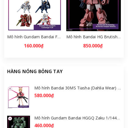
Mô hình Gundam Bandai FW Gundam Converge # 29 Full Set [GDB] [FCH]
Mô hình Bandai HG Brutishdog - Armored Trooper Votoms [GDB] [BHG]
160.000₫
850.000₫
HÀNG NÓNG BỎNG TAY
Mô hình Bandai 30MS Tiasha (Dahlia Wear) [Color B] [GDB] [30MS]
580.000₫
Mô hình Gundam Bandai HGGQ Zaku 1/144 – MSG GQuuuuuuX [GDB] [BHG]
460.000₫