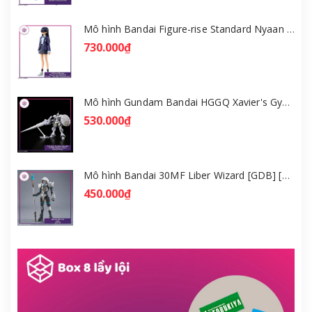
Mô hình Bandai Figure-rise Standard Nyaan - Gundam GQuuuuuuX [GDB] [FRS]
730.000₫
Mô hình Gundam Bandai HGGQ Xavier's Gyan Hakuji-Packs 1/144 [GDB] [BHG]
530.000₫
Mô hình Bandai 30MF Liber Wizard [GDB] [30MF]
450.000₫