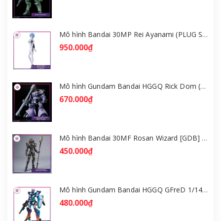
Mô hình Bandai 30MP Rei Ayanami (PLUG SUIT Ver.) – Evangelion [GDB] [30MP]
950.000₫
Mô hình Gundam Bandai HGGQ Rick Dom (Gaia / Ortega) 1/144 [GDB] [BHG]
670.000₫
Mô hình Bandai 30MF Rosan Wizard [GDB] [30MF]
450.000₫
Mô hình Gundam Bandai HGGQ GFreD 1/144 [GDB] [BHG]
480.000₫