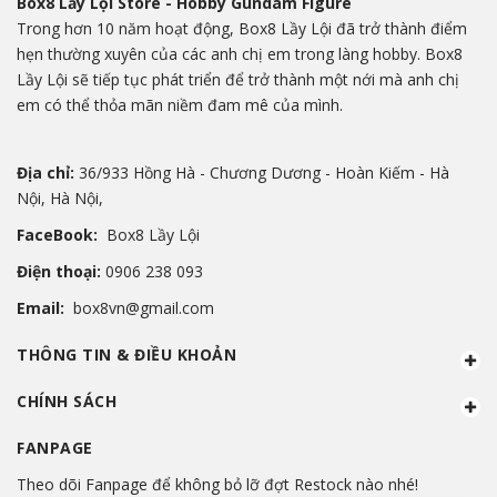
Box8 Lầy Lội Store - Hobby Gundam Figure
Trong hơn 10 năm hoạt động, Box8 Lầy Lội đã trở thành điểm
hẹn thường xuyên của các anh chị em trong làng hobby. Box8
Lầy Lội sẽ tiếp tục phát triển để trở thành một nới mà anh chị
em có thể thỏa mãn niềm đam mê của mình.
Địa chỉ:
36/933 Hồng Hà - Chương Dương - Hoàn Kiếm - Hà
Nội, Hà Nội,
FaceBook:
Box8 Lầy Lội
Điện thoại:
0906 238 093
Email:
box8vn@gmail.com
THÔNG TIN & ĐIỀU KHOẢN
CHÍNH SÁCH
FANPAGE
Theo dõi Fanpage để không bỏ lỡ đợt Restock nào nhé!