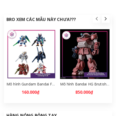
BRO XEM CÁC MẪU NÀY CHƯA???
Mô hình Gundam Bandai FW Gundam Converge # 29 Full Set [GDB] [FCH]
Mô hình Bandai HG Brutishdog - Armored Trooper Votoms [GDB] [BHG]
160.000₫
850.000₫
HÀNG NÓNG BỎNG TAY