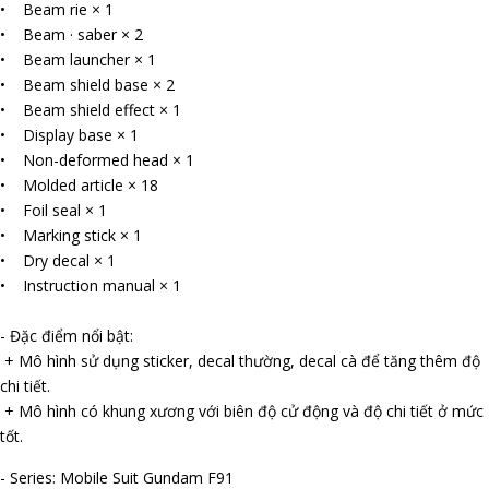
• Beam rifle × 1
• Beam · saber × 2
• Beam launcher × 1
• Beam shield base × 2
• Beam shield effect × 1
• Display base × 1
• Non-deformed head × 1
• Molded article × 18
• Foil seal × 1
• Marking stick × 1
• Dry decal × 1
• Instruction manual × 1
- Đặc điểm nổi bật:
+ Mô hình sử dụng sticker, decal thường, decal cà để tăng thêm độ
chi tiết.
+ Mô hình có khung xương với biên độ cử động và độ chi tiết ở mức
tốt.
- Series: Mobile Suit Gundam F91