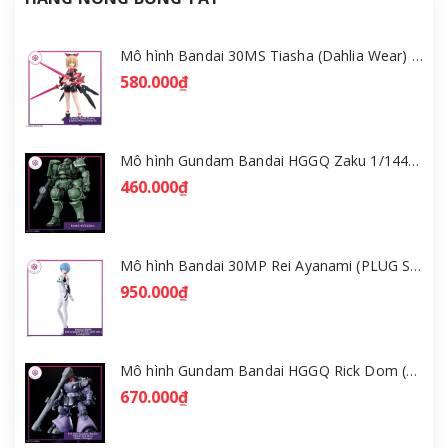
Mô hình Bandai 30MS Tiasha (Dahlia Wear) [Color B] [GDB] [30MS]
580.000₫
Mô hình Gundam Bandai HGGQ Zaku 1/144 – MSG GQuuuuuuX [GDB] [BHG]
460.000₫
Mô hình Bandai 30MP Rei Ayanami (PLUG SUIT Ver.) – Evangelion [GDB] [30MP]
950.000₫
Mô hình Gundam Bandai HGGQ Rick Dom (Gaia / Ortega) 1/144 [GDB] [BHG]
670.000₫