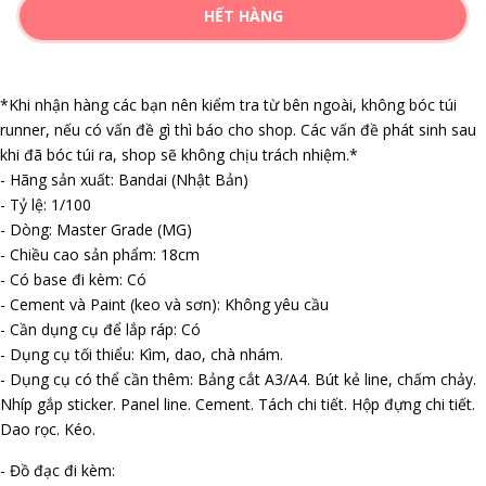
HẾT HÀNG
*Khi nhận hàng các bạn nên kiểm tra từ bên ngoài, không bóc túi
runner, nếu có vấn đề gì thì báo cho shop. Các vấn đề phát sinh sau
khi đã bóc túi ra, shop sẽ không chịu trách nhiệm.*
- Hãng sản xuất: Bandai (Nhật Bản)
- Tỷ lệ: 1/100
- Dòng: Master Grade (MG)
- Chiều cao sản phẩm: 18cm
- Có base đi kèm: Có
- Cement và Paint (keo và sơn): Không yêu cầu
- Cần dụng cụ để lắp ráp: Có
- Dụng cụ tối thiểu: Kìm, dao, chà nhám.
- Dụng cụ có thể cần thêm: Bảng cắt A3/A4. Bút kẻ line, chấm chảy.
Nhíp gắp sticker. Panel line. Cement. Tách chi tiết. Hộp đựng chi tiết.
Dao rọc. Kéo.
- Đồ đạc đi kèm: