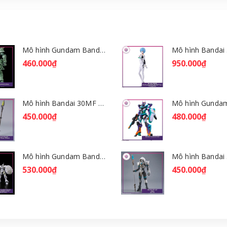
Mô hình Gundam Bandai HGGQ Zaku 1/144 – MSG GQuuuuuuX [GDB] [BHG]
460.000₫
950.000₫
Mô hình Bandai 30MF Rosan Wizard [GDB] [30MF]
450.000₫
480.000₫
Mô hình Gundam Bandai HGGQ Xavier's Gyan Hakuji-Packs 1/144 [GDB] [BHG]
530.000₫
450.000₫