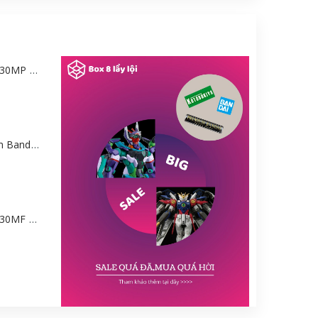
Mô hình Bandai 30MP Rei Ayanami (PLUG SUIT Ver.) – Evangelion [GDB] [30MP]
Mô hình Gundam Bandai HGGQ GFreD 1/144 [GDB] [BHG]
Mô hình Bandai 30MF Liber Wizard [GDB] [30MF]