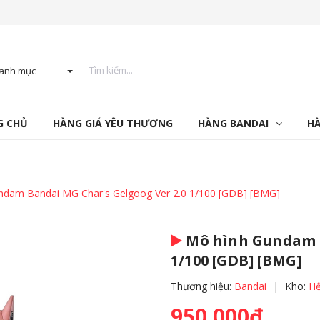
anh mục
G CHỦ
HÀNG GIÁ YÊU THƯƠNG
HÀNG BANDAI
H
ndam Bandai MG Char's Gelgoog Ver 2.0 1/100 [GDB] [BMG]
Mô hình Gundam B
1/100 [GDB] [BMG]
Thương hiệu:
Bandai
|
Kho:
Hế
950.000₫