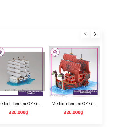
Mô hình Bandai OP Grand Ship Collection Moby Dick [GDB] [MKB]
Mô hình Bandai OP Grand Ship Collection Nine Snake Ship [GBD] [MKB]
320.000₫
320.000₫
880