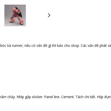
óc túi runner, nếu có vấn đề gì thì báo cho shop. Các vấn đề phát si
ấm chảy. Nhíp gắp sticker. Panel line. Cement. Tách chi tiết. Hộp đựng