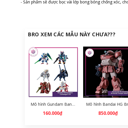
- Sản phẩm sẽ được bọc vài lớp bong bóng chống xóc, cho
BRO XEM CÁC MẪU NÀY CHƯA???
Mô hình Gundam Bandai FW Gundam Converge # 29 Full Set [GDB] [FCH]
160.000₫
850.000₫