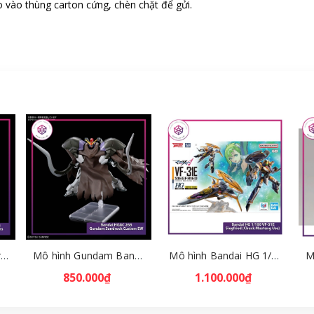
 vào thùng carton cứng, chèn chặt để gửi.
Mô hình Bandai HG Brutishdog - Armored Trooper Votoms [GDB] [BHG]
Mô hình Gundam Bandai HGAC 268 Gundam Sandrock Custom EW [GDB] [BHG]
Mô hình Bandai HG 1/100 VF-31E Siegfried (Chuck Mustang Use) [GDB] [BHG]
850.000₫
1.100.000₫