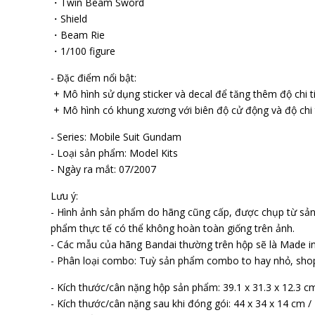
・Twin Beam Sword
・Shield
・Beam Rifle
・1/100 figure
- Đặc điểm nổi bật:
+ Mô hình sử dụng sticker và decal để tăng thêm độ chi ti
+ Mô hình có khung xương với biên độ cử động và độ chi t
- Series: Mobile Suit Gundam
- Loại sản phẩm: Model Kits
- Ngày ra mắt: 07/2007
Lưu ý:
- Hình ảnh sản phẩm do hãng cũng cấp, được chụp từ sả
phẩm thực tế có thể không hoàn toàn giống trên ảnh.
- Các mẫu của hãng Bandai thường trên hộp sẽ là Made in
- Phân loại combo: Tuỳ sản phẩm combo to hay nhỏ, sho
- Kích thước/cân nặng hộp sản phẩm: 39.1 x 31.3 x 12.3 c
- Kích thước/cân nặng sau khi đóng gói: 44 x 34 x 14 cm /