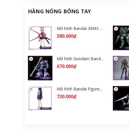
HÀNG NÓNG BỎNG TAY
Mô hình Bandai 30MS Tiasha (Dahlia Wear) [Color B] [GDB] [30MS]
580.000₫
Mô hình Gundam Bandai HGGQ Rick Dom (Gaia / Ortega) 1/144 [GDB] [BHG]
670.000₫
Mô hình Bandai Figure-rise Standard Nyaan - Gundam GQuuuuuuX [GDB] [FRS]
730.000₫