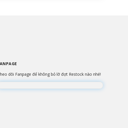
FANPAGE
heo dõi Fanpage để không bỏ lỡ đợt Restock nào nhé!
Đang lắp ráp Fanpage...