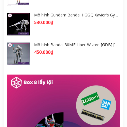
Mô hình Gundam Bandai HGGQ Xavier's Gyan Hakuji-Packs 1/144 [GDB] [BHG]
530.000₫
Mô hình Bandai 30MF Liber Wizard [GDB] [30MF]
450.000₫