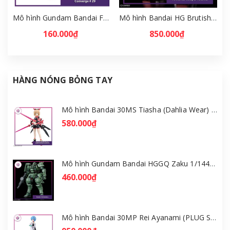
Mô hình Gundam Bandai FW Gundam Converge # 29 Full Set [GDB] [FCH]
Mô hình Bandai HG Brutishdog - Armored Trooper Votoms [GDB] [BHG]
160.000₫
850.000₫
HÀNG NÓNG BỎNG TAY
Mô hình Bandai 30MS Tiasha (Dahlia Wear) [Color B] [GDB] [30MS]
580.000₫
Mô hình Gundam Bandai HGGQ Zaku 1/144 – MSG GQuuuuuuX [GDB] [BHG]
460.000₫
Mô hình Bandai 30MP Rei Ayanami (PLUG SUIT Ver.) – Evangelion [GDB] [30MP]