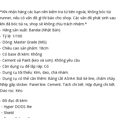
*Khi nhận hàng các bạn nên kiểm tra từ bên ngoài, không bóc túi
runner, nếu có vấn đề gì thì báo cho shop. Các vấn đề phát sinh sau
khi đã bóc túi ra, shop sẽ không chịu trách nhiệm.*
- Hãng sản xuất: Bandai (Nhật Bản)
- Tỷ lệ: 1/100
- Dòng: Master Grade (MG)
- Chiều cao sản phẩm: 18cm
- Có base đi kèm: Không
- Cement và Paint (keo và sơn): Không yêu cầu
- Cần dụng cụ để lắp ráp: Có
- Dụng cụ tối thiểu: Kìm, dao, chà nhám.
- Dụng cụ có thể cần thêm: Bảng cắt A3/A4. Bút kẻ line, chấm chảy.
Nhíp gắp sticker. Panel line. Cement. Tách chi tiết. Hộp đựng chi tiết.
Dao rọc. Kéo.
- Đồ đạc đi kèm:
・Hyper DODS Rifle
・Shield