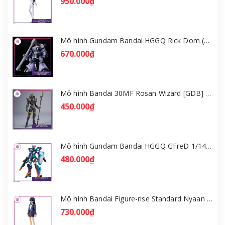
950.000₫
Mô hình Gundam Bandai HGGQ Rick Dom (Gaia / Ortega) 1/144 [GDB] [BHG]
670.000₫
Mô hình Bandai 30MF Rosan Wizard [GDB] [30MF]
450.000₫
Mô hình Gundam Bandai HGGQ GFreD 1/144 [GDB] [BHG]
480.000₫
Mô hình Bandai Figure-rise Standard Nyaan - Gundam GQuuuuuuX [GDB] [FRS]
730.000₫