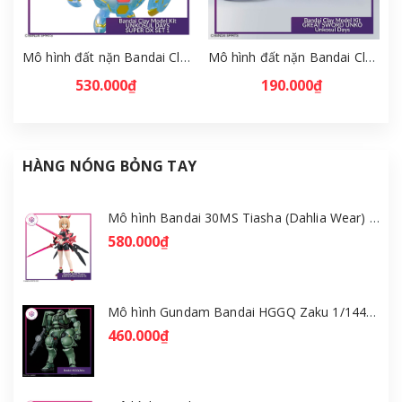
Mô hình đất nặn Bandai Clay Model Kit UNKOSUL DAYS SUPER DX SET 1 - Unkosul Days [GDB]
Mô hình đất nặn Bandai Clay Model Kit GREAT SWORD UNKO - Unkosul Days [GDB]
530.000₫
190.000₫
HÀNG NÓNG BỎNG TAY
Mô hình Bandai 30MS Tiasha (Dahlia Wear) [Color B] [GDB] [30MS]
580.000₫
Mô hình Gundam Bandai HGGQ Zaku 1/144 – MSG GQuuuuuuX [GDB] [BHG]
460.000₫