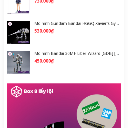
730.000₫
Mô hình Gundam Bandai HGGQ Xavier's Gyan Hakuji-Packs 1/144 [GDB] [BHG]
530.000₫
Mô hình Bandai 30MF Liber Wizard [GDB] [30MF]
450.000₫