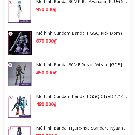
Mô hình Bandai 30MP Rei Ayanami (PLUG SUIT Ver.) – Evangelion [GDB] [30MP]
950.000₫
Mô hình Gundam Bandai HGGQ Rick Dom (Gaia / Ortega) 1/144 [GDB] [BHG]
670.000₫
Mô hình Bandai 30MF Rosan Wizard [GDB] [30MF]
450.000₫
Mô hình Gundam Bandai HGGQ GFreD 1/144 [GDB] [BHG]
480.000₫
Mô hình Bandai Figure-rise Standard Nyaan - Gundam GQuuuuuuX [GDB] [FRS]