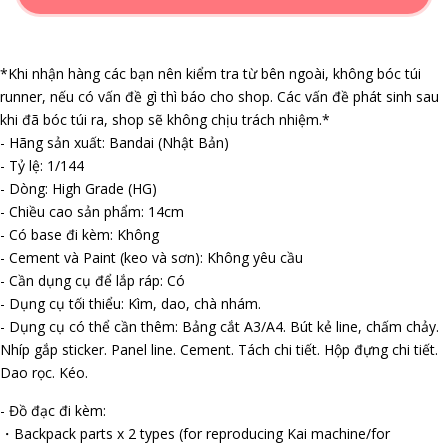
*Khi nhận hàng các bạn nên kiểm tra từ bên ngoài, không bóc túi
runner, nếu có vấn đề gì thì báo cho shop. Các vấn đề phát sinh sau
khi đã bóc túi ra, shop sẽ không chịu trách nhiệm.*
- Hãng sản xuất: Bandai (Nhật Bản)
- Tỷ lệ: 1/144
- Dòng: High Grade (HG)
- Chiều cao sản phẩm: 14cm
- Có base đi kèm: Không
- Cement và Paint (keo và sơn): Không yêu cầu
- Cần dụng cụ để lắp ráp: Có
- Dụng cụ tối thiểu: Kìm, dao, chà nhám.
- Dụng cụ có thể cần thêm: Bảng cắt A3/A4. Bút kẻ line, chấm chảy.
Nhíp gắp sticker. Panel line. Cement. Tách chi tiết. Hộp đựng chi tiết.
Dao rọc. Kéo.
- Đồ đạc đi kèm:
・Backpack parts x 2 types (for reproducing Kai machine/for