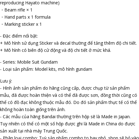
reproducing Hayato machine)
・Beam rifle × 1
・Hand parts x 1 formula
・Marking sticker x 1
- Đặc điểm nổi bật:
+ Mô hình sử dụng Sticker và decal thường để tăng thêm độ chi tiết.
+ Mô hình có biên độ cử động và độ chi tiết ở mức khá.
- Series: Mobile Suit Gundam
- Loại sản phẩm: Model kits, mô hình gundam
Lưu ý:
- Hình ảnh sản phẩm do hãng cũng cấp, được chụp từ sản phẩm
mẫu, đã được hoàn thiện và có thể đã được sơn, đồng thời cũng có
thể có đồ đạc không thuộc mẫu đó. Do đó sản phẩm thực tế có thể
không hoàn toàn giống trên ảnh.
- Các mẫu của hãng Bandai thường trên hộp sẽ là Made in Japan.
Tuy nhiên có thể có một số hộp được ghi là Made in China do được
sản xuất tại nhà máy Trung Quốc.
- Phân loại combo: Tuỳ sản phẩm combo to hay nhỏ, shop sẽ bỏ vào