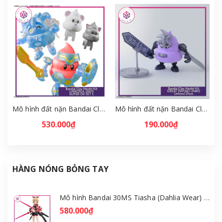
Mô hình đất nặn Bandai Clay Model Kit UNKOSUL DAYS SUPER DX SET 1 - Unkosul Days [GDB]
Mô hình đất nặn Bandai Clay Model Kit GREAT SWORD UNKO - Unkosul Days [GDB]
530.000₫
190.000₫
HÀNG NÓNG BỎNG TAY
Mô hình Bandai 30MS Tiasha (Dahlia Wear) [Color B] [GDB] [30MS]
580.000₫