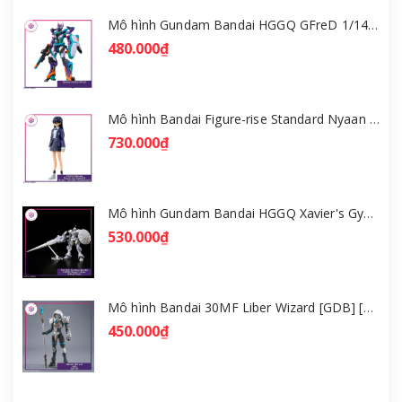
Mô hình Gundam Bandai HGGQ GFreD 1/144 [GDB] [BHG]
480.000₫
Mô hình Bandai Figure-rise Standard Nyaan - Gundam GQuuuuuuX [GDB] [FRS]
730.000₫
Mô hình Gundam Bandai HGGQ Xavier's Gyan Hakuji-Packs 1/144 [GDB] [BHG]
530.000₫
Mô hình Bandai 30MF Liber Wizard [GDB] [30MF]
450.000₫