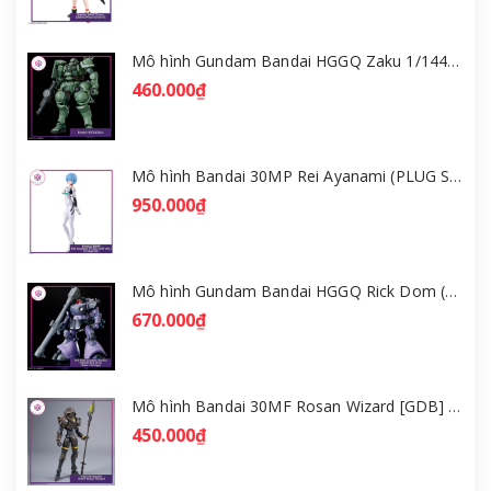
Mô hình Gundam Bandai HGGQ Zaku 1/144 – MSG GQuuuuuuX [GDB] [BHG]
460.000₫
Mô hình Bandai 30MP Rei Ayanami (PLUG SUIT Ver.) – Evangelion [GDB] [30MP]
950.000₫
Mô hình Gundam Bandai HGGQ Rick Dom (Gaia / Ortega) 1/144 [GDB] [BHG]
670.000₫
Mô hình Bandai 30MF Rosan Wizard [GDB] [30MF]
450.000₫