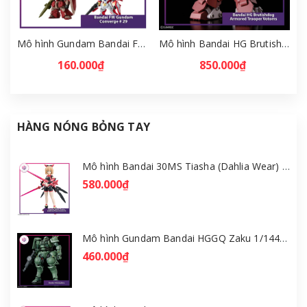
Mô hình Gundam Bandai FW Gundam Converge # 29 Full Set [GDB] [FCH]
Mô hình Bandai HG Brutishdog - Armored Trooper Votoms [GDB] [BHG]
160.000₫
850.000₫
HÀNG NÓNG BỎNG TAY
Mô hình Bandai 30MS Tiasha (Dahlia Wear) [Color B] [GDB] [30MS]
580.000₫
Mô hình Gundam Bandai HGGQ Zaku 1/144 – MSG GQuuuuuuX [GDB] [BHG]
460.000₫