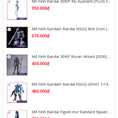
Mô hình Bandai 30MP Rei Ayanami (PLUG SUIT Ver.) – Evangelion [GDB] [30MP]
950.000₫
Mô hình Gundam Bandai HGGQ Rick Dom (Gaia / Ortega) 1/144 [GDB] [BHG]
670.000₫
Mô hình Bandai 30MF Rosan Wizard [GDB] [30MF]
450.000₫
Mô hình Gundam Bandai HGGQ GFreD 1/144 [GDB] [BHG]
480.000₫
Mô hình Bandai Figure-rise Standard Nyaan - Gundam GQuuuuuuX [GDB] [FRS]