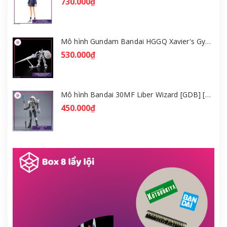
730.000₫
Mô hình Gundam Bandai HGGQ Xavier's Gyan Hakuji-Packs 1/144 [GDB] [BHG]
530.000₫
Mô hình Bandai 30MF Liber Wizard [GDB] [30MF]
450.000₫