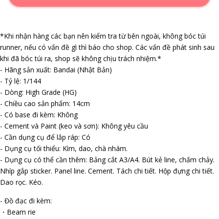
*Khi nhận hàng các bạn nên kiểm tra từ bên ngoài, không bóc túi
runner, nếu có vấn đề gì thì báo cho shop. Các vấn đề phát sinh sau
khi đã bóc túi ra, shop sẽ không chịu trách nhiệm.*
- Hãng sản xuất: Bandai (Nhật Bản)
- Tỷ lệ: 1/144
- Dòng: High Grade (HG)
- Chiều cao sản phẩm: 14cm
- Có base đi kèm: Không
- Cement và Paint (keo và sơn): Không yêu cầu
- Cần dụng cụ để lắp ráp: Có
- Dụng cụ tối thiểu: Kìm, dao, chà nhám.
- Dụng cụ có thể cần thêm: Bảng cắt A3/A4. Bút kẻ line, chấm chảy.
Nhíp gắp sticker. Panel line. Cement. Tách chi tiết. Hộp đựng chi tiết.
Dao rọc. Kéo.
- Đồ đạc đi kèm:
・Beam rifle