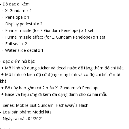
- Đồ đạc đi kèm:
・ Xi Gundam x 1
・ Penelope x 1
・ Display pedestal x 2
・ Funnel missile (for Ξ Gundam Penelope) x 1 set
・ Funnel missile effect (for Ξ Gundam Penelope) x 1 set
・ Foil seal x 2
・ Water slide decal x 1
- Đặc điểm nổi bật:
+ Mô hình sử dụng sticker và decal nước để tăng thêm độ chi tiết.
+ Mô hình có biên độ cử động trung bình và có độ chi tiết ở mức
khá.
+ Bộ này bao gồm cả 2 mẫu Xi Gundam và Penelope
+ Base và hiệu ứng đi kèm đa dạng dành cho cả hai mẫu
- Series: Mobile Suit Gundam: Hathaway`s Flash
- Loại sản phẩm: Model kits
- Ngày ra mắt: 04/2021