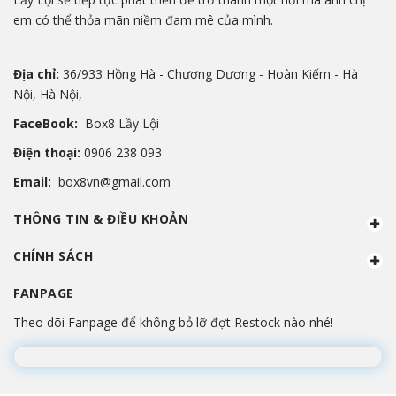
em có thể thỏa mãn niềm đam mê của mình.
Địa chỉ:
36/933 Hồng Hà - Chương Dương - Hoàn Kiếm - Hà
Nội, Hà Nội,
FaceBook:
Box8 Lầy Lội
Điện thoại:
0906 238 093
Email:
box8vn@gmail.com
THÔNG TIN & ĐIỀU KHOẢN
CHÍNH SÁCH
FANPAGE
Theo dõi Fanpage để không bỏ lỡ đợt Restock nào nhé!
Đang lắp ráp Fanpage...