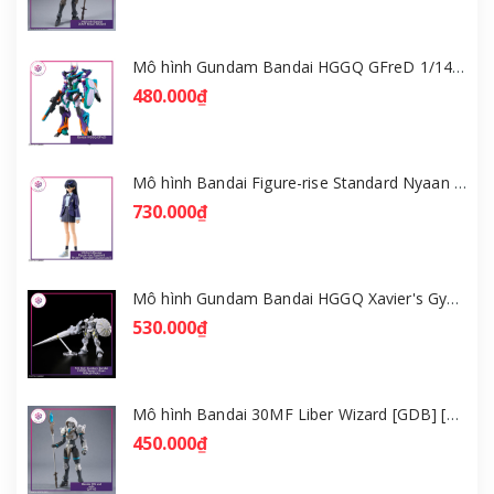
Mô hình Gundam Bandai HGGQ GFreD 1/144 [GDB] [BHG]
480.000₫
Mô hình Bandai Figure-rise Standard Nyaan - Gundam GQuuuuuuX [GDB] [FRS]
730.000₫
Mô hình Gundam Bandai HGGQ Xavier's Gyan Hakuji-Packs 1/144 [GDB] [BHG]
530.000₫
Mô hình Bandai 30MF Liber Wizard [GDB] [30MF]
450.000₫