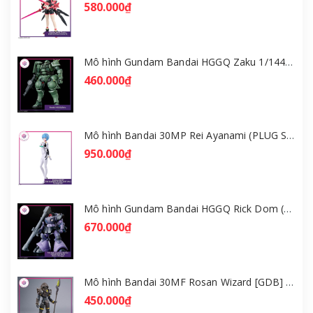
580.000₫
Mô hình Gundam Bandai HGGQ Zaku 1/144 – MSG GQuuuuuuX [GDB] [BHG]
460.000₫
Mô hình Bandai 30MP Rei Ayanami (PLUG SUIT Ver.) – Evangelion [GDB] [30MP]
950.000₫
Mô hình Gundam Bandai HGGQ Rick Dom (Gaia / Ortega) 1/144 [GDB] [BHG]
670.000₫
Mô hình Bandai 30MF Rosan Wizard [GDB] [30MF]
450.000₫