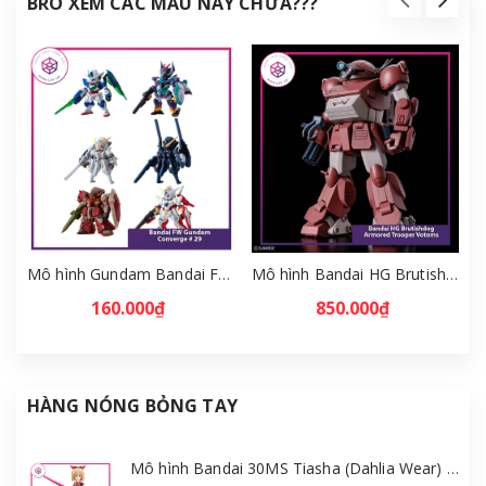
BRO XEM CÁC MẪU NÀY CHƯA???
Mô hình Gundam Bandai FW Gundam Converge # 29 Full Set [GDB] [FCH]
Mô hình Bandai HG Brutishdog - Armored Trooper Votoms [GDB] [BHG]
160.000₫
850.000₫
HÀNG NÓNG BỎNG TAY
Mô hình Bandai 30MS Tiasha (Dahlia Wear) [Color B] [GDB] [30MS]