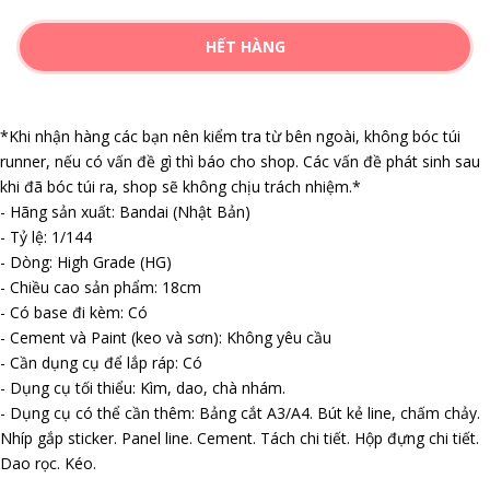
HẾT HÀNG
*Khi nhận hàng các bạn nên kiểm tra từ bên ngoài, không bóc túi
runner, nếu có vấn đề gì thì báo cho shop. Các vấn đề phát sinh sau
khi đã bóc túi ra, shop sẽ không chịu trách nhiệm.*
- Hãng sản xuất: Bandai (Nhật Bản)
- Tỷ lệ: 1/144
- Dòng: High Grade (HG)
- Chiều cao sản phẩm: 18cm
- Có base đi kèm: Có
- Cement và Paint (keo và sơn): Không yêu cầu
- Cần dụng cụ để lắp ráp: Có
- Dụng cụ tối thiểu: Kìm, dao, chà nhám.
- Dụng cụ có thể cần thêm: Bảng cắt A3/A4. Bút kẻ line, chấm chảy.
Nhíp gắp sticker. Panel line. Cement. Tách chi tiết. Hộp đựng chi tiết.
Dao rọc. Kéo.