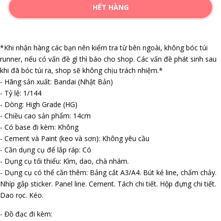
HẾT HÀNG
*Khi nhận hàng các bạn nên kiểm tra từ bên ngoài, không bóc túi
runner, nếu có vấn đề gì thì báo cho shop. Các vấn đề phát sinh sau
khi đã bóc túi ra, shop sẽ không chịu trách nhiệm.*
- Hãng sản xuất: Bandai (Nhật Bản)
- Tỷ lệ: 1/144
- Dòng: High Grade (HG)
- Chiều cao sản phẩm: 14cm
- Có base đi kèm: Không
- Cement và Paint (keo và sơn): Không yêu cầu
- Cần dụng cụ để lắp ráp: Có
- Dụng cụ tối thiểu: Kìm, dao, chà nhám.
- Dụng cụ có thể cần thêm: Bảng cắt A3/A4. Bút kẻ line, chấm chảy.
Nhíp gắp sticker. Panel line. Cement. Tách chi tiết. Hộp đựng chi tiết.
Dao rọc. Kéo.
- Đồ đạc đi kèm: