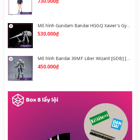
730.000₫
Mô hình Gundam Bandai HGGQ Xavier's Gyan Hakuji-Packs 1/144 [GDB] [BHG]
530.000₫
Mô hình Bandai 30MF Liber Wizard [GDB] [30MF]
450.000₫