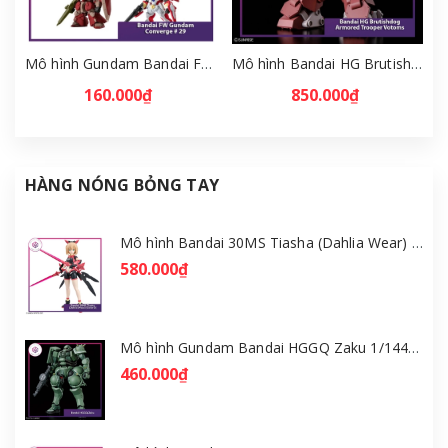
Mô hình Gundam Bandai FW Gundam Converge # 29 Full Set [GDB] [FCH]
Mô hình Bandai HG Brutishdog - Armored Trooper Votoms [GDB] [BHG]
160.000₫
850.000₫
HÀNG NÓNG BỎNG TAY
Mô hình Bandai 30MS Tiasha (Dahlia Wear) [Color B] [GDB] [30MS]
580.000₫
Mô hình Gundam Bandai HGGQ Zaku 1/144 – MSG GQuuuuuuX [GDB] [BHG]
460.000₫