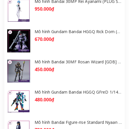
Mô hình Bandai 30MP Rei Ayanami (PLUG SUIT Ver.) – Evangelion [GDB] [30MP]
950.000₫
Mô hình Gundam Bandai HGGQ Rick Dom (Gaia / Ortega) 1/144 [GDB] [BHG]
670.000₫
Mô hình Bandai 30MF Rosan Wizard [GDB] [30MF]
450.000₫
Mô hình Gundam Bandai HGGQ GFreD 1/144 [GDB] [BHG]
480.000₫
Mô hình Bandai Figure-rise Standard Nyaan - Gundam GQuuuuuuX [GDB] [FRS]