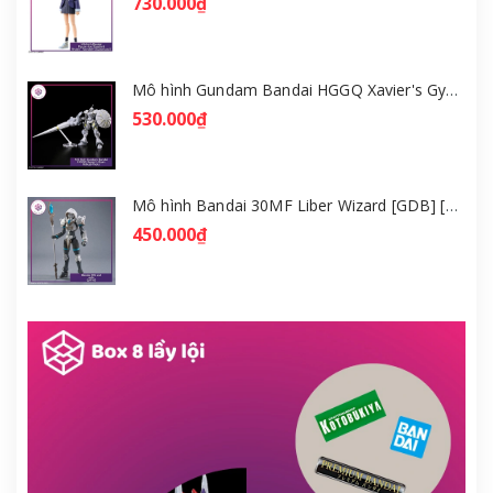
730.000₫
Mô hình Gundam Bandai HGGQ Xavier's Gyan Hakuji-Packs 1/144 [GDB] [BHG]
530.000₫
Mô hình Bandai 30MF Liber Wizard [GDB] [30MF]
450.000₫