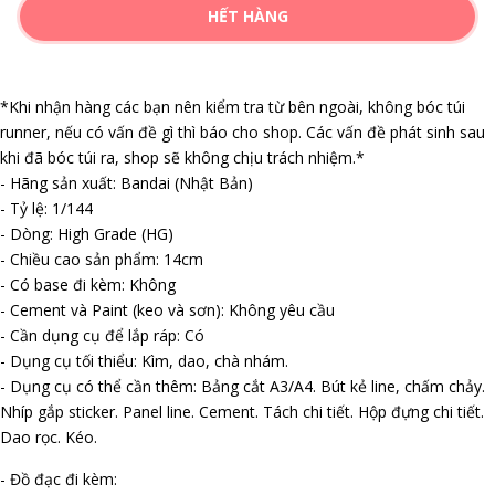
HẾT HÀNG
*Khi nhận hàng các bạn nên kiểm tra từ bên ngoài, không bóc túi
runner, nếu có vấn đề gì thì báo cho shop. Các vấn đề phát sinh sau
khi đã bóc túi ra, shop sẽ không chịu trách nhiệm.*
- Hãng sản xuất: Bandai (Nhật Bản)
- Tỷ lệ: 1/144
- Dòng: High Grade (HG)
- Chiều cao sản phẩm: 14cm
- Có base đi kèm: Không
- Cement và Paint (keo và sơn): Không yêu cầu
- Cần dụng cụ để lắp ráp: Có
- Dụng cụ tối thiểu: Kìm, dao, chà nhám.
- Dụng cụ có thể cần thêm: Bảng cắt A3/A4. Bút kẻ line, chấm chảy.
Nhíp gắp sticker. Panel line. Cement. Tách chi tiết. Hộp đựng chi tiết.
Dao rọc. Kéo.
- Đồ đạc đi kèm: