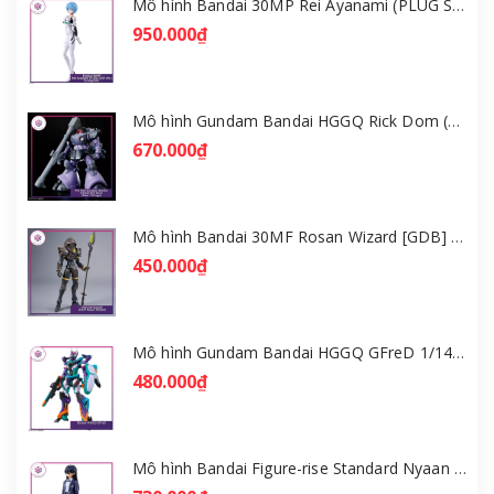
Mô hình Bandai 30MP Rei Ayanami (PLUG SUIT Ver.) – Evangelion [GDB] [30MP]
950.000₫
Mô hình Gundam Bandai HGGQ Rick Dom (Gaia / Ortega) 1/144 [GDB] [BHG]
670.000₫
Mô hình Bandai 30MF Rosan Wizard [GDB] [30MF]
450.000₫
Mô hình Gundam Bandai HGGQ GFreD 1/144 [GDB] [BHG]
480.000₫
Mô hình Bandai Figure-rise Standard Nyaan - Gundam GQuuuuuuX [GDB] [FRS]