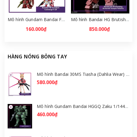
Mô hình Gundam Bandai FW Gundam Converge # 29 Full Set [GDB] [FCH]
Mô hình Bandai HG Brutishdog - Armored Trooper Votoms [GDB] [BHG]
160.000₫
850.000₫
HÀNG NÓNG BỎNG TAY
Mô hình Bandai 30MS Tiasha (Dahlia Wear) [Color B] [GDB] [30MS]
580.000₫
Mô hình Gundam Bandai HGGQ Zaku 1/144 – MSG GQuuuuuuX [GDB] [BHG]
460.000₫