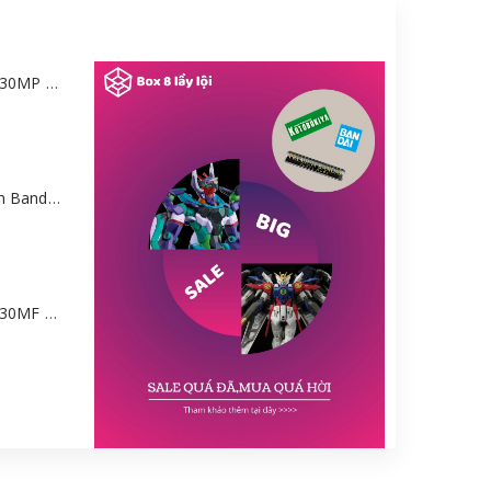
Mô hình Bandai 30MP Rei Ayanami (PLUG SUIT Ver.) – Evangelion [GDB] [30MP]
Mô hình Gundam Bandai HGGQ GFreD 1/144 [GDB] [BHG]
Mô hình Bandai 30MF Liber Wizard [GDB] [30MF]