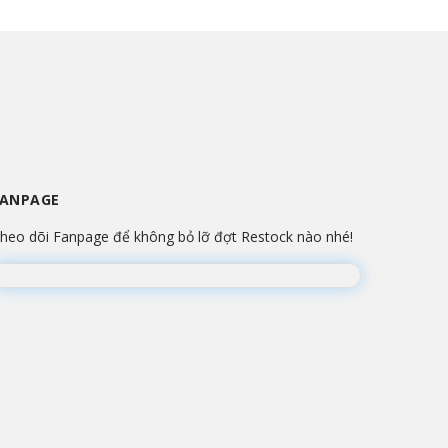
FANPAGE
heo dõi Fanpage để không bỏ lỡ đợt Restock nào nhé!
Đang lắp ráp Fanpage...