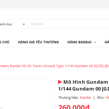
anh mục
G CHỦ
HÀNG GIÁ YÊU THƯƠNG
HÀNG BANDAI
H
ndam Bandai HG 05 Tieren Ground Type 1/144 Gundam 00 [GDB] [B
Mô Hình Gundam B
1/144 Gundam 00 [G
Thương hiệu:
Bandai
|
Kho:
Hế
260.000₫