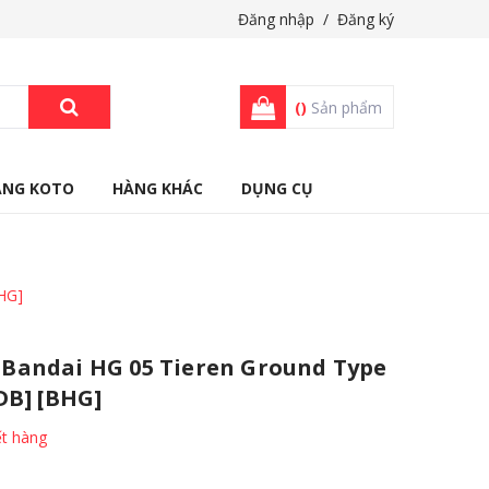
Đăng nhập
/
Đăng ký
(
)
Sản phẩm
ÀNG KOTO
HÀNG KHÁC
DỤNG CỤ
HG]
andai HG 05 Tieren Ground Type
DB] [BHG]
t hàng