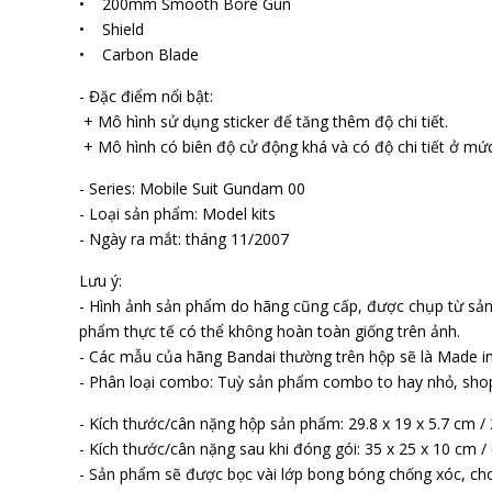
• 200mm Smooth Bore Gun
• Shield
• Carbon Blade
- Đặc điểm nổi bật:
+ Mô hình sử dụng sticker để tăng thêm độ chi tiết.
+ Mô hình có biên độ cử động khá và có độ chi tiết ở mức
- Series: Mobile Suit Gundam 00
- Loại sản phẩm: Model kits
- Ngày ra mắt: tháng 11/2007
Lưu ý:
- Hình ảnh sản phẩm do hãng cũng cấp, được chụp từ sả
phẩm thực tế có thể không hoàn toàn giống trên ảnh.
- Các mẫu của hãng Bandai thường trên hộp sẽ là Made in
- Phân loại combo: Tuỳ sản phẩm combo to hay nhỏ, sho
- Kích thước/cân nặng hộp sản phẩm: 29.8 x 19 x 5.7 cm /
- Kích thước/cân nặng sau khi đóng gói: 35 x 25 x 10 cm /
- Sản phẩm sẽ được bọc vài lớp bong bóng chống xóc, cho