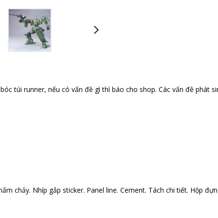
óc túi runner, nếu có vấn đề gì thì báo cho shop. Các vấn đề phát si
ấm chảy. Nhíp gắp sticker. Panel line. Cement. Tách chi tiết. Hộp đựng