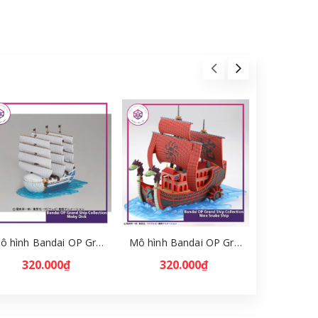
Mô hình Bandai OP Grand Ship Collection Moby Dick [GDB] [MKB]
Mô hình Bandai OP Grand Ship Collection Nine Snake Ship [GBD] [MKB]
320.000₫
320.000₫
880