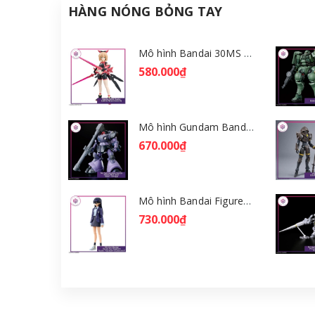
HÀNG NÓNG BỎNG TAY
Mô hình Bandai 30MS Tiasha (Dahlia Wear) [Color B] [GDB] [30MS]
580.000₫
Mô hình Gundam Bandai HGGQ Rick Dom (Gaia / Ortega) 1/144 [GDB] [BHG]
670.000₫
Mô hình Bandai Figure-rise Standard Nyaan - Gundam GQuuuuuuX [GDB] [FRS]
730.000₫