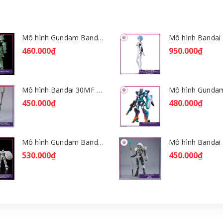
Mô hình Gundam Bandai HGGQ Zaku 1/144 – MSG GQuuuuuuX [GDB] [BHG]
460.000₫
950.000₫
Mô hình Bandai 30MF Rosan Wizard [GDB] [30MF]
450.000₫
480.000₫
Mô hình Gundam Bandai HGGQ Xavier's Gyan Hakuji-Packs 1/144 [GDB] [BHG]
530.000₫
450.000₫