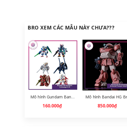
BRO XEM CÁC MẪU NÀY CHƯA???
Mô hình Gundam Bandai FW Gundam Converge # 29 Full Set [GDB] [FCH]
160.000₫
850.000₫