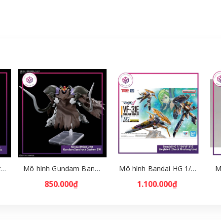
Mô hình Bandai HG Brutishdog - Armored Trooper Votoms [GDB] [BHG]
Mô hình Gundam Bandai HGAC 268 Gundam Sandrock Custom EW [GDB] [BHG]
Mô hình Bandai HG 1/100 VF-31E Siegfried (Chuck Mustang Use) [GDB] [BHG]
850.000₫
1.100.000₫