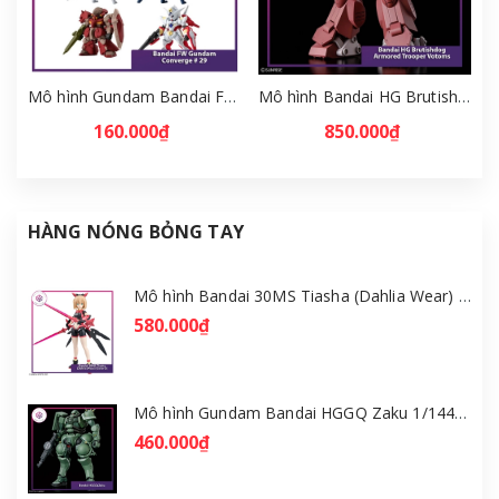
Mô hình Gundam Bandai FW Gundam Converge # 29 Full Set [GDB] [FCH]
Mô hình Bandai HG Brutishdog - Armored Trooper Votoms [GDB] [BHG]
160.000₫
850.000₫
HÀNG NÓNG BỎNG TAY
Mô hình Bandai 30MS Tiasha (Dahlia Wear) [Color B] [GDB] [30MS]
580.000₫
Mô hình Gundam Bandai HGGQ Zaku 1/144 – MSG GQuuuuuuX [GDB] [BHG]
460.000₫