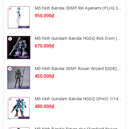
Mô hình Bandai 30MP Rei Ayanami (PLUG SUIT Ver.) – Evangelion [GDB] [30MP]
950.000₫
Mô hình Gundam Bandai HGGQ Rick Dom (Gaia / Ortega) 1/144 [GDB] [BHG]
670.000₫
Mô hình Bandai 30MF Rosan Wizard [GDB] [30MF]
450.000₫
Mô hình Gundam Bandai HGGQ GFreD 1/144 [GDB] [BHG]
480.000₫
Mô hình Bandai Figure-rise Standard Nyaan - Gundam GQuuuuuuX [GDB] [FRS]