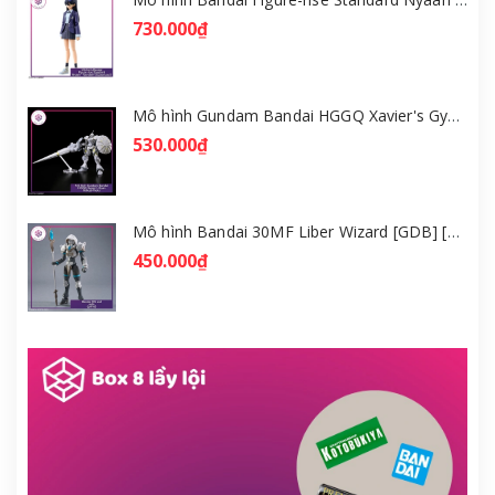
730.000₫
Mô hình Gundam Bandai HGGQ Xavier's Gyan Hakuji-Packs 1/144 [GDB] [BHG]
530.000₫
Mô hình Bandai 30MF Liber Wizard [GDB] [30MF]
450.000₫