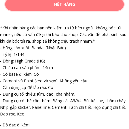
HẾT HÀNG
*Khi nhận hàng các bạn nên kiểm tra từ bên ngoài, không bóc túi
runner, nếu có vấn đề gì thì báo cho shop. Các vấn đề phát sinh sau
khi đã bóc túi ra, shop sẽ không chịu trách nhiệm.*
- Hãng sản xuất: Bandai (Nhật Bản)
- Tỷ lệ: 1/144
- Dòng: High Grade (HG)
- Chiều cao sản phẩm: 14cm
- Có base đi kèm: Có
- Cement và Paint (keo và sơn): Không yêu cầu
- Cần dụng cụ để lắp ráp: Có
- Dụng cụ tối thiểu: Kìm, dao, chà nhám.
- Dụng cụ có thể cần thêm: Bảng cắt A3/A4. Bút kẻ line, chấm chảy.
Nhíp gắp sticker. Panel line. Cement. Tách chi tiết. Hộp đựng chi tiết.
Dao rọc. Kéo.
- Đồ đạc đi kèm: