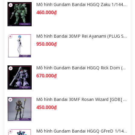
Mô hình Gundam Bandai HGGQ Zaku 1/144 – MSG GQuuuuuuX [GDB] [BHG]
460.000₫
Mô hình Bandai 30MP Rei Ayanami (PLUG SUIT Ver.) – Evangelion [GDB] [30MP]
950.000₫
Mô hình Gundam Bandai HGGQ Rick Dom (Gaia / Ortega) 1/144 [GDB] [BHG]
670.000₫
Mô hình Bandai 30MF Rosan Wizard [GDB] [30MF]
450.000₫
Mô hình Gundam Bandai HGGQ GFreD 1/144 [GDB] [BHG]