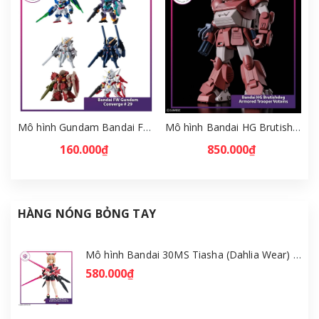
Mô hình Gundam Bandai FW Gundam Converge # 29 Full Set [GDB] [FCH]
Mô hình Bandai HG Brutishdog - Armored Trooper Votoms [GDB] [BHG]
160.000₫
850.000₫
HÀNG NÓNG BỎNG TAY
Mô hình Bandai 30MS Tiasha (Dahlia Wear) [Color B] [GDB] [30MS]
580.000₫