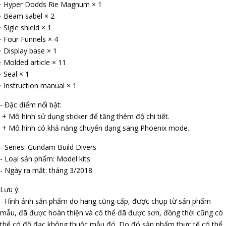
· Hyper Dodds Rifle Magnum × 1
· Beam sabel × 2
· Sigle shield × 1
· Four Funnels × 4
· Display base × 1
· Molded article × 11
· Seal × 1
· Instruction manual × 1
- Đặc điểm nổi bật:
+ Mô hình sử dụng sticker để tăng thêm độ chi tiết.
+ Mô hình có khả năng chuyển dạng sang Phoenix mode.
- Series: Gundam Build Divers
- Loại sản phẩm: Model kits
- Ngày ra mắt: tháng 3/2018
Lưu ý:
- Hình ảnh sản phẩm do hãng cũng cấp, được chụp từ sản phẩm
mẫu, đã được hoàn thiện và có thể đã được sơn, đồng thời cũng có
thể có đồ đạc không thuộc mẫu đó. Do đó sản phẩm thực tế có thể