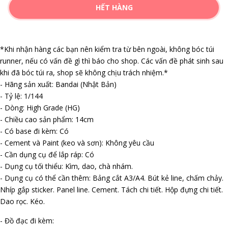
HẾT HÀNG
*Khi nhận hàng các bạn nên kiểm tra từ bên ngoài, không bóc túi
runner, nếu có vấn đề gì thì báo cho shop. Các vấn đề phát sinh sau
khi đã bóc túi ra, shop sẽ không chịu trách nhiệm.*
- Hãng sản xuất: Bandai (Nhật Bản)
- Tỷ lệ: 1/144
- Dòng: High Grade (HG)
- Chiều cao sản phẩm: 14cm
- Có base đi kèm: Có
- Cement và Paint (keo và sơn): Không yêu cầu
- Cần dụng cụ để lắp ráp: Có
- Dụng cụ tối thiểu: Kìm, dao, chà nhám.
- Dụng cụ có thể cần thêm: Bảng cắt A3/A4. Bút kẻ line, chấm chảy.
Nhíp gắp sticker. Panel line. Cement. Tách chi tiết. Hộp đựng chi tiết.
Dao rọc. Kéo.
- Đồ đạc đi kèm: