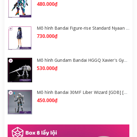
480.000₫
Mô hình Bandai Figure-rise Standard Nyaan - Gundam GQuuuuuuX [GDB] [FRS]
730.000₫
Mô hình Gundam Bandai HGGQ Xavier's Gyan Hakuji-Packs 1/144 [GDB] [BHG]
530.000₫
Mô hình Bandai 30MF Liber Wizard [GDB] [30MF]
450.000₫