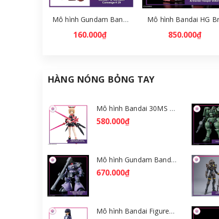
Mô hình Gundam Bandai FW Gundam Converge # 29 Full Set [GDB] [FCH]
160.000₫
850.000₫
HÀNG NÓNG BỎNG TAY
Mô hình Bandai 30MS Tiasha (Dahlia Wear) [Color B] [GDB] [30MS]
580.000₫
Mô hình Gundam Bandai HGGQ Rick Dom (Gaia / Ortega) 1/144 [GDB] [BHG]
670.000₫
Mô hình Bandai Figure-rise Standard Nyaan - Gundam GQuuuuuuX [GDB] [FRS]