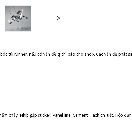
óc túi runner, nếu có vấn đề gì thì báo cho shop. Các vấn đề phát si
ấm chảy. Nhíp gắp sticker. Panel line. Cement. Tách chi tiết. Hộp đựng