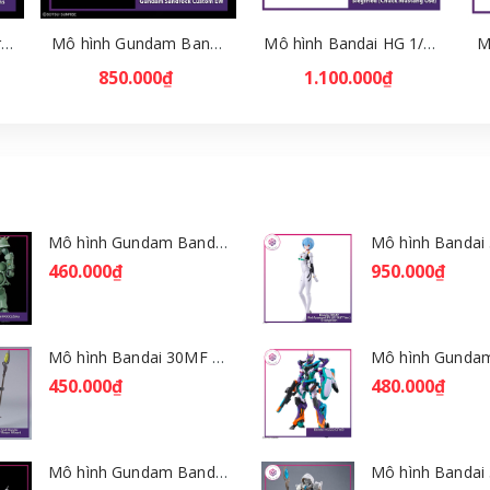
Mô hình Bandai HG Brutishdog - Armored Trooper Votoms [GDB] [BHG]
Mô hình Gundam Bandai HGAC 268 Gundam Sandrock Custom EW [GDB] [BHG]
Mô hình Bandai HG 1/100 VF-31E Siegfried (Chuck Mustang Use) [GDB] [BHG]
850.000₫
1.100.000₫
Mô hình Gundam Bandai HGGQ Zaku 1/144 – MSG GQuuuuuuX [GDB] [BHG]
460.000₫
950.000₫
Mô hình Bandai 30MF Rosan Wizard [GDB] [30MF]
450.000₫
480.000₫
Mô hình Gundam Bandai HGGQ Xavier's Gyan Hakuji-Packs 1/144 [GDB] [BHG]