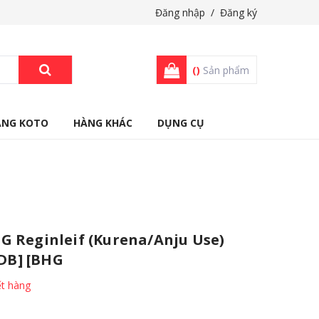
Đăng nhập
/
Đăng ký
(
)
Sản phẩm
ÀNG KOTO
HÀNG KHÁC
DỤNG CỤ
 Reginleif (Kurena/Anju Use)
GDB] [BHG
t hàng