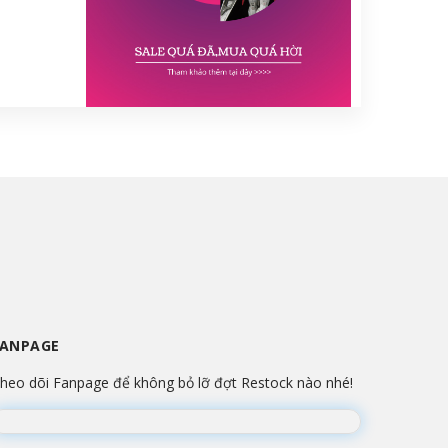
FANPAGE
heo dõi Fanpage để không bỏ lỡ đợt Restock nào nhé!
Đang lắp ráp Fanpage...