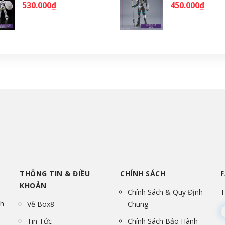
530.000₫
450.000₫
THÔNG TIN & ĐIỀU
CHÍNH SÁCH
KHOẢN
Chính Sách & Quy Định
T
nh
Về Box8
Chung
Tin Tức
Chính Sách Bảo Hành