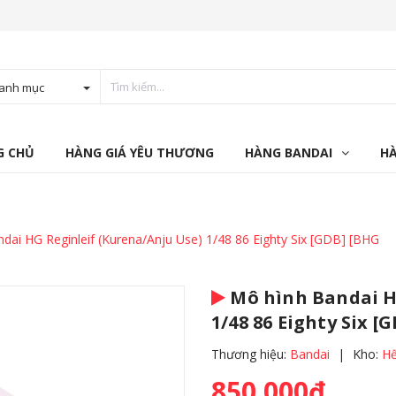
anh mục
G CHỦ
HÀNG GIÁ YÊU THƯƠNG
HÀNG BANDAI
H
dai HG Reginleif (Kurena/Anju Use) 1/48 86 Eighty Six [GDB] [BHG
Mô hình Bandai HG
1/48 86 Eighty Six [
Thương hiệu:
Bandai
|
Kho:
Hế
850.000₫