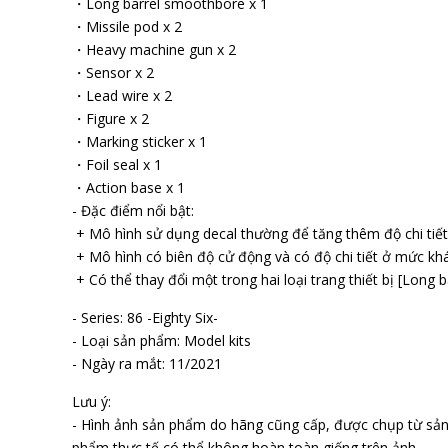
・Long barrel smoothbore x 1
・Missile pod x 2
・Heavy machine gun x 2
・Sensor x 2
・Lead wire x 2
・Figure x 2
・Marking sticker x 1
・Foil seal x 1
・Action base x 1
- Đặc điểm nổi bật:
+ Mô hình sử dụng decal thường để tăng thêm độ chi tiết
+ Mô hình có biên độ cử động và có độ chi tiết ở mức khá
+ Có thể thay đổi một trong hai loại trang thiết bị [Long b
- Series: 86 -Eighty Six-
- Loại sản phẩm: Model kits
- Ngày ra mắt: 11/2021
Lưu ý:
- Hình ảnh sản phẩm do hãng cũng cấp, được chụp từ sả
phẩm thực tế có thể không hoàn toàn giống trên ảnh.