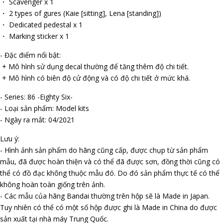
・ Scavenger x 1
・ 2 types of figures (Kaie [sitting], Lena [standing])
・ Dedicated pedestal x 1
・ Marking sticker x 1
- Đặc điểm nổi bật:
+ Mô hình sử dụng decal thường để tăng thêm độ chi tiết.
+ Mô hình có biên độ cử động và có độ chi tiết ở mức khá.
- Series: 86 -Eighty Six-
- Loại sản phẩm: Model kits
- Ngày ra mắt: 04/2021
Lưu ý:
- Hình ảnh sản phẩm do hãng cũng cấp, được chụp từ sản phẩm
mẫu, đã được hoàn thiện và có thể đã được sơn, đồng thời cũng có
thể có đồ đạc không thuộc mẫu đó. Do đó sản phẩm thực tế có thể
không hoàn toàn giống trên ảnh.
- Các mẫu của hãng Bandai thường trên hộp sẽ là Made in Japan.
Tuy nhiên có thể có một số hộp được ghi là Made in China do được
sản xuất tại nhà máy Trung Quốc.