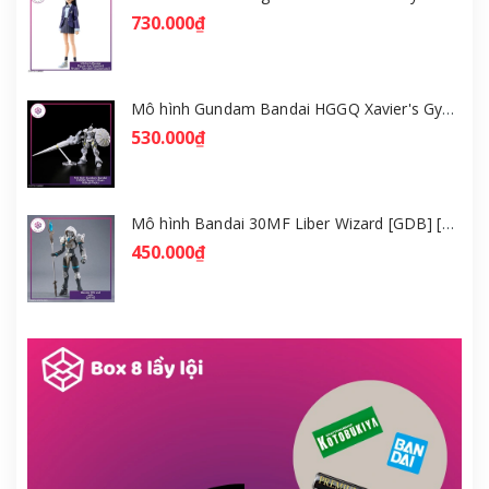
730.000₫
Mô hình Gundam Bandai HGGQ Xavier's Gyan Hakuji-Packs 1/144 [GDB] [BHG]
530.000₫
Mô hình Bandai 30MF Liber Wizard [GDB] [30MF]
450.000₫