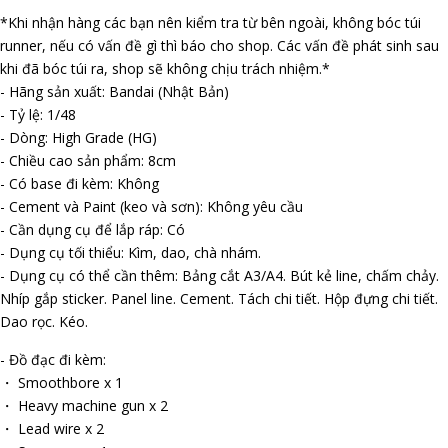
*Khi nhận hàng các bạn nên kiểm tra từ bên ngoài, không bóc túi
runner, nếu có vấn đề gì thì báo cho shop. Các vấn đề phát sinh sau
khi đã bóc túi ra, shop sẽ không chịu trách nhiệm.*
- Hãng sản xuất: Bandai (Nhật Bản)
- Tỷ lệ: 1/48
- Dòng: High Grade (HG)
- Chiều cao sản phẩm: 8cm
- Có base đi kèm: Không
- Cement và Paint (keo và sơn): Không yêu cầu
- Cần dụng cụ để lắp ráp: Có
- Dụng cụ tối thiểu: Kìm, dao, chà nhám.
- Dụng cụ có thể cần thêm: Bảng cắt A3/A4. Bút kẻ line, chấm chảy.
Nhíp gắp sticker. Panel line. Cement. Tách chi tiết. Hộp đựng chi tiết.
Dao rọc. Kéo.
- Đồ đạc đi kèm:
・ Smoothbore x 1
・ Heavy machine gun x 2
・ Lead wire x 2