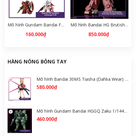
Mô hình Gundam Bandai FW Gundam Converge # 29 Full Set [GDB] [FCH]
Mô hình Bandai HG Brutishdog - Armored Trooper Votoms [GDB] [BHG]
160.000₫
850.000₫
HÀNG NÓNG BỎNG TAY
Mô hình Bandai 30MS Tiasha (Dahlia Wear) [Color B] [GDB] [30MS]
580.000₫
Mô hình Gundam Bandai HGGQ Zaku 1/144 – MSG GQuuuuuuX [GDB] [BHG]
460.000₫