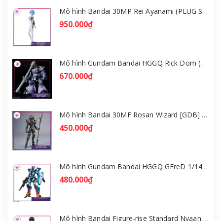
Mô hình Bandai 30MP Rei Ayanami (PLUG SUIT Ver.) – Evangelion [GDB] [30MP]
950.000₫
Mô hình Gundam Bandai HGGQ Rick Dom (Gaia / Ortega) 1/144 [GDB] [BHG]
670.000₫
Mô hình Bandai 30MF Rosan Wizard [GDB] [30MF]
450.000₫
Mô hình Gundam Bandai HGGQ GFreD 1/144 [GDB] [BHG]
480.000₫
Mô hình Bandai Figure-rise Standard Nyaan - Gundam GQuuuuuuX [GDB] [FRS]