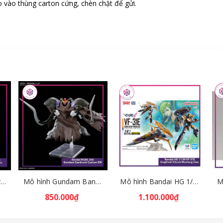
 vào thùng carton cứng, chèn chặt để gửi.
Mô hình Bandai HG Brutishdog - Armored Trooper Votoms [GDB] [BHG]
Mô hình Gundam Bandai HGAC 268 Gundam Sandrock Custom EW [GDB] [BHG]
Mô hình Bandai HG 1/100 VF-31E Siegfried (Chuck Mustang Use) [GDB] [BHG]
850.000₫
1.100.000₫