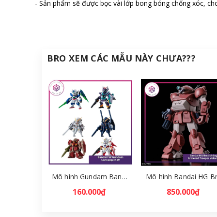
- Sản phẩm sẽ được bọc vài lớp bong bóng chống xóc, cho
BRO XEM CÁC MẪU NÀY CHƯA???
Mô hình Gundam Bandai FW Gundam Converge # 29 Full Set [GDB] [FCH]
160.000₫
850.000₫