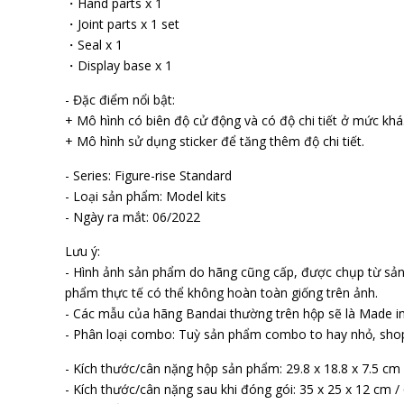
・Hand parts x 1
・Joint parts x 1 set
・Seal x 1
・Display base x 1
- Đặc điểm nổi bật:
+ Mô hình có biên độ cử động và có độ chi tiết ở mức khá
+ Mô hình sử dụng sticker để tăng thêm độ chi tiết.
- Series: Figure-rise Standard
- Loại sản phẩm: Model kits
- Ngày ra mắt: 06/2022
Lưu ý:
- Hình ảnh sản phẩm do hãng cũng cấp, được chụp từ sả
phẩm thực tế có thể không hoàn toàn giống trên ảnh.
- Các mẫu của hãng Bandai thường trên hộp sẽ là Made in
- Phân loại combo: Tuỳ sản phẩm combo to hay nhỏ, sho
- Kích thước/cân nặng hộp sản phẩm: 29.8 x 18.8 x 7.5 cm
- Kích thước/cân nặng sau khi đóng gói: 35 x 25 x 12 cm /