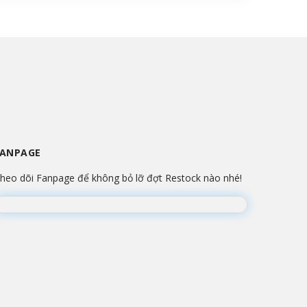
FANPAGE
heo dõi Fanpage để không bỏ lỡ đợt Restock nào nhé!
Đang lắp ráp Fanpage...