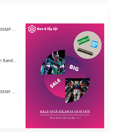
Mô hình Bandai 30MP Rei Ayanami (PLUG SUIT Ver.) – Evangelion [GDB] [30MP]
Mô hình Gundam Bandai HGGQ GFreD 1/144 [GDB] [BHG]
Mô hình Bandai 30MF Liber Wizard [GDB] [30MF]