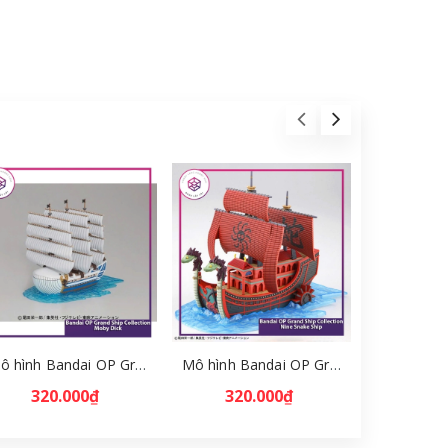
Mô hình Bandai OP Grand Ship Collection Moby Dick [GDB] [MKB]
Mô hình Bandai OP Grand Ship Collection Nine Snake Ship [GBD] [MKB]
320.000₫
320.000₫
880