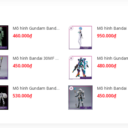
Mô hình Gundam Bandai HGGQ Zaku 1/144 – MSG GQuuuuuuX [GDB] [BHG]
460.000₫
950.000₫
Mô hình Bandai 30MF Rosan Wizard [GDB] [30MF]
450.000₫
480.000₫
Mô hình Gundam Bandai HGGQ Xavier's Gyan Hakuji-Packs 1/144 [GDB] [BHG]
530.000₫
450.000₫