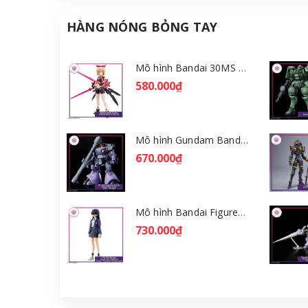
HÀNG NÓNG BỎNG TAY
Mô hình Bandai 30MS Tiasha (Dahlia Wear) [Color B] [GDB] [30MS]
580.000₫
Mô hình Gundam Bandai HGGQ Rick Dom (Gaia / Ortega) 1/144 [GDB] [BHG]
670.000₫
Mô hình Bandai Figure-rise Standard Nyaan - Gundam GQuuuuuuX [GDB] [FRS]
730.000₫