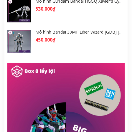
Mô hình Gundam Bandai HGGQ Xavier's Gyan Hakuji-Packs 1/144 [GDB] [BHG]
530.000₫
Mô hình Bandai 30MF Liber Wizard [GDB] [30MF]
450.000₫