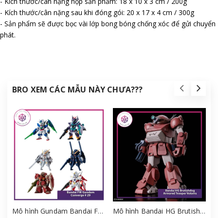
- Kích thước/cân nặng hộp sản phẩm: 18 x 10 x 3 cm / 200g
- Kích thước/cân nặng sau khi đóng gói: 20 x 17 x 4 cm / 300g
- Sản phẩm sẽ được bọc vài lớp bong bóng chống xóc để gửi chuyển
phát.
BRO XEM CÁC MẪU NÀY CHƯA???
Mô hình Gundam Bandai FW Gundam Converge # 29 Full Set [GDB] [FCH]
Mô hình Bandai HG Brutishdog - Armored Trooper Votoms [GDB] [BHG]