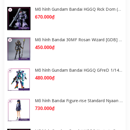
Mô hình Gundam Bandai HGGQ Rick Dom (Gaia / Ortega) 1/144 [GDB] [BHG]
670.000₫
Mô hình Bandai 30MF Rosan Wizard [GDB] [30MF]
450.000₫
Mô hình Gundam Bandai HGGQ GFreD 1/144 [GDB] [BHG]
480.000₫
Mô hình Bandai Figure-rise Standard Nyaan - Gundam GQuuuuuuX [GDB] [FRS]
730.000₫