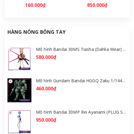
160.000₫
850.000₫
HÀNG NÓNG BỎNG TAY
Mô hình Bandai 30MS Tiasha (Dahlia Wear) [Color B] [GDB] [30MS]
580.000₫
Mô hình Gundam Bandai HGGQ Zaku 1/144 – MSG GQuuuuuuX [GDB] [BHG]
460.000₫
Mô hình Bandai 30MP Rei Ayanami (PLUG SUIT Ver.) – Evangelion [GDB] [30MP]
950.000₫