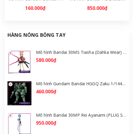
160.000₫
850.000₫
HÀNG NÓNG BỎNG TAY
Mô hình Bandai 30MS Tiasha (Dahlia Wear) [Color B] [GDB] [30MS]
580.000₫
Mô hình Gundam Bandai HGGQ Zaku 1/144 – MSG GQuuuuuuX [GDB] [BHG]
460.000₫
Mô hình Bandai 30MP Rei Ayanami (PLUG SUIT Ver.) – Evangelion [GDB] [30MP]
950.000₫