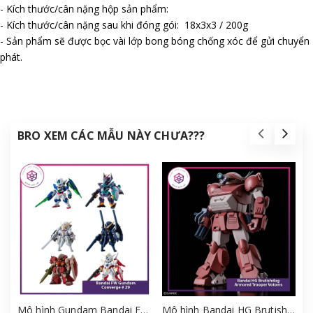
- Kích thước/cân nặng hộp sản phẩm:
- Kích thước/cân nặng sau khi đóng gói: 18x3x3 / 200g
- Sản phẩm sẽ được bọc vài lớp bong bóng chống xóc để gửi chuyển
phát.
BRO XEM CÁC MẪU NÀY CHƯA???
Mô hình Gundam Bandai FW Gundam Converge # 29 Full Set [GDB] [FCH]
Mô hình Bandai HG Brutishdog - Armored Trooper Votoms [GDB] [BHG]