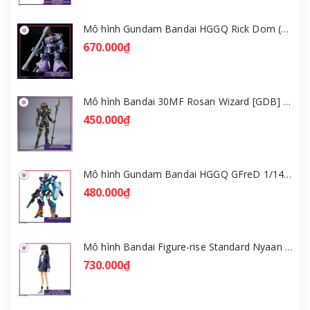
Mô hình Gundam Bandai HGGQ Rick Dom (Gaia / Ortega) 1/144 [GDB] [BHG]
670.000₫
Mô hình Bandai 30MF Rosan Wizard [GDB] [30MF]
450.000₫
Mô hình Gundam Bandai HGGQ GFreD 1/144 [GDB] [BHG]
480.000₫
Mô hình Bandai Figure-rise Standard Nyaan - Gundam GQuuuuuuX [GDB] [FRS]
730.000₫