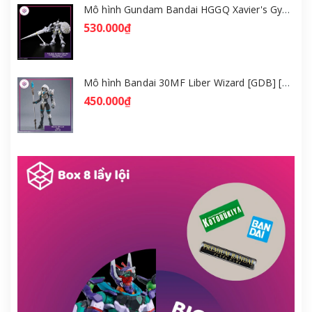
Mô hình Gundam Bandai HGGQ Xavier's Gyan Hakuji-Packs 1/144 [GDB] [BHG]
530.000₫
Mô hình Bandai 30MF Liber Wizard [GDB] [30MF]
450.000₫