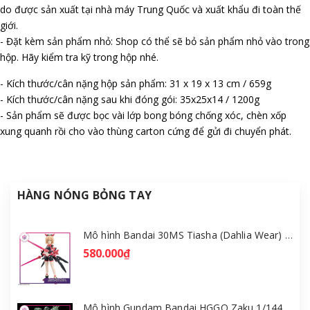
do được sản xuất tại nhà máy Trung Quốc và xuất khẩu đi toàn thế
giới.
- Đặt kèm sản phẩm nhỏ: Shop có thể sẽ bỏ sản phẩm nhỏ vào trong
hộp. Hãy kiểm tra kỹ trong hộp nhé.
- Kích thước/cân nặng hộp sản phẩm: 31 x 19 x 13 cm / 659g
- Kích thước/cân nặng sau khi đóng gói: 35x25x14 / 1200g
- Sản phẩm sẽ được bọc vài lớp bong bóng chống xóc, chèn xốp
xung quanh rồi cho vào thùng carton cứng để gửi đi chuyển phát.
HÀNG NÓNG BỎNG TAY
Mô hình Bandai 30MS Tiasha (Dahlia Wear) [Color B] [GDB] [30MS]
580.000₫
Mô hình Gundam Bandai HGGQ Zaku 1/144 – MSG GQuuuuuuX [GDB] [BHG]