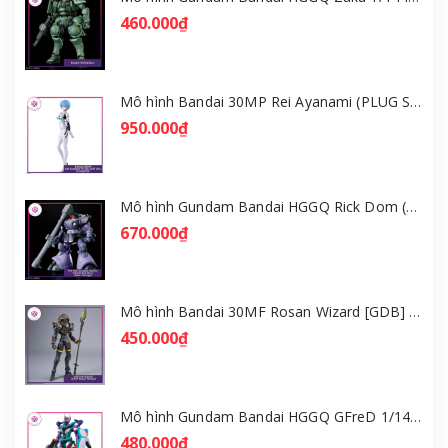
460.000₫
Mô hình Bandai 30MP Rei Ayanami (PLUG SUIT Ver.) – Evangelion [GDB] [30MP]
950.000₫
Mô hình Gundam Bandai HGGQ Rick Dom (Gaia / Ortega) 1/144 [GDB] [BHG]
670.000₫
Mô hình Bandai 30MF Rosan Wizard [GDB] [30MF]
450.000₫
Mô hình Gundam Bandai HGGQ GFreD 1/144 [GDB] [BHG]
480.000₫