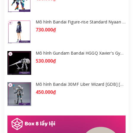
Mô hình Bandai Figure-rise Standard Nyaan - Gundam GQuuuuuuX [GDB] [FRS]
730.000₫
Mô hình Gundam Bandai HGGQ Xavier's Gyan Hakuji-Packs 1/144 [GDB] [BHG]
530.000₫
Mô hình Bandai 30MF Liber Wizard [GDB] [30MF]
450.000₫