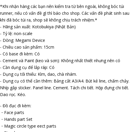
*Khi nhận hàng các bạn nên kiểm tra từ bên ngoài, không bóc túi
runner, nếu có vấn đề gì thì báo cho shop. Các vấn đề phát sinh sau
khi đã bóc túi ra, shop sẽ không chịu trách nhiệm.*
- Hãng sản xuất: Kotobukiya (Nhật Bản)
- Tỷ lệ: non-scale
- Dòng: Megami Device
- Chiều cao sản phẩm: 15cm
- Có base đi kèm: Có
- Cement và Paint (keo và sơn): Không nhất thiết nhưng nên có
- Cần dụng cụ để lắp ráp: Có
- Dụng cụ tối thiểu: Kìm, dao, chà nhám.
- Dụng cụ có thể cần thêm: Bảng cắt A3/A4. Bút kẻ line, chấm chảy.
Nhíp gắp sticker. Panel line. Cement. Tách chi tiết. Hộp đựng chi tiết.
Dao rọc. Kéo.
- Đồ đạc đi kèm:
・Face parts
・Hands part Set
・Magic circle type effect parts