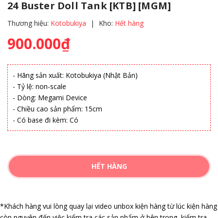
24 Buster Doll Tank [KTB] [MGM]
Thương hiệu:
Kotobukiya
|
Kho:
Hết hàng
900.000₫
- Hãng sản xuất: Kotobukiya (Nhật Bản)
- Tỷ lệ: non-scale
- Dòng: Megami Device
- Chiều cao sản phẩm: 15cm
- Có base đi kèm: Có
HẾT HÀNG
*Khách hàng vui lòng quay lại video unbox kiện hàng từ lúc kiện hàng
còn nguyên đến việc kiểm tra các sản phẩm ở bên trong, kiểm tra