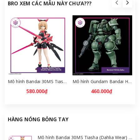
BRO XEM CÁC MẪU NÀY CHƯA???
Mô hình Bandai 30MS Tiasha (Dahlia Wear) [Color B] [GDB] [30MS]
Mô hình Gundam Bandai HGGQ Zaku 1/144 – MSG GQuuuuuuX [GDB] [BHG]
580.000₫
460.000₫
HÀNG NÓNG BỎNG TAY
Mô hình Bandai 30MS Tiasha (Dahlia Wear) [Color B] [GDB] [30MS]