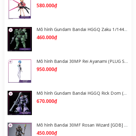
580.000₫
Mô hình Gundam Bandai HGGQ Zaku 1/144 – MSG GQuuuuuuX [GDB] [BHG]
460.000₫
Mô hình Bandai 30MP Rei Ayanami (PLUG SUIT Ver.) – Evangelion [GDB] [30MP]
950.000₫
Mô hình Gundam Bandai HGGQ Rick Dom (Gaia / Ortega) 1/144 [GDB] [BHG]
670.000₫
Mô hình Bandai 30MF Rosan Wizard [GDB] [30MF]
450.000₫