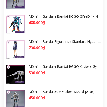
Mô hình Gundam Bandai HGGQ GFreD 1/144 [GDB] [BHG]
480.000₫
Mô hình Bandai Figure-rise Standard Nyaan - Gundam GQuuuuuuX [GDB] [FRS]
730.000₫
Mô hình Gundam Bandai HGGQ Xavier's Gyan Hakuji-Packs 1/144 [GDB] [BHG]
530.000₫
Mô hình Bandai 30MF Liber Wizard [GDB] [30MF]
450.000₫