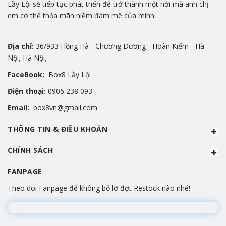
Lầy Lội sẽ tiếp tục phát triển để trở thành một nới mà anh chị
em có thể thỏa mãn niềm đam mê của mình.
Địa chỉ:
36/933 Hồng Hà - Chương Dương - Hoàn Kiếm - Hà
Nội, Hà Nội,
FaceBook:
Box8 Lầy Lội
Điện thoại:
0906 238 093
Email:
box8vn@gmail.com
THÔNG TIN & ĐIỀU KHOẢN
CHÍNH SÁCH
FANPAGE
Theo dõi Fanpage để không bỏ lỡ đợt Restock nào nhé!
Đang lắp ráp Fanpage...