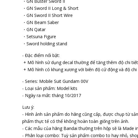
・GN Buster Sword II
・GN Sword II Long & Short
・GN Sword II Short Wire
・GN Beam Saber
・GN Qatar
・Setsuna Figure
・Sword holding stand
- Đặc điểm nổi bật:
+ Mô hình sử dụng decal thường để tăng thêm độ chi tiết
+ Mô hình có khung xương với biên độ cử động và độ chi t
- Series: Mobile Suit Gundam 00V
- Loại sản phẩm: Model kits
- Ngày ra mắt: tháng 10/2017
Lưu ý:
- Hình ảnh sản phẩm do hãng cũng cấp, được chụp từ sả
phẩm thực tế có thể không hoàn toàn giống trên ảnh.
- Các mẫu của hãng Bandai thường trên hộp sẽ là Made in
- Phân loại combo: Tuỳ sản phẩm combo to hay nhỏ, sho