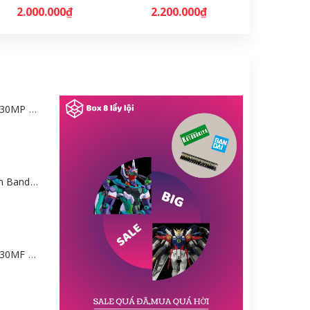
2.000.000₫
2.200.000₫
Mô hình Bandai 30MP Rei Ayanami (PLUG SUIT Ver.) – Evangelion [GDB] [30MP]
Mô hình Gundam Bandai HGGQ GFreD 1/144 [GDB] [BHG]
Mô hình Bandai 30MF Liber Wizard [GDB] [30MF]