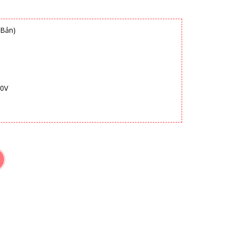
 Bản)
00V