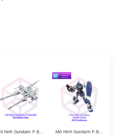
Mô hình Gundam P-Bandai HG Meteor Unit 1/144 [GDB] [BHG]
Mô Hình Gundam P-Bandai MG GM Dominance 1/100 Gundam Build Divers [GDB] [BMG]