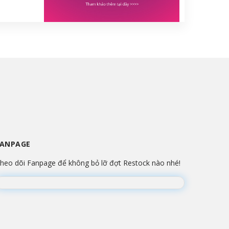
FANPAGE
heo dõi Fanpage để không bỏ lỡ đợt Restock nào nhé!
Đang lắp ráp Fanpage...