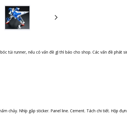
óc túi runner, nếu có vấn đề gì thì báo cho shop. Các vấn đề phát si
ấm chảy. Nhíp gắp sticker. Panel line. Cement. Tách chi tiết. Hộp đựng