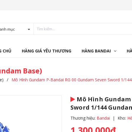
anh mục
G CHỦ
HÀNG GIÁ YÊU THƯƠNG
HÀNG BANDAI
H
Gundam Base)
e)
/
Mô Hình Gundam P-Bandai RG 00 Gundam Seven Sword 1/144
Mô Hình Gundam 
Sword 1/144 Gundam
Thương hiệu:
Bandai
|
Kho:
Hế
1.300.000₫