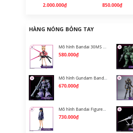
2.000.000₫
850.000₫
HÀNG NÓNG BỎNG TAY
Mô hình Bandai 30MS Tiasha (Dahlia Wear) [Color B] [GDB] [30MS]
580.000₫
Mô hình Gundam Bandai HGGQ Rick Dom (Gaia / Ortega) 1/144 [GDB] [BHG]
670.000₫
Mô hình Bandai Figure-rise Standard Nyaan - Gundam GQuuuuuuX [GDB] [FRS]
730.000₫