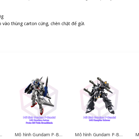
0g
 vào thùng carton cứng, chèn chặt để gửi.
 HGBF Amazing Zgok 1/144 [GDB] [BHG]
Mô hình Gundam P-Bandai MG Gundam Astrea + Proto GN Twin Broadblade 1/100 [GDB] [BMG]
Mô hình Gundam P-Bandai MG Kampfer Schwer 1/100 [GDB] [BMG]