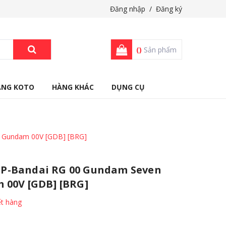
Đăng nhập
/
Đăng ký
(
)
Sản phẩm
ÀNG KOTO
HÀNG KHÁC
DỤNG CỤ
 Gundam 00V [GDB] [BRG]
P-Bandai RG 00 Gundam Seven
 00V [GDB] [BRG]
t hàng