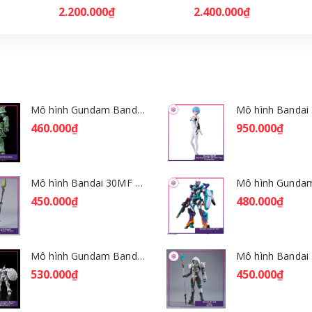
2.200.000₫
2.400.000₫
Mô hình Gundam Bandai HGGQ Zaku 1/144 – MSG GQuuuuuuX [GDB] [BHG]
460.000₫
950.000₫
Mô hình Bandai 30MF Rosan Wizard [GDB] [30MF]
450.000₫
480.000₫
Mô hình Gundam Bandai HGGQ Xavier's Gyan Hakuji-Packs 1/144 [GDB] [BHG]
530.000₫
450.000₫