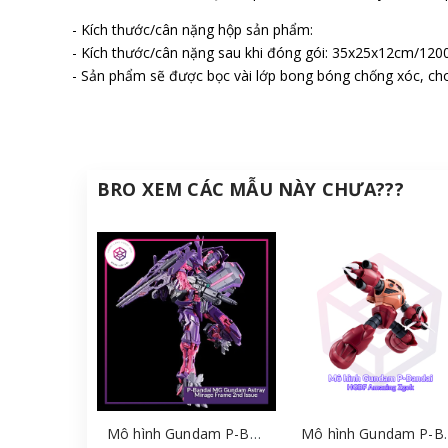
- Kích thước/cân nặng hộp sản phẩm:
- Kích thước/cân nặng sau khi đóng gói: 35x25x12cm/120
- Sản phẩm sẽ được bọc vài lớp bong bóng chống xóc, cho
BRO XEM CÁC MẪU NÀY CHƯA???
Mô hình Gundam P-Bandai MG Gundam Astray Mirage Frame 2nd Issue [GDB] [BMG]
Mô hình Gundam P-Bandai